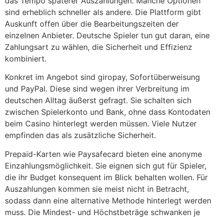
das Tempo späterer Auszahlungen. Manche Optionen
sind erheblich schneller als andere. Die Plattform gibt
Auskunft offen über die Bearbeitungszeiten der
einzelnen Anbieter. Deutsche Spieler tun gut daran, eine
Zahlungsart zu wählen, die Sicherheit und Effizienz
kombiniert.
Konkret im Angebot sind giropay, Sofortüberweisung
und PayPal. Diese sind wegen ihrer Verbreitung im
deutschen Alltag äußerst gefragt. Sie schalten sich
zwischen Spielerkonto und Bank, ohne dass Kontodaten
beim Casino hinterlegt werden müssen. Viele Nutzer
empfinden das als zusätzliche Sicherheit.
Prepaid-Karten wie Paysafecard bieten eine anonyme
Einzahlungsmöglichkeit. Sie eignen sich gut für Spieler,
die ihr Budget konsequent im Blick behalten wollen. Für
Auszahlungen kommen sie meist nicht in Betracht,
sodass dann eine alternative Methode hinterlegt werden
muss. Die Mindest- und Höchstbeträge schwanken je