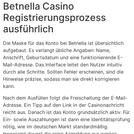
Betnella Casino
Registrierungsprozess
ausführlich
Die Maske für das Konto bei Betnella ist übersichtlich
aufgebaut. Es verlangt übliche Angaben: Name,
Anschrift, Geburtsdatum und eine funktionierende E-
Mail-Adresse. Das Interface leitet den Nutzer intuitiv
durch alle Schritte. Sollten Fehler erscheinen, sind die
Hinweise präzise, sodass man sie direkt korrigieren
kann.
Nach dem Ausfüllen folgt die Freischaltung der E-Mail-
Adresse. Ein Tipp auf den Link in der Casinonachricht
reicht aus. Danach ist das Konto grundsätzlich aktiv. Für
Ein- sowie Auszahlungen ist dann eine Identitätsprüfung
nötig, wie im deutschen Markt standardmäßig.
Insgesamt dauert die reine Anmeldung nur wenige