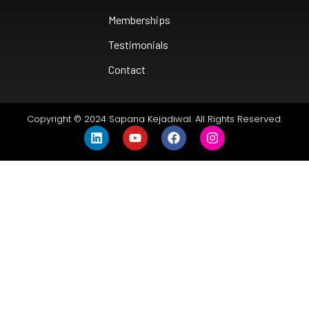
Memberships
Testimonials
Contact
Copyright © 2024 Sapana Kejadiwal. All Rights Reserved.