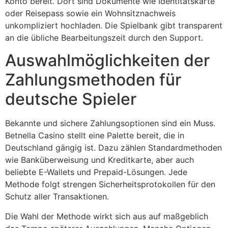
Konto bereit. Dort sind Dokumente wie Identitätskarte
oder Reisepass sowie ein Wohnsitznachweis
unkompliziert hochladen. Die Spielbank gibt transparent
an die übliche Bearbeitungszeit durch den Support.
Auswahlmöglichkeiten der
Zahlungsmethoden für
deutsche Spieler
Bekannte und sichere Zahlungsoptionen sind ein Muss.
Betnella Casino stellt eine Palette bereit, die in
Deutschland gängig ist. Dazu zählen Standardmethoden
wie Banküberweisung und Kreditkarte, aber auch
beliebte E-Wallets und Prepaid-Lösungen. Jede
Methode folgt strengen Sicherheitsprotokollen für den
Schutz aller Transaktionen.
Die Wahl der Methode wirkt sich aus auf maßgeblich