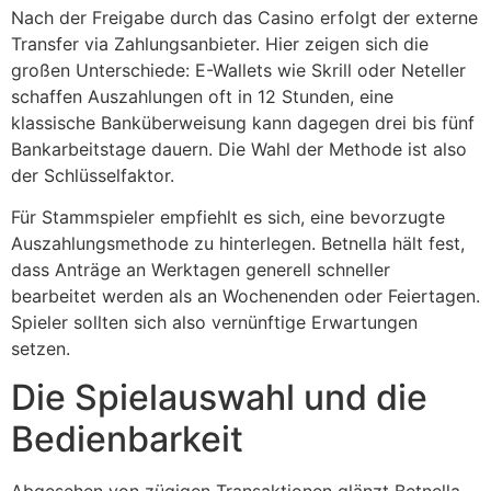
Nach der Freigabe durch das Casino erfolgt der externe
Transfer via Zahlungsanbieter. Hier zeigen sich die
großen Unterschiede: E-Wallets wie Skrill oder Neteller
schaffen Auszahlungen oft in 12 Stunden, eine
klassische Banküberweisung kann dagegen drei bis fünf
Bankarbeitstage dauern. Die Wahl der Methode ist also
der Schlüsselfaktor.
Für Stammspieler empfiehlt es sich, eine bevorzugte
Auszahlungsmethode zu hinterlegen. Betnella hält fest,
dass Anträge an Werktagen generell schneller
bearbeitet werden als an Wochenenden oder Feiertagen.
Spieler sollten sich also vernünftige Erwartungen
setzen.
Die Spielauswahl und die
Bedienbarkeit