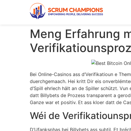
Meng Erfahrung m
Verifikatiounspro
Bei Online-Casinos ass d’Verifikatioun e Th
duerchgemaach. Hei kritt Dir eis onverblémt
d’Spill ehrlech hält an de Spiller schützt. Vu
datt Billybets de Prozess transparent a gero
Ganze war et positiv. Et ass kloer datt de Cas
Wéi de Verifikatiounsp
D’Ufanksphas bei Billybets ass subtil. Et bré