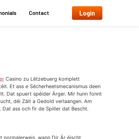
monials
Contact
Login
er
Casino zu Lëtzebuerg komplett
itéit. Et ass e Sécherheetsmecanismus deen
llt. Dat spuert spéider Ärger. Mir hunn fonnt
aucht, déi Zäit a Gedold verlaangen. Am
 Dat ass och fir de Spiller dat Bescht.
et normalerweis, wann Dir Är éischt