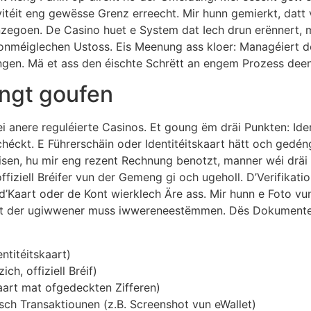
éit eng gewësse Grenz erreecht. Mir hunn gemierkt, datt vil
i unzegoen. De Casino huet e System dat Iech drun erënnert
onméiglechen Ustoss. Eis Meenung ass kloer: Managéiert dës
éngen. Mä et ass den éischte Schrëtt an engem Prozess dee
ngt goufen
i anere reguléierte Casinos. Et goung ëm dräi Punkten: Ident
héckt. E Führerschäin oder Identitéitskaart hätt och gedé
wäisen, hu mir eng rezent Rechnung benotzt, manner wéi dr
offiziell Bréifer vun der Gemeng gi och ugeholl. D’Verifika
 d’Kaart oder de Kont wierklech Äre ass. Mir hunn e Foto v
mat der ugiwwener muss iwwereneestëmmen. Dës Dokumenter
ntitéitskaart)
h, offiziell Bréif)
art mat ofgedeckten Zifferen)
sch Transaktiounen (z.B. Screenshot vun eWallet)