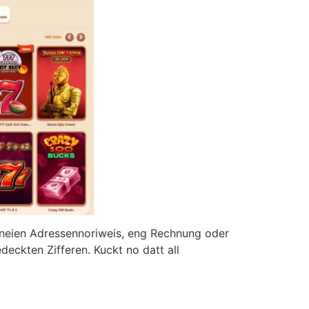
n neien Adressennoriweis, eng Rechnung oder
eckten Zifferen. Kuckt no datt all