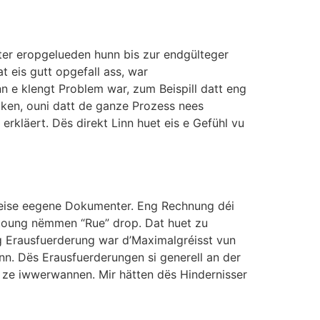
er eropgelueden hunn bis zur endgülteger
 eis gutt opgefall ass, war
 e klengt Problem war, zum Beispill datt eng
cken, ouni datt de ganze Prozess nees
rkläert. Dës direkt Linn huet eis e Gefühl vu
 eise eegene Dokumenter. Eng Rechnung déi
stoung nëmmen “Rue” drop. Dat huet zu
g Erausfuerderung war d’Maximalgréisst vun
nn. Dës Erausfuerderungen si generell an der
e ze iwwerwannen. Mir hätten dës Hindernisser