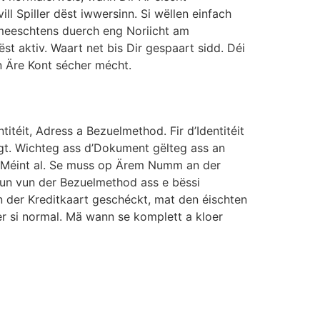
l Spiller dëst iwwersinn. Si wëllen einfach
, meeschtens duerch eng Noriicht am
t aktiv. Waart net bis Dir gespaart sidd. Déi
n Äre Kont sécher mécht.
itéit, Adress a Bezuelmethod. Fir d’Identitéit
ngt. Wichteg ass d’Dokument gëlteg ass an
äi Méint al. Se muss op Ärem Numm an der
tioun vun der Bezuelmethod ass e bëssi
un der Kreditkaart geschéckt, mat den éischten
 si normal. Mä wann se komplett a kloer