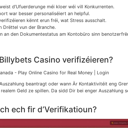
weist d’Ufuerderunge méi kloer wéi vill Konkurrenten.
ort war besser personaliséiert an helpful.
rifizéieren kënnt erun fréi, wat Stress ausschalt.
 Drëttel vun der Branche.
un an den Dokumentestatus am Kontobüro sinn benotzerfrë
illybets Casino verifizéieren?
 Auszahlung beantragt oder wann Är Kontaktivitéit eng Gren
 realem Geld ze spillen. Da sidd Dir bei enger Auszahlung s
 ech fir d’Verifikatioun?