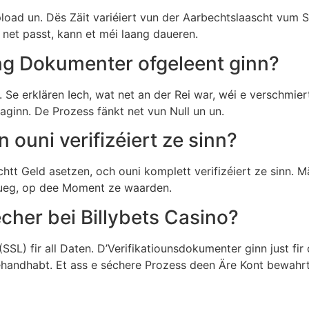
load un. Dës Zäit variéiert vun der Aarbechtslaascht vum 
net passt, kann et méi laang daueren.
ng Dokumenter ofgeleent ginn?
. Se erklären Iech, wat net an der Rei war, wéi e verschmi
aginn. De Prozess fänkt net vun Null un un.
 ouni verifizéiert ze sinn?
 echtt Geld asetzen, och ouni komplett verifizéiert ze sinn.
 klueg, op dee Moment ze waarden.
her bei Billybets Casino?
SSL) fir all Daten. D’Verifikatiounsdokumenter ginn just fir
andhabt. Et ass e séchere Prozess deen Äre Kont bewahrt