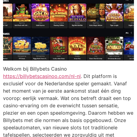
Welkom bij Billybets Casino
https://billybetscasinoo.com/nl-nl
. Dit platform is
exclusief voor de Nederlandse speler gemaakt. Vanaf
het moment van je eerste aankomst staat één ding
voorop: eerlijk vermaak. Wat ons betreft draait een top
casino-ervaring om de evenwicht tussen sensatie,
plezier en een open speelomgeving. Daarom hebben we
Billybets met die normen als basis opgebouwd. Onze
speelautomaten, van nieuwe slots tot traditionele
tafelspellen, selecteerden we zorgvuldig uit met