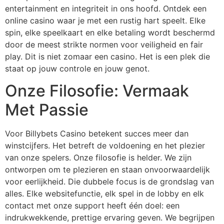
entertainment en integriteit in ons hoofd. Ontdek een
online casino waar je met een rustig hart speelt. Elke
spin, elke speelkaart en elke betaling wordt beschermd
door de meest strikte normen voor veiligheid en fair
play. Dit is niet zomaar een casino. Het is een plek die
staat op jouw controle en jouw genot.
Onze Filosofie: Vermaak
Met Passie
Voor Billybets Casino betekent succes meer dan
winstcijfers. Het betreft de voldoening en het plezier
van onze spelers. Onze filosofie is helder. We zijn
ontworpen om te plezieren en staan onvoorwaardelijk
voor eerlijkheid. Die dubbele focus is de grondslag van
alles. Elke websitefunctie, elk spel in de lobby en elk
contact met onze support heeft één doel: een
indrukwekkende, prettige ervaring geven. We begrijpen