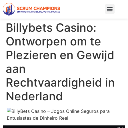
Billybets Casino:
Ontworpen om te
Plezieren en Gewijd
aan
Rechtvaardigheid in
Nederland