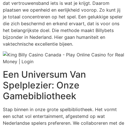
dat vertrouwensband iets is wat je krijgt. Daarom
plaatsen we openheid en eerlijkheid voorop. Zo kunt jij
je totaal concentreren op het spel. Een gelukkige speler
die zich beschermd en erkend ervaart, dat is voor ons
het belangrijkste doel. Die methode maakt Billybets
bijzonder in Nederland. Hier gaan humaniteit en
vaktechnische excellentie bijeen.
Een Universum Van
Spelplezier: Onze
Gamebibliotheek
Stap binnen in onze grote spelbibliotheek. Het vormt
een schat vol entertainment, afgestemd op wat
Nederlandse spelers prefereren. We collaboreren met de