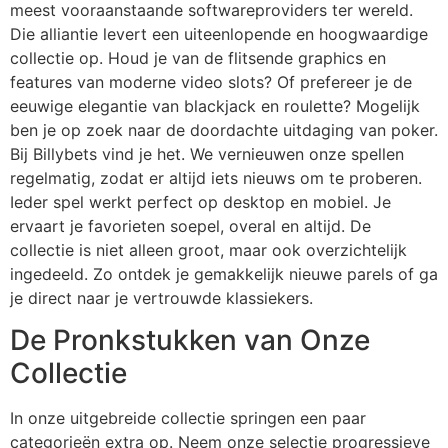
meest vooraanstaande softwareproviders ter wereld.
Die alliantie levert een uiteenlopende en hoogwaardige
collectie op. Houd je van de flitsende graphics en
features van moderne video slots? Of prefereer je de
eeuwige elegantie van blackjack en roulette? Mogelijk
ben je op zoek naar de doordachte uitdaging van poker.
Bij Billybets vind je het. We vernieuwen onze spellen
regelmatig, zodat er altijd iets nieuws om te proberen.
Ieder spel werkt perfect op desktop en mobiel. Je
ervaart je favorieten soepel, overal en altijd. De
collectie is niet alleen groot, maar ook overzichtelijk
ingedeeld. Zo ontdek je gemakkelijk nieuwe parels of ga
je direct naar je vertrouwde klassiekers.
De Pronkstukken van Onze
Collectie
In onze uitgebreide collectie springen een paar
categorieën extra op. Neem onze selectie progressieve