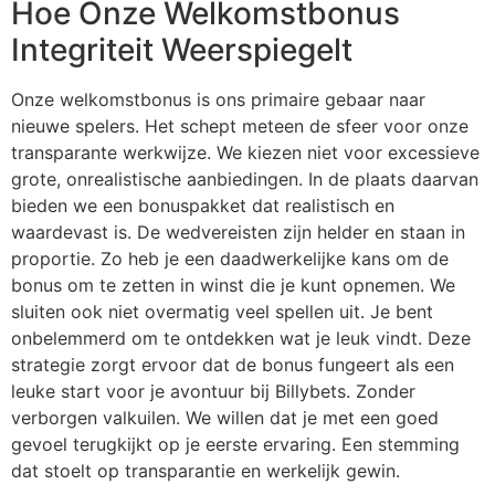
Hoe Onze Welkomstbonus
Integriteit Weerspiegelt
Onze welkomstbonus is ons primaire gebaar naar
nieuwe spelers. Het schept meteen de sfeer voor onze
transparante werkwijze. We kiezen niet voor excessieve
grote, onrealistische aanbiedingen. In de plaats daarvan
bieden we een bonuspakket dat realistisch en
waardevast is. De wedvereisten zijn helder en staan in
proportie. Zo heb je een daadwerkelijke kans om de
bonus om te zetten in winst die je kunt opnemen. We
sluiten ook niet overmatig veel spellen uit. Je bent
onbelemmerd om te ontdekken wat je leuk vindt. Deze
strategie zorgt ervoor dat de bonus fungeert als een
leuke start voor je avontuur bij Billybets. Zonder
verborgen valkuilen. We willen dat je met een goed
gevoel terugkijkt op je eerste ervaring. Een stemming
dat stoelt op transparantie en werkelijk gewin.