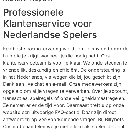
Professionele
Klantenservice voor
Nederlandse Spelers
Een beste casino-ervaring wordt ook beïnvloed door de
hulp die je krijgt wanneer je die nodig hebt. Ons
klantenserviceteam is voor je klaar. We ondersteunen je
vriendelijk, deskundig en efficiënt. De ondersteuning is
in het Nederlands, via wegen die bij jou geschikt zijn.
Denk aan live chat en e-mail. Onze medewerkers zijn
opgeleid om al je vragen te verwerken. Over je account,
transacties, spelregels of onze veiligheidsmaatregelen.
Ze nemen er er de tijd voor. Daarnaast treft u op onze
website een uitvoerige FAQ-sectie. Daar zijn direct
antwoorden op veelvoorkomende vragen. Bij Billybets
Casino behandelen we je niet alleen als speler. Je bent