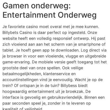
Gamen onderweg:
Entertainment Onderweg
Je favoriete casino moet overal met je mee kunnen.
Billybets Casino is daar perfect op ingesteld. Onze
website heeft een volledig responsief ontwerp. Hij past
zich vloeiend aan aan het scherm van je smartphone of
tablet. Je hoeft geen app te downloaden. Log direct via
je browser in voor een vloeiende, vlugge en uitgebreide
game-ervaring. De mobiele versie geeft toegang tot het
grootste deel van onze spellen. Ook veilige
betaalmogelijkheden, klantenservice en
accountinstellingen vind je eenvoudig. Wacht je op de
trein? Of ontspan je in de tuin? Billybess biedt
hoogwaardig entertainment uit je broekzak. De
interface is gevoelig en gebruiksvriendelijk. Binnen een
paar seconden speel je, zonder in te leveren op
kwaliteit of veiligheid.