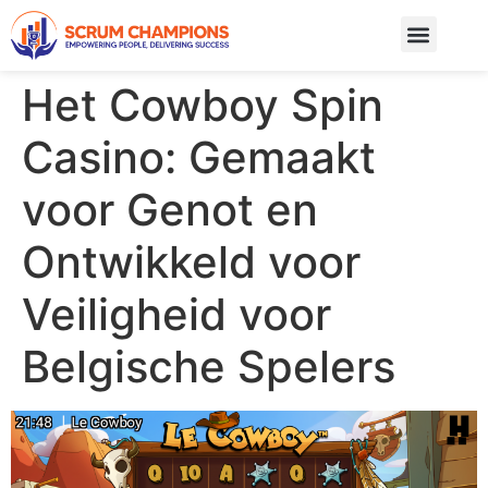
Het Cowboy Spin
Casino: Gemaakt
voor Genot en
Ontwikkeld voor
Veiligheid voor
Belgische Spelers