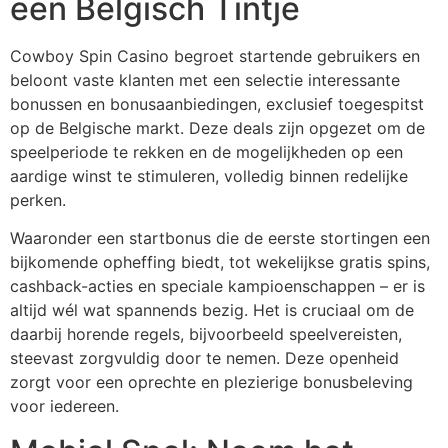
een Belgisch Tintje
Cowboy Spin Casino begroet startende gebruikers en
beloont vaste klanten met een selectie interessante
bonussen en bonusaanbiedingen, exclusief toegespitst
op de Belgische markt. Deze deals zijn opgezet om de
speelperiode te rekken en de mogelijkheden op een
aardige winst te stimuleren, volledig binnen redelijke
perken.
Waaronder een startbonus die de eerste stortingen een
bijkomende opheffing biedt, tot wekelijkse gratis spins,
cashback-acties en speciale kampioenschappen – er is
altijd wél wat spannends bezig. Het is cruciaal om de
daarbij horende regels, bijvoorbeeld speelvereisten,
steevast zorgvuldig door te nemen. Deze openheid
zorgt voor een oprechte en plezierige bonusbeleving
voor iedereen.