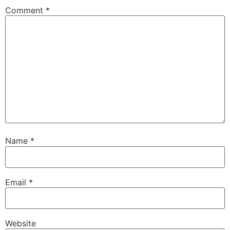
Comment
*
Name
*
Email
*
Website