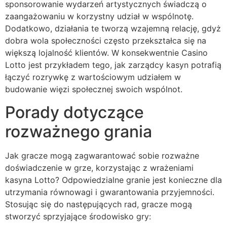
sponsorowanie wydarzeń artystycznych świadczą o
zaangażowaniu w korzystny udział w wspólnotę.
Dodatkowo, działania te tworzą wzajemną relację, gdyż
dobra wola społeczności często przekształca się na
większą lojalność klientów. W konsekwentnie Casino
Lotto jest przykładem tego, jak zarządcy kasyn potrafią
łączyć rozrywkę z wartościowym udziałem w
budowanie więzi społecznej swoich wspólnot.
Porady dotyczące
rozważnego grania
Jak gracze mogą zagwarantować sobie rozważne
doświadczenie w grze, korzystając z wrażeniami
kasyna Lotto? Odpowiedzialne granie jest konieczne dla
utrzymania równowagi i gwarantowania przyjemności.
Stosując się do następujących rad, gracze mogą
stworzyć sprzyjające środowisko gry: