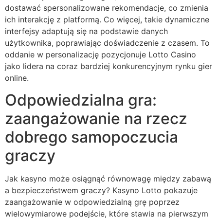
dostawać spersonalizowane rekomendacje, co zmienia
ich interakcję z platformą. Co więcej, takie dynamiczne
interfejsy adaptują się na podstawie danych
użytkownika, poprawiając doświadczenie z czasem. To
oddanie w personalizację pozycjonuje Lotto Casino
jako lidera na coraz bardziej konkurencyjnym rynku gier
online.
Odpowiedzialna gra:
zaangażowanie na rzecz
dobrego samopoczucia
graczy
Jak kasyno może osiągnąć równowagę między zabawą
a bezpieczeństwem graczy? Kasyno Lotto pokazuje
zaangażowanie w odpowiedzialną grę poprzez
wielowymiarowe podejście, które stawia na pierwszym