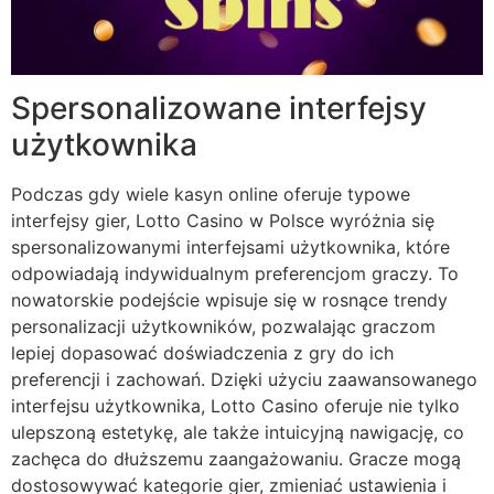
Spersonalizowane interfejsy
użytkownika
Podczas gdy wiele kasyn online oferuje typowe
interfejsy gier, Lotto Casino w Polsce wyróżnia się
spersonalizowanymi interfejsami użytkownika, które
odpowiadają indywidualnym preferencjom graczy. To
nowatorskie podejście wpisuje się w rosnące trendy
personalizacji użytkowników, pozwalając graczom
lepiej dopasować doświadczenia z gry do ich
preferencji i zachowań. Dzięki użyciu zaawansowanego
interfejsu użytkownika, Lotto Casino oferuje nie tylko
ulepszoną estetykę, ale także intuicyjną nawigację, co
zachęca do dłuższemu zaangażowaniu. Gracze mogą
dostosowywać kategorie gier, zmieniać ustawienia i