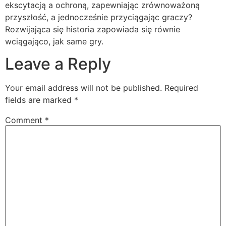
ekscytacją a ochroną, zapewniając zrównoważoną
przyszłość, a jednocześnie przyciągając graczy?
Rozwijająca się historia zapowiada się równie
wciągająco, jak same gry.
Leave a Reply
Your email address will not be published.
Required
fields are marked
*
Comment
*