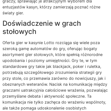
graczy, sprawiając je atrakcyjnym wyborem dla
entuzjastów kasyn, którzy zamierzają poznać różne
światy gier.
Doświadczenie w grach
stołowych
Oferta gier w kasynie Lotto rozciąga się wiele poza
szeroką gamę automatów do gry, oferując bogaty
asortyment gier stołowych, które spełnią różnorodne
upodobania i poziomy umiejętności. Gry te, w tym
standardowe gry takie jak blackjack, poker i ruletka,
potrzebują szczegółowego zrozumienia strategii gry
przy stole, co przemawia zarówno do nowicjuszy, jak i
obeznanych weteranów. Nacisk na komunikację między
graczami uatrakcyjnia całościowe wrażenia, pozwalając
przemyślane debata i aktywność społeczne. Ta
komunikacja nie tylko zachęca do wrażeniu wspólnoty,
ale także pomaga udoskonalenie osobistych