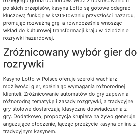
rozległego grona odbiorców. Wraz z dostosowaniem
polskich przepisów, kasyna Lotto są gotowe odegrać
kluczową funkcję w kształtowaniu przyszłości hazardu,
promując rozważną grę, a równocześnie wnosząc
wkład do kulturowej transformacji kraju w dziedzinie
rozrywki hazardowej.
Zróżnicowany wybór gier do
rozrywki
Kasyno Lotto w Polsce oferuje szeroki wachlarz
możliwości gier, spełniając wymagania różnorodnej
klienteli. Zróżnicowanie automatów do gry zapewnia
różnorodną tematykę i zasady rozgrywki, a tradycyjne
gry stołowe dostarczają klasyczne doświadczenia z
gry. Dodatkowo, propozycja krupiera na żywo generuje
angażujące otoczenie, łącząc przeżycie kasyna online z
tradycyjnym kasynem.