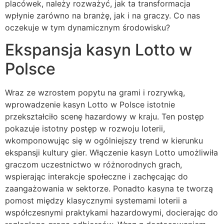
placówek, należy rozważyć, jak ta transformacja
wpłynie zarówno na branżę, jak i na graczy. Co nas
oczekuje w tym dynamicznym środowisku?
Ekspansja kasyn Lotto w
Polsce
Wraz ze wzrostem popytu na grami i rozrywką,
wprowadzenie kasyn Lotto w Polsce istotnie
przekształciło scenę hazardowy w kraju. Ten postęp
pokazuje istotny postęp w rozwoju loterii,
wkomponowując się w ogólniejszy trend w kierunku
ekspansji kultury gier. Włączenie kasyn Lotto umożliwiła
graczom uczestnictwo w różnorodnych grach,
wspierając interakcje społeczne i zachęcając do
zaangażowania w sektorze. Ponadto kasyna te tworzą
pomost między klasycznymi systemami loterii a
współczesnymi praktykami hazardowymi, docierając do