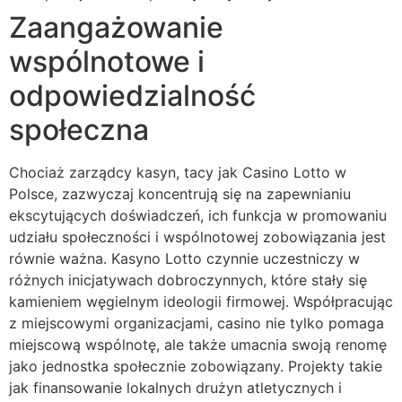
Zaangażowanie
wspólnotowe i
odpowiedzialność
społeczna
Chociaż zarządcy kasyn, tacy jak Casino Lotto w
Polsce, zazwyczaj koncentrują się na zapewnianiu
ekscytujących doświadczeń, ich funkcja w promowaniu
udziału społeczności i wspólnotowej zobowiązania jest
równie ważna. Kasyno Lotto czynnie uczestniczy w
różnych inicjatywach dobroczynnych, które stały się
kamieniem węgielnym ideologii firmowej. Współpracując
z miejscowymi organizacjami, casino nie tylko pomaga
miejscową wspólnotę, ale także umacnia swoją renomę
jako jednostka społecznie zobowiązany. Projekty takie
jak finansowanie lokalnych drużyn atletycznych i