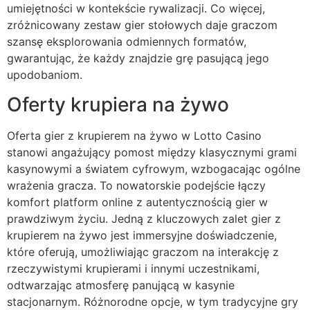
umiejętności w kontekście rywalizacji. Co więcej,
zróżnicowany zestaw gier stołowych daje graczom
szansę eksplorowania odmiennych formatów,
gwarantując, że każdy znajdzie grę pasującą jego
upodobaniom.
Oferty krupiera na żywo
Oferta gier z krupierem na żywo w Lotto Casino
stanowi angażujący pomost między klasycznymi grami
kasynowymi a światem cyfrowym, wzbogacając ogólne
wrażenia gracza. To nowatorskie podejście łączy
komfort platform online z autentycznością gier w
prawdziwym życiu. Jedną z kluczowych zalet gier z
krupierem na żywo jest immersyjne doświadczenie,
które oferują, umożliwiając graczom na interakcję z
rzeczywistymi krupierami i innymi uczestnikami,
odtwarzając atmosferę panującą w kasynie
stacjonarnym. Różnorodne opcje, w tym tradycyjne gry