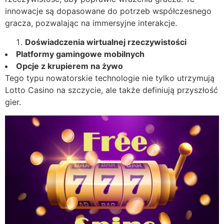
innowacje są dopasowane do potrzeb współczesnego
gracza, pozwalając na immersyjne interakcje.
Doświadczenia wirtualnej rzeczywistości
Platformy gamingowe mobilnych
Opcje z krupierem na żywo
Tego typu nowatorskie technologie nie tylko utrzymują
Lotto Casino na szczycie, ale także definiują przyszłość
gier.