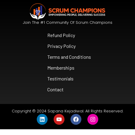
Join The #1 Community Of Scrum Champions
Refund Policy
Privacy Policy
Terms and Conditions
Memberships
Testimonials
Contact
Copyright © 2024 Sapana Kejadiwal. All Rights Reserved.