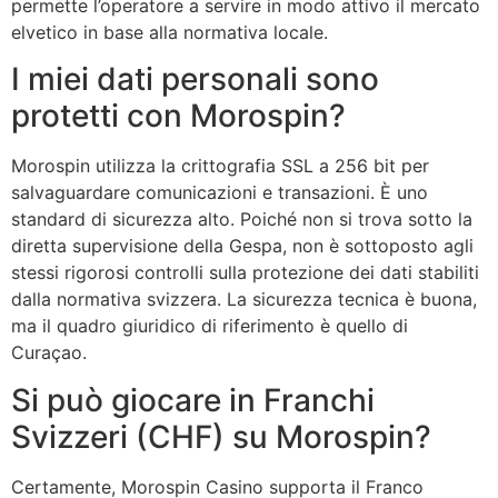
permette l’operatore a servire in modo attivo il mercato
elvetico in base alla normativa locale.
I miei dati personali sono
protetti con Morospin?
Morospin utilizza la crittografia SSL a 256 bit per
salvaguardare comunicazioni e transazioni. È uno
standard di sicurezza alto. Poiché non si trova sotto la
diretta supervisione della Gespa, non è sottoposto agli
stessi rigorosi controlli sulla protezione dei dati stabiliti
dalla normativa svizzera. La sicurezza tecnica è buona,
ma il quadro giuridico di riferimento è quello di
Curaçao.
Si può giocare in Franchi
Svizzeri (CHF) su Morospin?
Certamente, Morospin Casino supporta il Franco