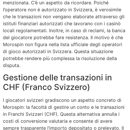
menzionata. C’è un aspetto da ricordare. Poiché
l’operatore non è autorizzato in Svizzera, è verosimile
che le transazioni non vengano elaborate attraverso gli
istituti finanziari autorizzati che lavorano con i casinò
locali regolamentati. Inoltre, in caso di reclami, la banca
del giocatore potrebbe fare resistenza. Il motivo è che
Morospin non figura nella lista ufficiale degli operatori
di gioco autorizzati in Svizzera. Questa situazione
potrebbe rendere più complessa la risoluzione della
disputa.
Gestione delle transazioni in
CHF (Franco Svizzero)
I giocatori svizzeri gradiscono un aspetto concreto di
Morospin: la facoltà di gestire un conto e le transazioni
in Franchi Svizzeri (CHF). Questa alternativa annulla i
costi di conversione valutaria e consente di avere
sempre trasparente l’importo depositato o prelevato. Il