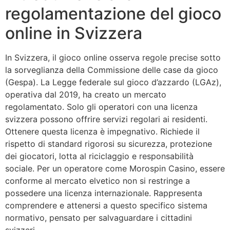
regolamentazione del gioco
online in Svizzera
In Svizzera, il gioco online osserva regole precise sotto
la sorveglianza della Commissione delle case da gioco
(Gespa). La Legge federale sul gioco d’azzardo (LGAz),
operativa dal 2019, ha creato un mercato
regolamentato. Solo gli operatori con una licenza
svizzera possono offrire servizi regolari ai residenti.
Ottenere questa licenza è impegnativo. Richiede il
rispetto di standard rigorosi su sicurezza, protezione
dei giocatori, lotta al riciclaggio e responsabilità
sociale. Per un operatore come Morospin Casino, essere
conforme al mercato elvetico non si restringe a
possedere una licenza internazionale. Rappresenta
comprendere e attenersi a questo specifico sistema
normativo, pensato per salvaguardare i cittadini