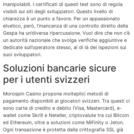
manipolabili. I certificati di questi test sono di regola
visibili sui siti degli sviluppatori. Questo livello di
chiarezza è un punto a favore. Per un appassionato
elvetico, però, l’mancanza di una controllo diretto della
Gespa ha un’diversa ripercussione. Vuol dire che non c’è
un autorità nazionale che svolga verifiche aggiuntive e
dedicate sull’operatore stesso, al di là dei ispezioni sui
suoi sviluppatori.
Soluzioni bancarie sicure
per i utenti svizzeri
Morospin Casino propone molteplici metodi di
pagamento disponibili ai giocatori svizzeri. Tra questi ci
sono carte di credito e debito (Visa, Mastercard), e-
wallet come Skrill e Neteller, criptovalute tra cui Bitcoin
ed Ethereum, oltre a soluzioni come MiFinity o Jeton.
Ogni transazione è protetta dalla crittografia SSL già