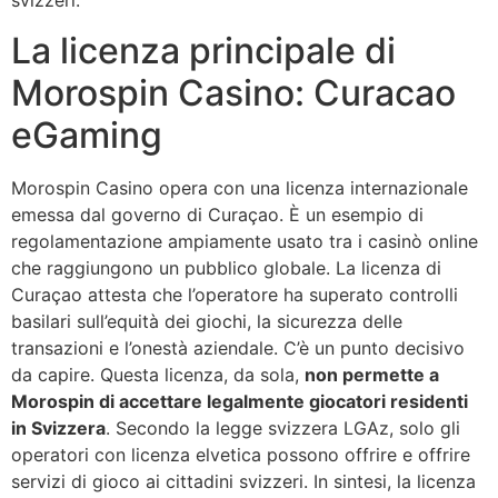
svizzeri.
La licenza principale di
Morospin Casino: Curacao
eGaming
Morospin Casino opera con una licenza internazionale
emessa dal governo di Curaçao. È un esempio di
regolamentazione ampiamente usato tra i casinò online
che raggiungono un pubblico globale. La licenza di
Curaçao attesta che l’operatore ha superato controlli
basilari sull’equità dei giochi, la sicurezza delle
transazioni e l’onestà aziendale. C’è un punto decisivo
da capire. Questa licenza, da sola,
non permette a
Morospin di accettare legalmente giocatori residenti
in Svizzera
. Secondo la legge svizzera LGAz, solo gli
operatori con licenza elvetica possono offrire e offrire
servizi di gioco ai cittadini svizzeri. In sintesi, la licenza