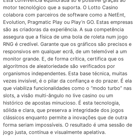
motor tecnológico que a suporta. O Lotto Casino
colabora com parceiros de software como a NetEnt,
Evolution, Pragmatic Play ou Play’n GO. Estas empresas
são as criadoras da experiência. A sua competência
assegura que a física de uma bola de roleta num jogo
RNG é credível. Garante que os gráficos são precisos e
responsivos em qualquer ecrã, de um telemóvel a um
monitor grande. E, de forma crítica, certifica que os
algoritmos de aleatoriedade são verificados por
organismos independentes. Esta base técnica, muitas
vezes invisível, é o pilar da confiança e do prazer. É ela
que viabiliza funcionalidades como o “modo turbo” nas
slots, a visão multi-ângulo no live casino ou um
histórico de apostas minucioso. É esta tecnologia,
sólida e clara, que preserva a integridade dos jogos
clássicos enquanto permite a inovações que de outra
forma seriam impossíveis. O resultado é uma sessão de
jogo justa, contínua e visualmente apelativa.