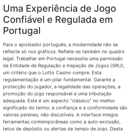
Uma Experiência de Jogo
Confiável e Regulada em
Portugal
Para o apostador português, a modernidade não se
reflecte só nos gráficos. Reflete-se também no quadro
legal. Trabalhar em Portugal necessita uma permissão
da Entidade de Regulação e Inspeção de Jogos (SRIJ),
um critério que o Lotto Casino cumpre. Esta
regulamentação é um pilar fundamental. Garante a
protecção do jogador, a legalidade das operações, a
promoção do jogo responsável e uma tributação
adequada. Este é um aspecto “clássico” no melhor
significado do termo: a confiança e a conformidade são
valores perenes, não discutíveis. A interface integra
ferramentas contemporâneas como a auto-exclusão,
tetos de depósito ou alertas de tempo de jogo. Desta