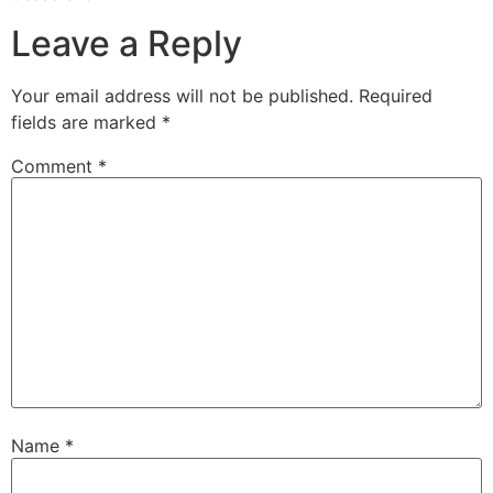
Leave a Reply
Your email address will not be published.
Required
fields are marked
*
Comment
*
Name
*