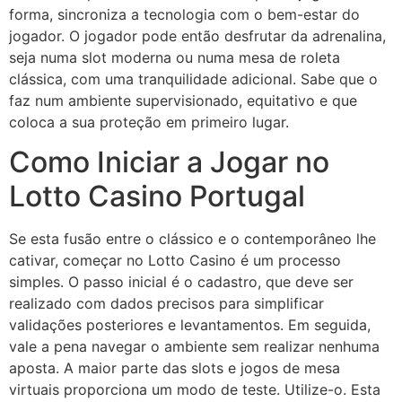
forma, sincroniza a tecnologia com o bem-estar do
jogador. O jogador pode então desfrutar da adrenalina,
seja numa slot moderna ou numa mesa de roleta
clássica, com uma tranquilidade adicional. Sabe que o
faz num ambiente supervisionado, equitativo e que
coloca a sua proteção em primeiro lugar.
Como Iniciar a Jogar no
Lotto Casino Portugal
Se esta fusão entre o clássico e o contemporâneo lhe
cativar, começar no Lotto Casino é um processo
simples. O passo inicial é o cadastro, que deve ser
realizado com dados precisos para simplificar
validações posteriores e levantamentos. Em seguida,
vale a pena navegar o ambiente sem realizar nenhuma
aposta. A maior parte das slots e jogos de mesa
virtuais proporciona um modo de teste. Utilize-o. Esta