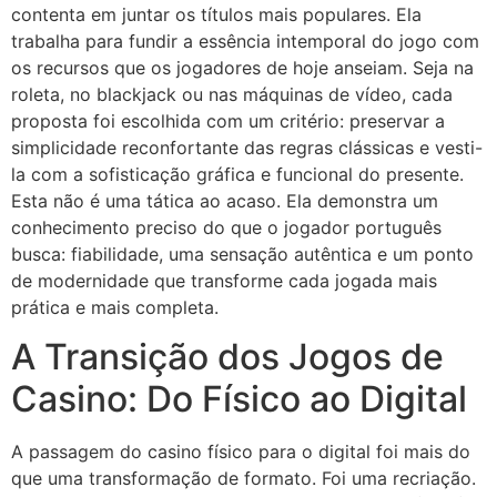
contenta em juntar os títulos mais populares. Ela
trabalha para fundir a essência intemporal do jogo com
os recursos que os jogadores de hoje anseiam. Seja na
roleta, no blackjack ou nas máquinas de vídeo, cada
proposta foi escolhida com um critério: preservar a
simplicidade reconfortante das regras clássicas e vesti-
la com a sofisticação gráfica e funcional do presente.
Esta não é uma tática ao acaso. Ela demonstra um
conhecimento preciso do que o jogador português
busca: fiabilidade, uma sensação autêntica e um ponto
de modernidade que transforme cada jogada mais
prática e mais completa.
A Transição dos Jogos de
Casino: Do Físico ao Digital
A passagem do casino físico para o digital foi mais do
que uma transformação de formato. Foi uma recriação.