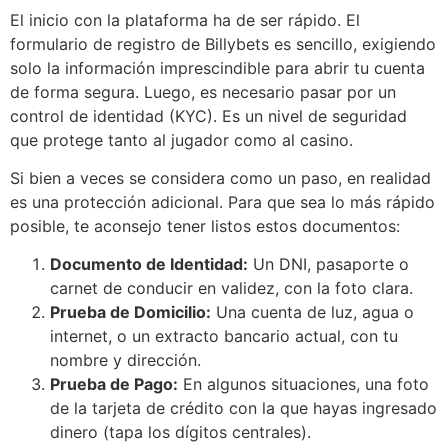
El inicio con la plataforma ha de ser rápido. El
formulario de registro de Billybets es sencillo, exigiendo
solo la información imprescindible para abrir tu cuenta
de forma segura. Luego, es necesario pasar por un
control de identidad (KYC). Es un nivel de seguridad
que protege tanto al jugador como al casino.
Si bien a veces se considera como un paso, en realidad
es una protección adicional. Para que sea lo más rápido
posible, te aconsejo tener listos estos documentos:
Documento de Identidad:
Un DNI, pasaporte o
carnet de conducir en validez, con la foto clara.
Prueba de Domicilio:
Una cuenta de luz, agua o
internet, o un extracto bancario actual, con tu
nombre y dirección.
Prueba de Pago:
En algunos situaciones, una foto
de la tarjeta de crédito con la que hayas ingresado
dinero (tapa los dígitos centrales).