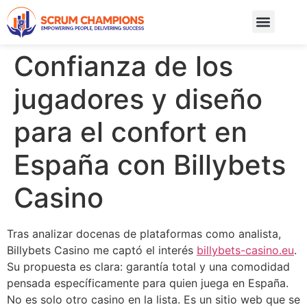
Confianza de los
jugadores y diseño
para el confort en
España con Billybets
Casino
Tras analizar docenas de plataformas como analista,
Billybets Casino me captó el interés
billybets-casino.eu
.
Su propuesta es clara: garantía total y una comodidad
pensada específicamente para quien juega en España.
No es solo otro casino en la lista. Es un sitio web que se