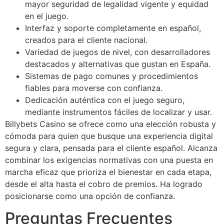
mayor seguridad de legalidad vigente y equidad
en el juego.
Interfaz y soporte completamente en español,
creados para el cliente nacional.
Variedad de juegos de nivel, con desarrolladores
destacados y alternativas que gustan en España.
Sistemas de pago comunes y procedimientos
fiables para moverse con confianza.
Dedicación auténtica con el juego seguro,
mediante instrumentos fáciles de localizar y usar.
Billybets Casino se ofrece como una elección robusta y
cómoda para quien que busque una experiencia digital
segura y clara, pensada para el cliente español. Alcanza
combinar los exigencias normativas con una puesta en
marcha eficaz que prioriza el bienestar en cada etapa,
desde el alta hasta el cobro de premios. Ha logrado
posicionarse como una opción de confianza.
Preguntas Frecuentes