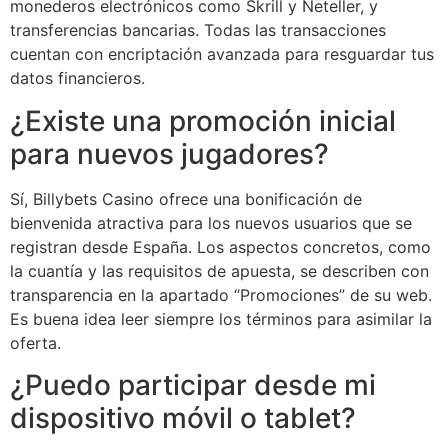
monederos electrónicos como Skrill y Neteller, y
transferencias bancarias. Todas las transacciones
cuentan con encriptación avanzada para resguardar tus
datos financieros.
¿Existe una promoción inicial
para nuevos jugadores?
Sí, Billybets Casino ofrece una bonificación de
bienvenida atractiva para los nuevos usuarios que se
registran desde España. Los aspectos concretos, como
la cuantía y las requisitos de apuesta, se describen con
transparencia en la apartado “Promociones” de su web.
Es buena idea leer siempre los términos para asimilar la
oferta.
¿Puedo participar desde mi
dispositivo móvil o tablet?