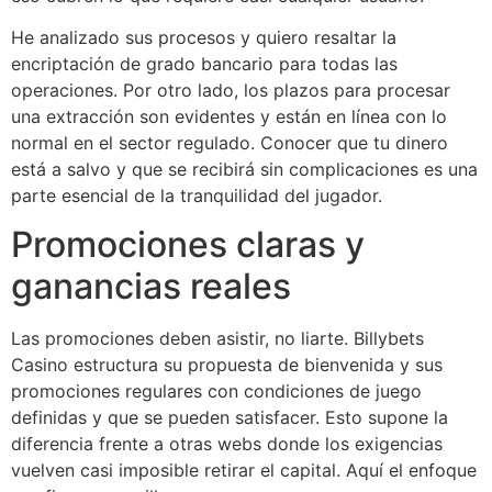
He analizado sus procesos y quiero resaltar la
encriptación de grado bancario para todas las
operaciones. Por otro lado, los plazos para procesar
una extracción son evidentes y están en línea con lo
normal en el sector regulado. Conocer que tu dinero
está a salvo y que se recibirá sin complicaciones es una
parte esencial de la tranquilidad del jugador.
Promociones claras y
ganancias reales
Las promociones deben asistir, no liarte. Billybets
Casino estructura su propuesta de bienvenida y sus
promociones regulares con condiciones de juego
definidas y que se pueden satisfacer. Esto supone la
diferencia frente a otras webs donde los exigencias
vuelven casi imposible retirar el capital. Aquí el enfoque