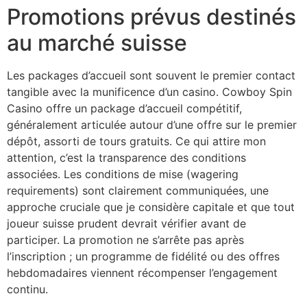
Promotions prévus destinés
au marché suisse
Les packages d’accueil sont souvent le premier contact
tangible avec la munificence d’un casino. Cowboy Spin
Casino offre un package d’accueil compétitif,
généralement articulée autour d’une offre sur le premier
dépôt, assorti de tours gratuits. Ce qui attire mon
attention, c’est la transparence des conditions
associées. Les conditions de mise (wagering
requirements) sont clairement communiquées, une
approche cruciale que je considère capitale et que tout
joueur suisse prudent devrait vérifier avant de
participer. La promotion ne s’arrête pas après
l’inscription ; un programme de fidélité ou des offres
hebdomadaires viennent récompenser l’engagement
continu.