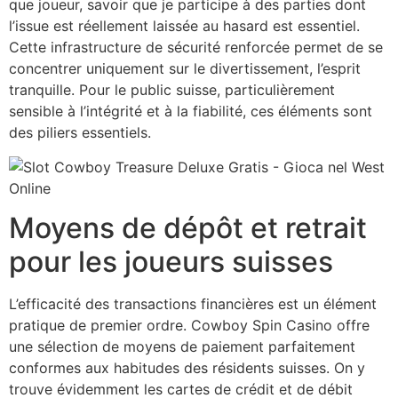
que joueur, savoir que je participe à des parties dont
l’issue est réellement laissée au hasard est essentiel.
Cette infrastructure de sécurité renforcée permet de se
concentrer uniquement sur le divertissement, l’esprit
tranquille. Pour le public suisse, particulièrement
sensible à l’intégrité et à la fiabilité, ces éléments sont
des piliers essentiels.
Moyens de dépôt et retrait
pour les joueurs suisses
L’efficacité des transactions financières est un élément
pratique de premier ordre. Cowboy Spin Casino offre
une sélection de moyens de paiement parfaitement
conformes aux habitudes des résidents suisses. On y
trouve évidemment les cartes de crédit et de débit