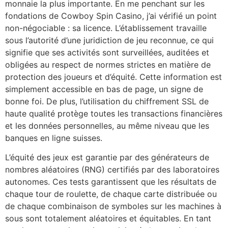
monnaie la plus importante. En me penchant sur les
fondations de Cowboy Spin Casino, j’ai vérifié un point
non-négociable : sa licence. L’établissement travaille
sous l’autorité d’une juridiction de jeu reconnue, ce qui
signifie que ses activités sont surveillées, auditées et
obligées au respect de normes strictes en matière de
protection des joueurs et d’équité. Cette information est
simplement accessible en bas de page, un signe de
bonne foi. De plus, l’utilisation du chiffrement SSL de
haute qualité protège toutes les transactions financières
et les données personnelles, au même niveau que les
banques en ligne suisses.
L’équité des jeux est garantie par des générateurs de
nombres aléatoires (RNG) certifiés par des laboratoires
autonomes. Ces tests garantissent que les résultats de
chaque tour de roulette, de chaque carte distribuée ou
de chaque combinaison de symboles sur les machines à
sous sont totalement aléatoires et équitables. En tant