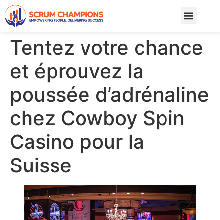
Tentez votre chance
et éprouvez la
poussée d’adrénaline
chez Cowboy Spin
Casino pour la
Suisse