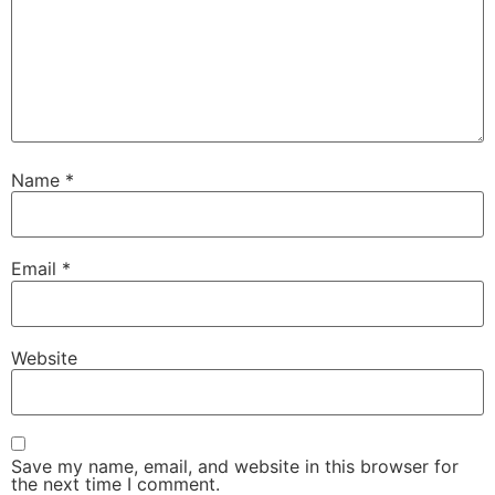
Name
*
Email
*
Website
Save my name, email, and website in this browser for
the next time I comment.