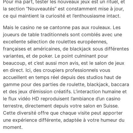
Pour ma part, tester les nouveaux jeux est un rituel, et
la section “Nouveautés” est constamment mise à jour,
ce qui maintient la curiosité et l’enthousiasme intact.
Mais le casino ne se cantonne pas aux rouleaux. Les
joueurs de table traditionnels sont comblés avec une
excellente sélection de roulettes européennes,
françaises et américaines, de blackjack sous différentes
variantes, et de poker. Le point culminant pour
beaucoup, et c’est aussi mon avis, est le salon de jeux
en direct. Ici, des croupiers professionnels vous
accueillent en temps réel depuis des studios haut de
gamme pour des parties de roulette, blackjack, baccara
et des jeux d’émission créatifs. L’interaction humaine et
le flux vidéo HD reproduisent l’ambiance d’un casino
terrestre, directement depuis votre salon en Suisse.
Cette diversité offre que chaque visite peut apporter
une expérience différente, adaptée à votre humeur du
moment.