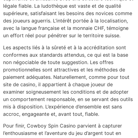
légale fiable. La ludothèque est vaste et de qualité
supérieure, satisfaisant les besoins des novices comme
des joueurs aguerris. L’intérêt portée à la localisation,
avec la langue française et la monnaie CHF, témoigne
un effort réel pour pénétrer sur le territoire suisse.
Les aspects liés à la sûreté et à la accréditation sont
conformes aux standards attendus, ce qui est la base
non négociable de toute suggestion. Les offres
promotionnelles sont attractives et les méthodes de
paiement adéquates. Naturellement, comme pour tout
site de casino, il appartient à chaque joueur de
examiner soigneusement les conditions et de adopter
un comportement responsable, en se servant des outils
mis à disposition. L’expérience d’ensemble est sans
accroc, engageante et, avant tout, fiable.
Pour finir, Cowboy Spin Casino parvient à capturer
l’enthousiasme et l’aventure du jeu d’argent tout en