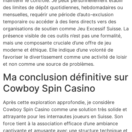
maintenir le contrôle. Je peux personnellement établir
des limites de dépôt quotidiennes, hebdomadaires ou
mensuelles, requérir une période d’auto-exclusion
temporaire ou accéder à des liens directs vers des
organisations de soutien comme Jeu Excessif Suisse. La
présence visible de ces outils n’est pas une formalité,
mais une composante cruciale d’une offre de jeu
moderne et éthique. Elle indique d’une volonté de
favoriser le divertissement comme une activité de loisir
et non comme une source de problèmes.
Ma conclusion définitive sur
Cowboy Spin Casino
Après cette exploration approfondie, je considère
Cowboy Spin Casino comme une solution très solide et
attrayante pour les internautes joueurs en Suisse. Son
force tient à la association efficace d’une ambiance
captivante et amusante avec une structure technique et