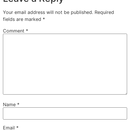
Your email address will not be published.
Required
fields are marked
*
Comment
*
Name
*
Email
*