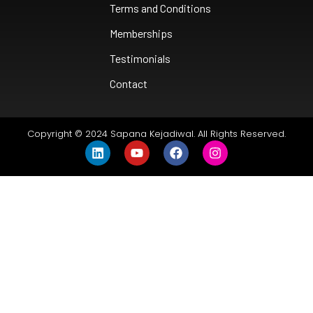
Terms and Conditions
Memberships
Testimonials
Contact
Copyright © 2024 Sapana Kejadiwal. All Rights Reserved.