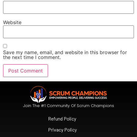
Website
Save my name, email, and website in this browser for
the next time I comment.
Join The #1 Community Of Scrum Champions
Refund Policy
Privacy Policy