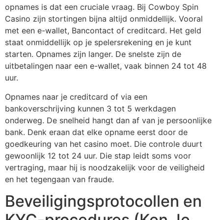
opnames is dat een cruciale vraag. Bij Cowboy Spin
Casino zijn stortingen bijna altijd onmiddellijk. Vooral
met een e-wallet, Bancontact of creditcard. Het geld
staat onmiddellijk op je spelersrekening en je kunt
starten. Opnames zijn langer. De snelste zijn de
uitbetalingen naar een e-wallet, vaak binnen 24 tot 48
uur.
Opnames naar je creditcard of via een
bankoverschrijving kunnen 3 tot 5 werkdagen
onderweg. De snelheid hangt dan af van je persoonlijke
bank. Denk eraan dat elke opname eerst door de
goedkeuring van het casino moet. Die controle duurt
gewoonlijk 12 tot 24 uur. Die stap leidt soms voor
vertraging, maar hij is noodzakelijk voor de veiligheid
en het tegengaan van fraude.
Beveiligingsprotocollen en
KYC-procedures (Ken Je