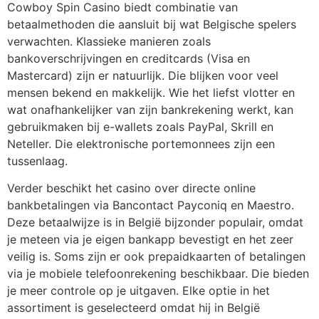
Cowboy Spin Casino biedt combinatie van
betaalmethoden die aansluit bij wat Belgische spelers
verwachten. Klassieke manieren zoals
bankoverschrijvingen en creditcards (Visa en
Mastercard) zijn er natuurlijk. Die blijken voor veel
mensen bekend en makkelijk. Wie het liefst vlotter en
wat onafhankelijker van zijn bankrekening werkt, kan
gebruikmaken bij e-wallets zoals PayPal, Skrill en
Neteller. Die elektronische portemonnees zijn een
tussenlaag.
Verder beschikt het casino over directe online
bankbetalingen via Bancontact Payconiq en Maestro.
Deze betaalwijze is in België bijzonder populair, omdat
je meteen via je eigen bankapp bevestigt en het zeer
veilig is. Soms zijn er ook prepaidkaarten of betalingen
via je mobiele telefoonrekening beschikbaar. Die bieden
je meer controle op je uitgaven. Elke optie in het
assortiment is geselecteerd omdat hij in België