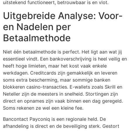
uitstekend functioneert, betrouwbaar is en vlot.
Uitgebreide Analyse: Voor-
en Nadelen per
Betaalmethode
Niet één betaalmethode is perfect. Het ligt aan wat jij
essentieel vindt. Een bankoverschrijving is heel veilig en
heeft hoge limieten, maar het kost vaak enkele
werkdagen. Creditcards zijn gemakkelijk en leveren
soms extra bescherming, maar sommige banken
blokkeren casino-transacties. E-wallets zoals Skrill en
Neteller zijn de meesters in snelheid. Stortingen zijn
direct en opnames zijn vaak binnen een dag geregeld.
Soms rekenen ze wel een kleine fee.
Bancontact Payconiq is een regionale held. De
afhandeling is direct en de beveiliging sterk. Gestort