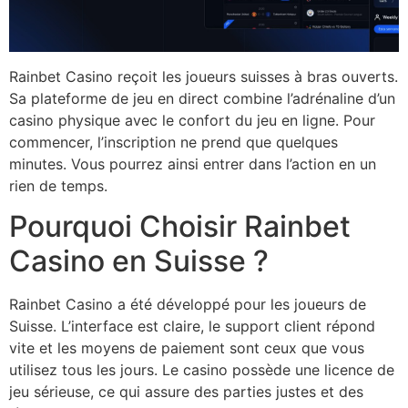
Rainbet Casino reçoit les joueurs suisses à bras ouverts.
Sa plateforme de jeu en direct combine l’adrénaline d’un
casino physique avec le confort du jeu en ligne. Pour
commencer, l’inscription ne prend que quelques
minutes. Vous pourrez ainsi entrer dans l’action en un
rien de temps.
Pourquoi Choisir Rainbet
Casino en Suisse ?
Rainbet Casino a été développé pour les joueurs de
Suisse. L’interface est claire, le support client répond
vite et les moyens de paiement sont ceux que vous
utilisez tous les jours. Le casino possède une licence de
jeu sérieuse, ce qui assure des parties justes et des