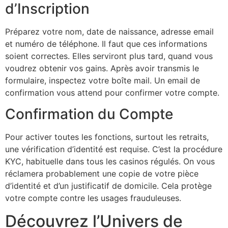
d’Inscription
Préparez votre nom, date de naissance, adresse email
et numéro de téléphone. Il faut que ces informations
soient correctes. Elles serviront plus tard, quand vous
voudrez obtenir vos gains. Après avoir transmis le
formulaire, inspectez votre boîte mail. Un email de
confirmation vous attend pour confirmer votre compte.
Confirmation du Compte
Pour activer toutes les fonctions, surtout les retraits,
une vérification d’identité est requise. C’est la procédure
KYC, habituelle dans tous les casinos régulés. On vous
réclamera probablement une copie de votre pièce
d’identité et d’un justificatif de domicile. Cela protège
votre compte contre les usages frauduleuses.
Découvrez l’Univers de