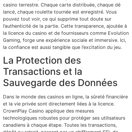
casino terrestre. Chaque carte distribuée, chaque dé
lancé, chaque roulette tournée est enregistré. Vous
pouvez tout voir, ce qui supprime tout doute sur
l’authenticité de la partie. Cette transparence, ajoutée à
la licence du casino et de fournisseurs comme Evolution
Gaming, forge une expérience sociale et immersive. Ici,
la confiance est aussi tangible que l’excitation du jeu.
La Protection des
Transactions et la
Sauvegarde des Données
Dans le monde des casinos en ligne, la sûreté financière
et la vie privée sont directement liées à la licence.
CrownPlay Casino applique des mesures
technologiques robustes pour protéger ses utilisateurs
canadiens à chaque étape. Toutes les transactions,