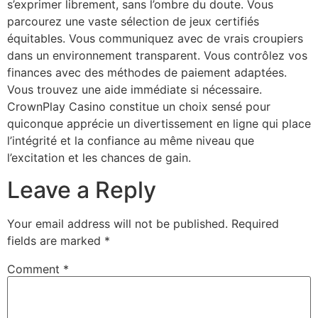
s’exprimer librement, sans l’ombre du doute. Vous
parcourez une vaste sélection de jeux certifiés
équitables. Vous communiquez avec de vrais croupiers
dans un environnement transparent. Vous contrôlez vos
finances avec des méthodes de paiement adaptées.
Vous trouvez une aide immédiate si nécessaire.
CrownPlay Casino constitue un choix sensé pour
quiconque apprécie un divertissement en ligne qui place
l’intégrité et la confiance au même niveau que
l’excitation et les chances de gain.
Leave a Reply
Your email address will not be published.
Required
fields are marked
*
Comment
*