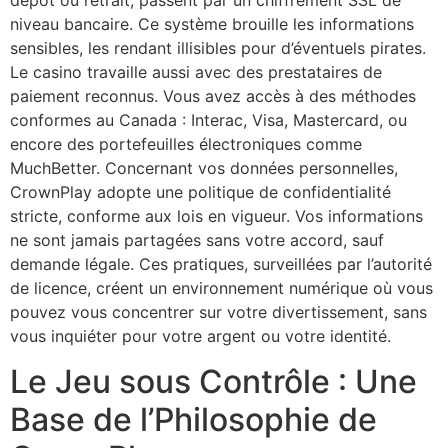
dépôt ou retrait, passent par un chiffrement SSL de
niveau bancaire. Ce système brouille les informations
sensibles, les rendant illisibles pour d’éventuels pirates.
Le casino travaille aussi avec des prestataires de
paiement reconnus. Vous avez accès à des méthodes
conformes au Canada : Interac, Visa, Mastercard, ou
encore des portefeuilles électroniques comme
MuchBetter. Concernant vos données personnelles,
CrownPlay adopte une politique de confidentialité
stricte, conforme aux lois en vigueur. Vos informations
ne sont jamais partagées sans votre accord, sauf
demande légale. Ces pratiques, surveillées par l’autorité
de licence, créent un environnement numérique où vous
pouvez vous concentrer sur votre divertissement, sans
vous inquiéter pour votre argent ou votre identité.
Le Jeu sous Contrôle : Une
Base de l’Philosophie de