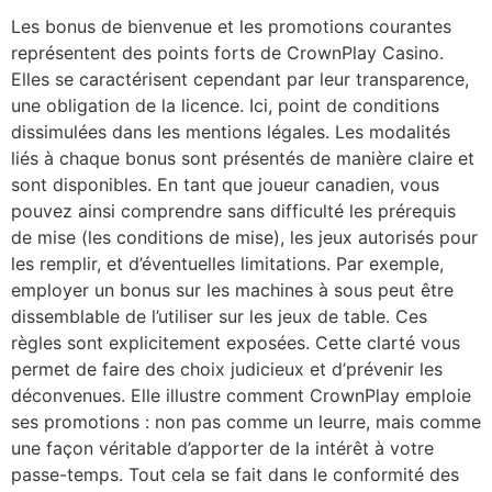
Les bonus de bienvenue et les promotions courantes
représentent des points forts de CrownPlay Casino.
Elles se caractérisent cependant par leur transparence,
une obligation de la licence. Ici, point de conditions
dissimulées dans les mentions légales. Les modalités
liés à chaque bonus sont présentés de manière claire et
sont disponibles. En tant que joueur canadien, vous
pouvez ainsi comprendre sans difficulté les prérequis
de mise (les conditions de mise), les jeux autorisés pour
les remplir, et d’éventuelles limitations. Par exemple,
employer un bonus sur les machines à sous peut être
dissemblable de l’utiliser sur les jeux de table. Ces
règles sont explicitement exposées. Cette clarté vous
permet de faire des choix judicieux et d’prévenir les
déconvenues. Elle illustre comment CrownPlay emploie
ses promotions : non pas comme un leurre, mais comme
une façon véritable d’apporter de la intérêt à votre
passe-temps. Tout cela se fait dans le conformité des