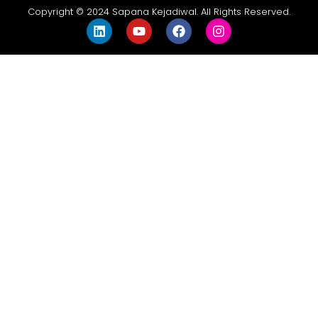
Copyright © 2024 Sapana Kejadiwal. All Rights Reserved.