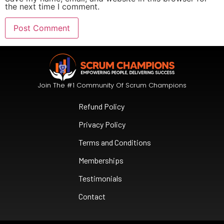
the next time I comment.
Join The #1 Community Of Scrum Champions
Refund Policy
Privacy Policy
Terms and Conditions
Memberships
Testimonials
Contact