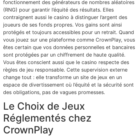
fonctionnement des générateurs de nombres aléatoires
(RNG) pour garantir l’équité des résultats. Elles
contraignent aussi le casino à distinguer l’argent des
joueurs de ses fonds propres. Vos gains sont ainsi
protégés et toujours accessibles pour un retrait. Quand
vous jouez sur une plateforme comme CrownPlay, vous
êtes certain que vos données personnelles et bancaires
sont protégées par un chiffrement de haute qualité.
Vous êtes conscient aussi que le casino respecte des
règles de jeu responsable. Cette supervision externe
change tout : elle transforme un site de jeux en un
espace de divertissement où l’équité et la sécurité sont
des obligations, pas de vagues promesses.
Le Choix de Jeux
Réglementés chez
CrownPlay