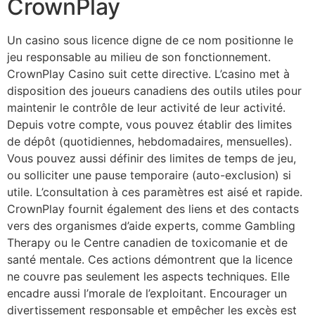
CrownPlay
Un casino sous licence digne de ce nom positionne le
jeu responsable au milieu de son fonctionnement.
CrownPlay Casino suit cette directive. L’casino met à
disposition des joueurs canadiens des outils utiles pour
maintenir le contrôle de leur activité de leur activité.
Depuis votre compte, vous pouvez établir des limites
de dépôt (quotidiennes, hebdomadaires, mensuelles).
Vous pouvez aussi définir des limites de temps de jeu,
ou solliciter une pause temporaire (auto-exclusion) si
utile. L’consultation à ces paramètres est aisé et rapide.
CrownPlay fournit également des liens et des contacts
vers des organismes d’aide experts, comme Gambling
Therapy ou le Centre canadien de toxicomanie et de
santé mentale. Ces actions démontrent que la licence
ne couvre pas seulement les aspects techniques. Elle
encadre aussi l’morale de l’exploitant. Encourager un
divertissement responsable et empêcher les excès est