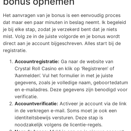
bonus opnemen
Het aanvragen van je bonus is een eenvoudig proces
dat maar een paar minuten in beslag neemt. Ik begeleid
je bij elke stap, zodat je verzekerd bent dat je niets
mist. Volg ze in de juiste volgorde en je bonus wordt
direct aan je account bijgeschreven. Alles start bij de
registratie.
Accountregistratie:
Ga naar de website van
Crystal Roll Casino en klik op ‘Registreren’ of
‘Aanmelden’. Vul het formulier in met je juiste
gegevens, zoals je volledige naam, geboortedatum
en e-mailadres. Deze gegevens zijn benodigd voor
verificatie.
Accountverificatie:
Activeer je account via de link
in de verkregen e-mail. Soms moet je ook een
identiteitsbewijs versturen. Deze stap is
noodzakelijk volgens de licentie-regels.