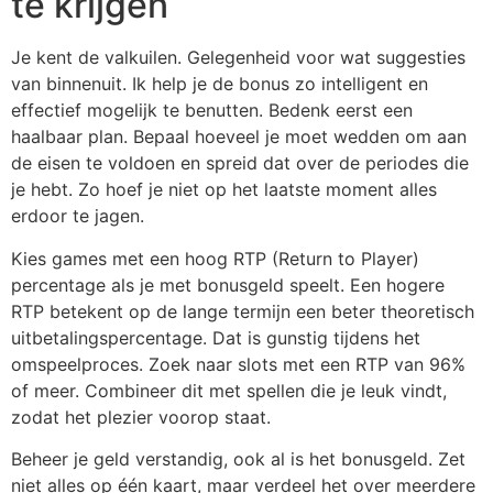
te krijgen
Je kent de valkuilen. Gelegenheid voor wat suggesties
van binnenuit. Ik help je de bonus zo intelligent en
effectief mogelijk te benutten. Bedenk eerst een
haalbaar plan. Bepaal hoeveel je moet wedden om aan
de eisen te voldoen en spreid dat over de periodes die
je hebt. Zo hoef je niet op het laatste moment alles
erdoor te jagen.
Kies games met een hoog RTP (Return to Player)
percentage als je met bonusgeld speelt. Een hogere
RTP betekent op de lange termijn een beter theoretisch
uitbetalingspercentage. Dat is gunstig tijdens het
omspeelproces. Zoek naar slots met een RTP van 96%
of meer. Combineer dit met spellen die je leuk vindt,
zodat het plezier voorop staat.
Beheer je geld verstandig, ook al is het bonusgeld. Zet
niet alles op één kaart, maar verdeel het over meerdere