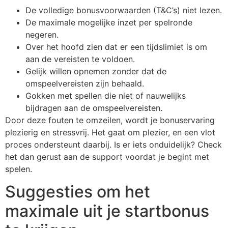
De volledige bonusvoorwaarden (T&C’s) niet lezen.
De maximale mogelijke inzet per spelronde
negeren.
Over het hoofd zien dat er een tijdslimiet is om
aan de vereisten te voldoen.
Gelijk willen opnemen zonder dat de
omspeelvereisten zijn behaald.
Gokken met spellen die niet of nauwelijks
bijdragen aan de omspeelvereisten.
Door deze fouten te omzeilen, wordt je bonuservaring
plezierig en stressvrij. Het gaat om plezier, en een vlot
proces ondersteunt daarbij. Is er iets onduidelijk? Check
het dan gerust aan de support voordat je begint met
spelen.
Suggesties om het
maximale uit je startbonus