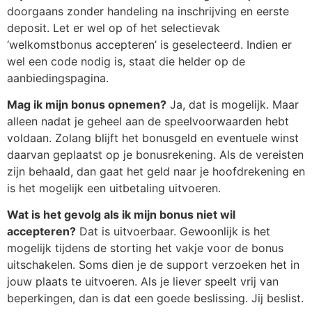
doorgaans zonder handeling na inschrijving en eerste
deposit. Let er wel op of het selectievak
‘welkomstbonus accepteren’ is geselecteerd. Indien er
wel een code nodig is, staat die helder op de
aanbiedingspagina.
Mag ik mijn bonus opnemen?
Ja, dat is mogelijk. Maar
alleen nadat je geheel aan de speelvoorwaarden hebt
voldaan. Zolang blijft het bonusgeld en eventuele winst
daarvan geplaatst op je bonusrekening. Als de vereisten
zijn behaald, dan gaat het geld naar je hoofdrekening en
is het mogelijk een uitbetaling uitvoeren.
Wat is het gevolg als ik mijn bonus niet wil
accepteren?
Dat is uitvoerbaar. Gewoonlijk is het
mogelijk tijdens de storting het vakje voor de bonus
uitschakelen. Soms dien je de support verzoeken het in
jouw plaats te uitvoeren. Als je liever speelt vrij van
beperkingen, dan is dat een goede beslissing. Jij beslist.