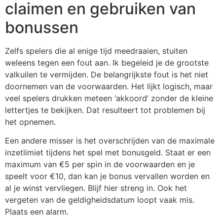
claimen en gebruiken van
bonussen
Zelfs spelers die al enige tijd meedraaien, stuiten
weleens tegen een fout aan. Ik begeleid je de grootste
valkuilen te vermijden. De belangrijkste fout is het niet
doornemen van de voorwaarden. Het lijkt logisch, maar
veel spelers drukken meteen ‘akkoord’ zonder de kleine
lettertjes te bekijken. Dat resulteert tot problemen bij
het opnemen.
Een andere misser is het overschrijden van de maximale
inzetlimiet tijdens het spel met bonusgeld. Staat er een
maximum van €5 per spin in de voorwaarden en je
speelt voor €10, dan kan je bonus vervallen worden en
al je winst vervliegen. Blijf hier streng in. Ook het
vergeten van de geldigheidsdatum loopt vaak mis.
Plaats een alarm.