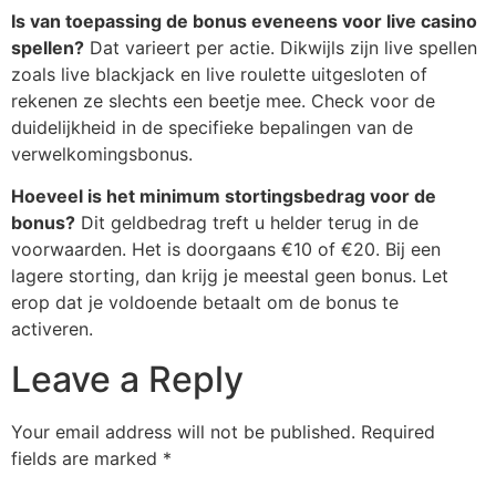
Is van toepassing de bonus eveneens voor live casino
spellen?
Dat varieert per actie. Dikwijls zijn live spellen
zoals live blackjack en live roulette uitgesloten of
rekenen ze slechts een beetje mee. Check voor de
duidelijkheid in de specifieke bepalingen van de
verwelkomingsbonus.
Hoeveel is het minimum stortingsbedrag voor de
bonus?
Dit geldbedrag treft u helder terug in de
voorwaarden. Het is doorgaans €10 of €20. Bij een
lagere storting, dan krijg je meestal geen bonus. Let
erop dat je voldoende betaalt om de bonus te
activeren.
Leave a Reply
Your email address will not be published.
Required
fields are marked
*