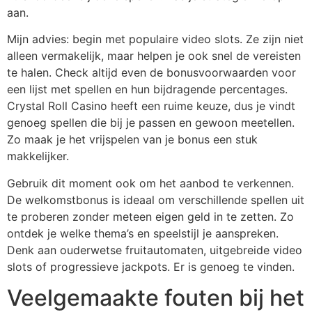
aan.
Mijn advies: begin met populaire video slots. Ze zijn niet
alleen vermakelijk, maar helpen je ook snel de vereisten
te halen. Check altijd even de bonusvoorwaarden voor
een lijst met spellen en hun bijdragende percentages.
Crystal Roll Casino heeft een ruime keuze, dus je vindt
genoeg spellen die bij je passen en gewoon meetellen.
Zo maak je het vrijspelen van je bonus een stuk
makkelijker.
Gebruik dit moment ook om het aanbod te verkennen.
De welkomstbonus is ideaal om verschillende spellen uit
te proberen zonder meteen eigen geld in te zetten. Zo
ontdek je welke thema’s en speelstijl je aanspreken.
Denk aan ouderwetse fruitautomaten, uitgebreide video
slots of progressieve jackpots. Er is genoeg te vinden.
Veelgemaakte fouten bij het