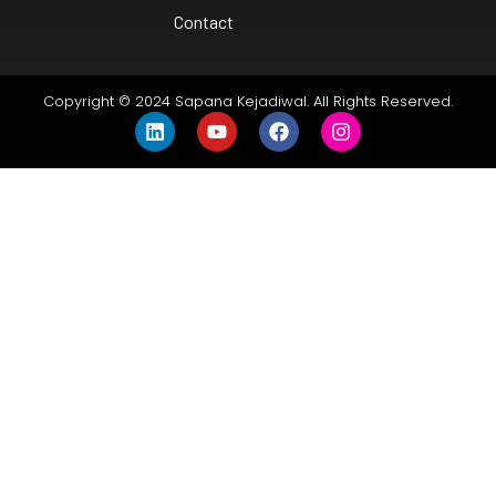
Contact
Copyright © 2024 Sapana Kejadiwal. All Rights Reserved.