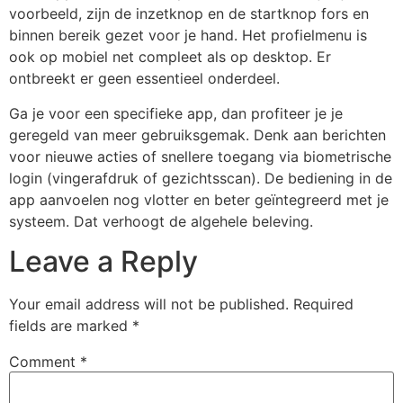
voorbeeld, zijn de inzetknop en de startknop fors en
binnen bereik gezet voor je hand. Het profielmenu is
ook op mobiel net compleet als op desktop. Er
ontbreekt er geen essentieel onderdeel.
Ga je voor een specifieke app, dan profiteer je je
geregeld van meer gebruiksgemak. Denk aan berichten
voor nieuwe acties of snellere toegang via biometrische
login (vingerafdruk of gezichtsscan). De bediening in de
app aanvoelen nog vlotter en beter geïntegreerd met je
systeem. Dat verhoogt de algehele beleving.
Leave a Reply
Your email address will not be published.
Required
fields are marked
*
Comment
*