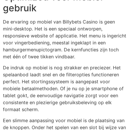
gebruik
De ervaring op mobiel van Billybets Casino is geen
mini-desktop. Het is een speciaal ontworpen,
responsieve website of applicatie. Het menu is ingericht
voor vingerbediening, meestal ingeklapt in een
hamburgermenupictogram. De kernfuncties zijn toch
met één of twee tikken vindbaar.
De indruk op mobiel is nog strakker en preciezer. Het
spelaanbod laadt snel en de filteropties functioneren
perfect. Het stortingssysteem is aangepast voor
mobiele betaalmethoden. Of je nu op je smartphone of
tablet gokt, de eenvoudige navigatie zorgt voor een
consistente en plezierige gebruiksbeleving op elk
formaat scherm.
Een slimme aanpassing voor mobiel is de plaatsing van
de knoppen. Onder het spelen van een slot bij wijze van