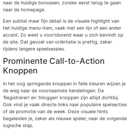
naar de huidige bonussen, zonder eerst terug te gaan
naar de homepage.
Een subtiel maar fijn detail is de visuele highlight van
het huidige menu-item, vaak met een lijn of een ander
accent. Zo weet u voortdurend waar u zich bevindt op
de site. Dat gevoel van oriëntatie is prettig, zeker
tijdens langere speelsessies.
Prominente Call-to-Action
Knoppen
In het oog springende knoppen in felle kleuren wijzen je
de weg naar de voornaamste handelingen. De
‘Registreren’ en ‘Inloggen’ knoppen zijn altijd dichtbij.
Ook vind je vaak directe links naar populaire spelsecties
of de promotie van de week. Deze visuele hints
begeleiden je, zeker als nieuwe speler, naar de volgende
logische stap.