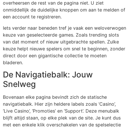
overheersen de rest van de pagina niet. U ziet
onmiddellijk de duidelijke knoppen om aan te melden of
een account te registreren.
Iets verder naar beneden tref je vaak een weloverwogen
keuze van geselecteerde games. Zoals trending slots
van dat moment of nieuw uitgebrachte spellen. Zulke
keuze helpt nieuwe spelers om snel te beginnen, zonder
direct door een gigantische collectie te moeten
bladeren.
De Navigatiebalk: Jouw
Snelweg
Bovenaan elke pagina bevindt zich de statische
navigatiebalk. Hier zijn heldere labels zoals ‘Casino’,
‘Live Casino’, ‘Promoties’ en ‘Support’. Deze menubalk
blijft altijd staan, op elke plek van de site. Je kunt dus
met een enkele klik overschakelen van de spelselectie