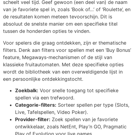
scheelt veel tijd. Geef gewoon (een deel van) de naam
van je favoriete spel in, zoals ‘Book of…’ of ‘Roulette’, en
de resultaten komen meteen tevoorschijn. Dit is
absoluut de snelste manier om een specifieke titel
tussen de honderden opties te vinden.
Voor spelers die graag ontdekken, zijn er thematische
filters. Denk aan filters voor spellen met een ‘Buy Bonus’
feature, Megaways-mechanismen of de stijl van
klassieke fruitautomaten. Met deze specifieke opties
wordt de bibliotheek van een overweldigende lijst in
een persoonlijke ontdekkingstocht.
Zoekbalk:
Voor snelle toegang tot specifieke
spellen via een trefwoord.
Categorie-filters:
Sorteer spellen per type (Slots,
Live, Tafelspellen, Video Poker).
Provider-filter:
Zoek spellen van je favoriete
ontwikkelaar, zoals NetEnt, Play’n GO, Pragmatic
Play of Evolution voor live games.