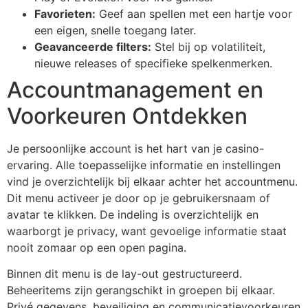
Favorieten:
Geef aan spellen met een hartje voor
een eigen, snelle toegang later.
Geavanceerde filters:
Stel bij op volatiliteit,
nieuwe releases of specifieke spelkenmerken.
Accountmanagement en
Voorkeuren Ontdekken
Je persoonlijke account is het hart van je casino-
ervaring. Alle toepasselijke informatie en instellingen
vind je overzichtelijk bij elkaar achter het accountmenu.
Dit menu activeer je door op je gebruikersnaam of
avatar te klikken. De indeling is overzichtelijk en
waarborgt je privacy, want gevoelige informatie staat
nooit zomaar op een open pagina.
Binnen dit menu is de lay-out gestructureerd.
Beheeritems zijn gerangschikt in groepen bij elkaar.
Privé gegevens, beveiliging en communicatievoorkeuren