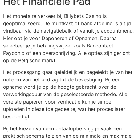
Het Financiële Pad
Het monetaire verkeer bij Billybets Casino is
geoptimaliseerd. De muntkast of bank afdeling is altijd
vindbaar via de navigatiebalk of vanuit je accountmenu.
Hier opt je voor Deponeren of Opnamen. Daarna
selecteer je je betalingswijze, zoals Bancontact,
Payconiq of een overschrijving. Alle opties zijn gericht
op de Belgische markt.
Het procesgang gaat geleidelijk en begeleidt je van het
noteren van het bedrag tot de bevestiging. Bij een
opname word je op de hoogte gebracht over de
verwerkingsduur van de geselecteerde methode. Alle
vereiste papieren voor verificatie kun je simpel
uploaden in diezelfde gedeelte, wat het proces later
bespoedigt.
Bij het kiezen van een betaaloptie krijg je vaak een
praktisch schema te zien van de minimale en maximale