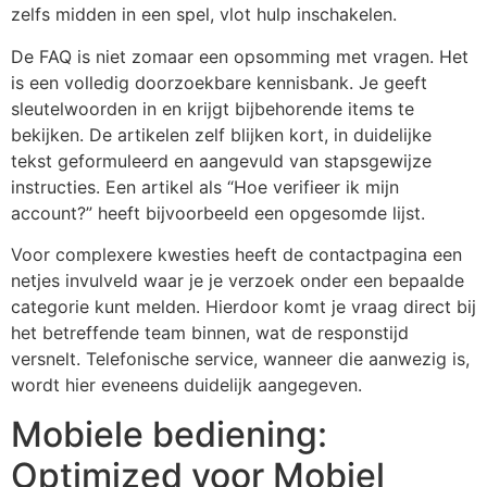
zelfs midden in een spel, vlot hulp inschakelen.
De FAQ is niet zomaar een opsomming met vragen. Het
is een volledig doorzoekbare kennisbank. Je geeft
sleutelwoorden in en krijgt bijbehorende items te
bekijken. De artikelen zelf blijken kort, in duidelijke
tekst geformuleerd en aangevuld van stapsgewijze
instructies. Een artikel als “Hoe verifieer ik mijn
account?” heeft bijvoorbeeld een opgesomde lijst.
Voor complexere kwesties heeft de contactpagina een
netjes invulveld waar je je verzoek onder een bepaalde
categorie kunt melden. Hierdoor komt je vraag direct bij
het betreffende team binnen, wat de responstijd
versnelt. Telefonische service, wanneer die aanwezig is,
wordt hier eveneens duidelijk aangegeven.
Mobiele bediening:
Optimized voor Mobiel