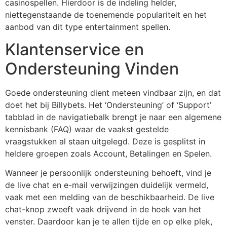
casinospellen. Hierdoor is de indeling helder,
niettegenstaande de toenemende populariteit en het
aanbod van dit type entertainment spellen.
Klantenservice en
Ondersteuning Vinden
Goede ondersteuning dient meteen vindbaar zijn, en dat
doet het bij Billybets. Het ‘Ondersteuning’ of ‘Support’
tabblad in de navigatiebalk brengt je naar een algemene
kennisbank (FAQ) waar de vaakst gestelde
vraagstukken al staan uitgelegd. Deze is gesplitst in
heldere groepen zoals Account, Betalingen en Spelen.
Wanneer je persoonlijk ondersteuning behoeft, vind je
de live chat en e-mail verwijzingen duidelijk vermeld,
vaak met een melding van de beschikbaarheid. De live
chat-knop zweeft vaak drijvend in de hoek van het
venster. Daardoor kan je te allen tijde en op elke plek,