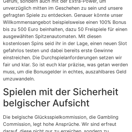
Gefühl, sondern auch mit der Extra-Power, um
unverzüglich mitten im Geschehen zu sein und unsere
gefragten Spiele zu entdecken. Genauer könnte unser
Willkommensangebot beispielsweise einen 100% Bonus
bis zu 500 Euro beinhalten, dazu 50 Freispiele für einen
ausgewählten Spitzenautomaten. Mit diesen
kostenlosen Spins seid ihr in der Lage, einen neuen Slot
gefahrlos testen und dabei bereits erste Gewinne
einstreichen. Die Durchspielanforderungen setzen wir
fair und klar. So ist euch klar präzise, was getan werden
muss, um die Bonusgelder in echtes, auszahlbares Geld
umzuwandeln.
Spielen mit der Sicherheit
belgischer Aufsicht
Die belgische Glücksspielkommission, die Gambling
Commission, legt hohe Ansprüche. Wir sind erfreut
darauf, diese nicht nur zu erreichen, sondern zu