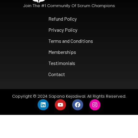
Join The #1 Community Of Scrum Champions
Refund Policy
Privacy Policy
Terms and Conditions
Memberships
Testimonials
Contact
Copyright © 2024 Sapana Kejadiwal. All Rights Reserved.