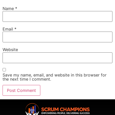
Name
*
Email
*
Website
Save my name, email, and website in this browser for
the next time I comment.