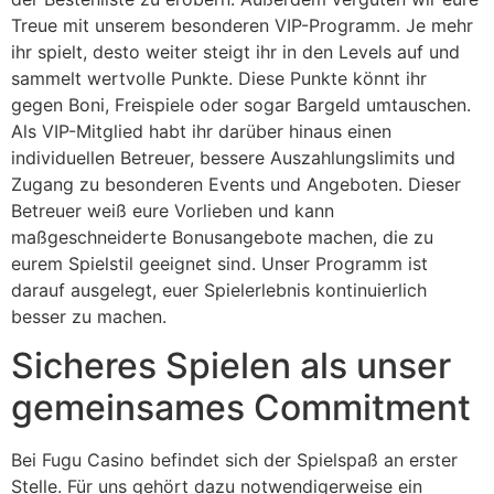
Treue mit unserem besonderen VIP-Programm. Je mehr
ihr spielt, desto weiter steigt ihr in den Levels auf und
sammelt wertvolle Punkte. Diese Punkte könnt ihr
gegen Boni, Freispiele oder sogar Bargeld umtauschen.
Als VIP-Mitglied habt ihr darüber hinaus einen
individuellen Betreuer, bessere Auszahlungslimits und
Zugang zu besonderen Events und Angeboten. Dieser
Betreuer weiß eure Vorlieben und kann
maßgeschneiderte Bonusangebote machen, die zu
eurem Spielstil geeignet sind. Unser Programm ist
darauf ausgelegt, euer Spielerlebnis kontinuierlich
besser zu machen.
Sicheres Spielen als unser
gemeinsames Commitment
Bei Fugu Casino befindet sich der Spielspaß an erster
Stelle. Für uns gehört dazu notwendigerweise ein