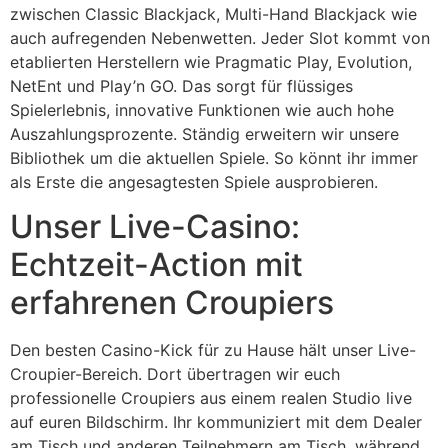
zwischen Classic Blackjack, Multi-Hand Blackjack wie
auch aufregenden Nebenwetten. Jeder Slot kommt von
etablierten Herstellern wie Pragmatic Play, Evolution,
NetEnt und Play’n GO. Das sorgt für flüssiges
Spielerlebnis, innovative Funktionen wie auch hohe
Auszahlungsprozente. Ständig erweitern wir unsere
Bibliothek um die aktuellen Spiele. So könnt ihr immer
als Erste die angesagtesten Spiele ausprobieren.
Unser Live-Casino:
Echtzeit-Action mit
erfahrenen Croupiers
Den besten Casino-Kick für zu Hause hält unser Live-
Croupier-Bereich. Dort übertragen wir euch
professionelle Croupiers aus einem realen Studio live
auf euren Bildschirm. Ihr kommuniziert mit dem Dealer
am Tisch und anderen Teilnehmern am Tisch, während