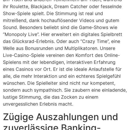
ihr Roulette, Blackjack, Dream Catcher oder fesselnde
Show-Spiele spielt. Die Stimmung ist real und
mitreißend, dank hochauflösender Videos und gutem
Sound. Besonders beliebt sind die Game-Shows wie
“Monopoly Live”. Hier erweitert ein digitales Spielbrett
das Glücksrad-Erlebnis. Oder auch “Crazy Time”, eine
Welle aus Bonusrunden und Multiplikatoren. Unsere
Live-Casino-Spiele vereinen den Komfort des Online-
Spielens mit der lebendigen, interaktiven Erfahrung
eines Casinos vor Ort. Er ist die ideale Anlaufstelle für
alle, die mehr Interaktion und ein echteres Spielgefühl
wünschen. Die Spielleiter sind nicht nur kompetent,
sondern auch sympathisch. Sie zaubern eine einladende,
lustige Stimmung, die das Zocken zu einem
unvergesslichen Erlebnis macht.
Zügige Auszahlungen und
zuverlässige Banking-