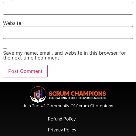
Website
Save my name, email, and website in this browser for
the next time I comment.
Join The #1 Community Of Scrum Champions
Refund Policy
Privacy Policy