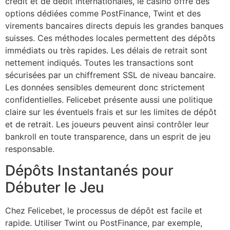
crédit et de débit internationales, le casino offre des
options dédiées comme PostFinance, Twint et des
virements bancaires directs depuis les grandes banques
suisses. Ces méthodes locales permettent des dépôts
immédiats ou très rapides. Les délais de retrait sont
nettement indiqués. Toutes les transactions sont
sécurisées par un chiffrement SSL de niveau bancaire.
Les données sensibles demeurent donc strictement
confidentielles. Felicebet présente aussi une politique
claire sur les éventuels frais et sur les limites de dépôt
et de retrait. Les joueurs peuvent ainsi contrôler leur
bankroll en toute transparence, dans un esprit de jeu
responsable.
Dépôts Instantanés pour
Débuter le Jeu
Chez Felicebet, le processus de dépôt est facile et
rapide. Utiliser Twint ou PostFinance, par exemple,