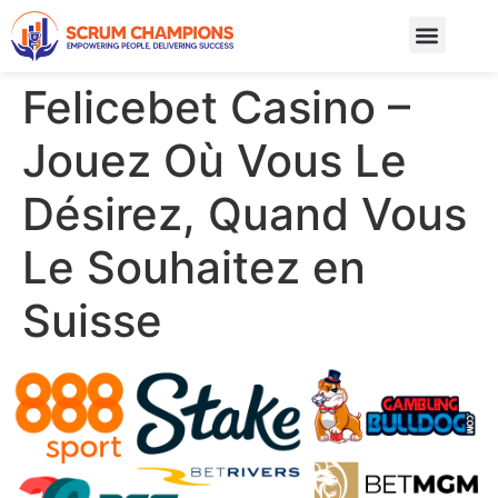
Felicebet Casino –
Jouez Où Vous Le
Désirez, Quand Vous
Le Souhaitez en
Suisse