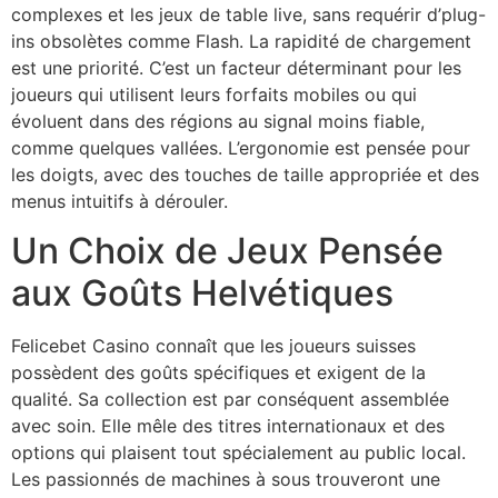
complexes et les jeux de table live, sans requérir d’plug-
ins obsolètes comme Flash. La rapidité de chargement
est une priorité. C’est un facteur déterminant pour les
joueurs qui utilisent leurs forfaits mobiles ou qui
évoluent dans des régions au signal moins fiable,
comme quelques vallées. L’ergonomie est pensée pour
les doigts, avec des touches de taille appropriée et des
menus intuitifs à dérouler.
Un Choix de Jeux Pensée
aux Goûts Helvétiques
Felicebet Casino connaît que les joueurs suisses
possèdent des goûts spécifiques et exigent de la
qualité. Sa collection est par conséquent assemblée
avec soin. Elle mêle des titres internationaux et des
options qui plaisent tout spécialement au public local.
Les passionnés de machines à sous trouveront une