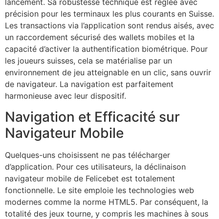
lancement. Sa robustesse technique est réglée avec
précision pour les terminaux les plus courants en Suisse.
Les transactions via l’application sont rendus aisés, avec
un raccordement sécurisé des wallets mobiles et la
capacité d’activer la authentification biométrique. Pour
les joueurs suisses, cela se matérialise par un
environnement de jeu atteignable en un clic, sans ouvrir
de navigateur. La navigation est parfaitement
harmonieuse avec leur dispositif.
Navigation et Efficacité sur
Navigateur Mobile
Quelques-uns choisissent ne pas télécharger
d’application. Pour ces utilisateurs, la déclinaison
navigateur mobile de Felicebet est totalement
fonctionnelle. Le site emploie les technologies web
modernes comme la norme HTML5. Par conséquent, la
totalité des jeux tourne, y compris les machines à sous