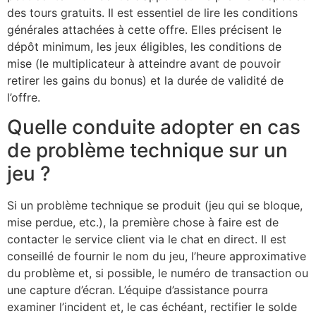
des tours gratuits. Il est essentiel de lire les conditions
générales attachées à cette offre. Elles précisent le
dépôt minimum, les jeux éligibles, les conditions de
mise (le multiplicateur à atteindre avant de pouvoir
retirer les gains du bonus) et la durée de validité de
l’offre.
Quelle conduite adopter en cas
de problème technique sur un
jeu ?
Si un problème technique se produit (jeu qui se bloque,
mise perdue, etc.), la première chose à faire est de
contacter le service client via le chat en direct. Il est
conseillé de fournir le nom du jeu, l’heure approximative
du problème et, si possible, le numéro de transaction ou
une capture d’écran. L’équipe d’assistance pourra
examiner l’incident et, le cas échéant, rectifier le solde