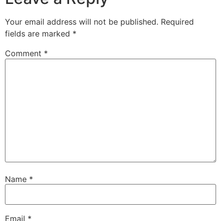
Your email address will not be published.
Required
fields are marked
*
Comment
*
Name
*
Email
*