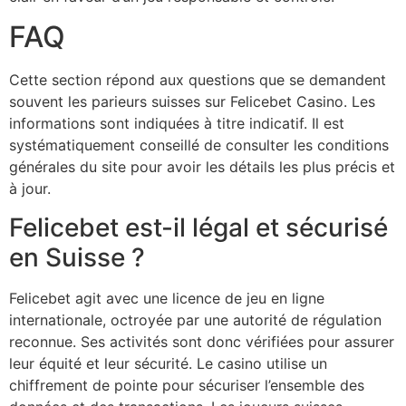
FAQ
Cette section répond aux questions que se demandent
souvent les parieurs suisses sur Felicebet Casino. Les
informations sont indiquées à titre indicatif. Il est
systématiquement conseillé de consulter les conditions
générales du site pour avoir les détails les plus précis et
à jour.
Felicebet est-il légal et sécurisé
en Suisse ?
Felicebet agit avec une licence de jeu en ligne
internationale, octroyée par une autorité de régulation
reconnue. Ses activités sont donc vérifiées pour assurer
leur équité et leur sécurité. Le casino utilise un
chiffrement de pointe pour sécuriser l’ensemble des