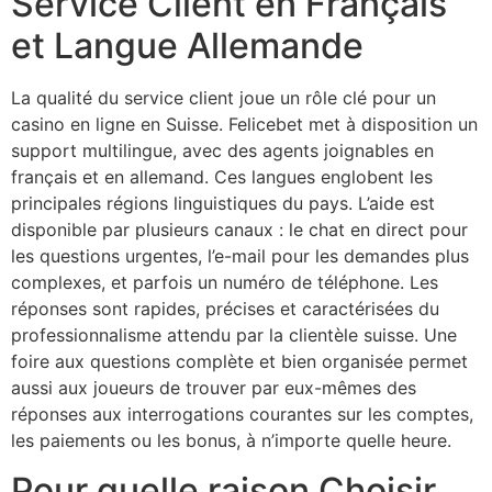
Service Client en Français
et Langue Allemande
La qualité du service client joue un rôle clé pour un
casino en ligne en Suisse. Felicebet met à disposition un
support multilingue, avec des agents joignables en
français et en allemand. Ces langues englobent les
principales régions linguistiques du pays. L’aide est
disponible par plusieurs canaux : le chat en direct pour
les questions urgentes, l’e-mail pour les demandes plus
complexes, et parfois un numéro de téléphone. Les
réponses sont rapides, précises et caractérisées du
professionnalisme attendu par la clientèle suisse. Une
foire aux questions complète et bien organisée permet
aussi aux joueurs de trouver par eux-mêmes des
réponses aux interrogations courantes sur les comptes,
les paiements ou les bonus, à n’importe quelle heure.
Pour quelle raison Choisir