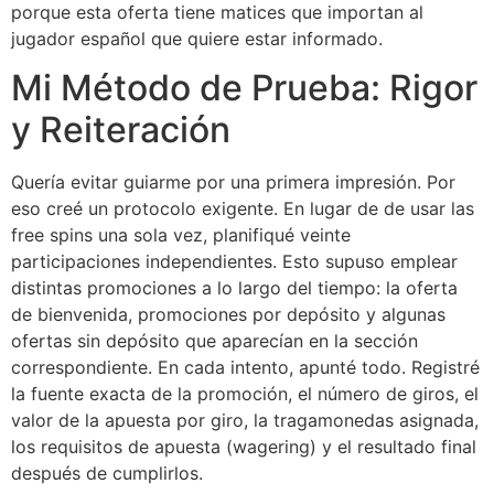
porque esta oferta tiene matices que importan al
jugador español que quiere estar informado.
Mi Método de Prueba: Rigor
y Reiteración
Quería evitar guiarme por una primera impresión. Por
eso creé un protocolo exigente. En lugar de de usar las
free spins una sola vez, planifiqué veinte
participaciones independientes. Esto supuso emplear
distintas promociones a lo largo del tiempo: la oferta
de bienvenida, promociones por depósito y algunas
ofertas sin depósito que aparecían en la sección
correspondiente. En cada intento, apunté todo. Registré
la fuente exacta de la promoción, el número de giros, el
valor de la apuesta por giro, la tragamonedas asignada,
los requisitos de apuesta (wagering) y el resultado final
después de cumplirlos.