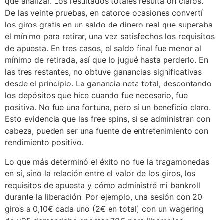
que analizar. Los resultados totales resultaron claros.
De las veinte pruebas, en catorce ocasiones convertí
los giros gratis en un saldo de dinero real que superaba
el mínimo para retirar, una vez satisfechos los requisitos
de apuesta. En tres casos, el saldo final fue menor al
mínimo de retirada, así que lo jugué hasta perderlo. En
las tres restantes, no obtuve ganancias significativas
desde el principio. La ganancia neta total, descontando
los depósitos que hice cuando fue necesario, fue
positiva. No fue una fortuna, pero sí un beneficio claro.
Esto evidencia que las free spins, si se administran con
cabeza, pueden ser una fuente de entretenimiento con
rendimiento positivo.
Lo que más determinó el éxito no fue la tragamonedas
en sí, sino la relación entre el valor de los giros, los
requisitos de apuesta y cómo administré mi bankroll
durante la liberación. Por ejemplo, una sesión con 20
giros a 0,10€ cada uno (2€ en total) con un wagering