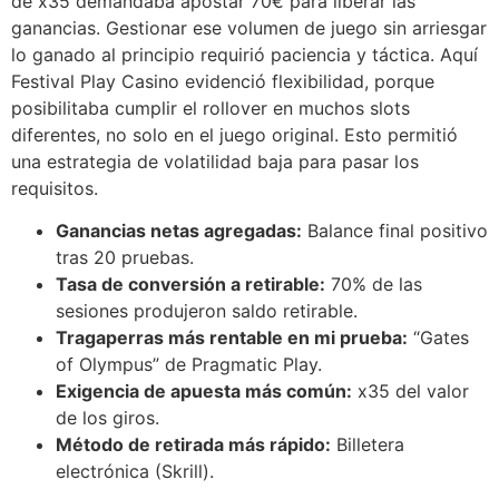
de x35 demandaba apostar 70€ para liberar las
ganancias. Gestionar ese volumen de juego sin arriesgar
lo ganado al principio requirió paciencia y táctica. Aquí
Festival Play Casino evidenció flexibilidad, porque
posibilitaba cumplir el rollover en muchos slots
diferentes, no solo en el juego original. Esto permitió
una estrategia de volatilidad baja para pasar los
requisitos.
Ganancias netas agregadas:
Balance final positivo
tras 20 pruebas.
Tasa de conversión a retirable:
70% de las
sesiones produjeron saldo retirable.
Tragaperras más rentable en mi prueba:
“Gates
of Olympus” de Pragmatic Play.
Exigencia de apuesta más común:
x35 del valor
de los giros.
Método de retirada más rápido:
Billetera
electrónica (Skrill).