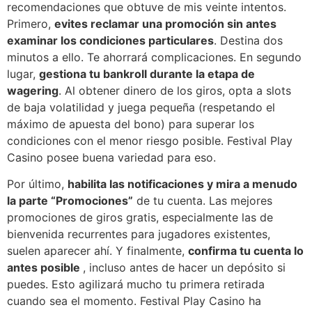
recomendaciones que obtuve de mis veinte intentos.
Primero,
evites reclamar una promoción sin antes
examinar los condiciones particulares
. Destina dos
minutos a ello. Te ahorrará complicaciones. En segundo
lugar,
gestiona tu bankroll durante la etapa de
wagering
. Al obtener dinero de los giros, opta a slots
de baja volatilidad y juega pequeña (respetando el
máximo de apuesta del bono) para superar los
condiciones con el menor riesgo posible. Festival Play
Casino posee buena variedad para eso.
Por último,
habilita las notificaciones y mira a menudo
la parte “Promociones”
de tu cuenta. Las mejores
promociones de giros gratis, especialmente las de
bienvenida recurrentes para jugadores existentes,
suelen aparecer ahí. Y finalmente,
confirma tu cuenta lo
antes posible
, incluso antes de hacer un depósito si
puedes. Esto agilizará mucho tu primera retirada
cuando sea el momento. Festival Play Casino ha