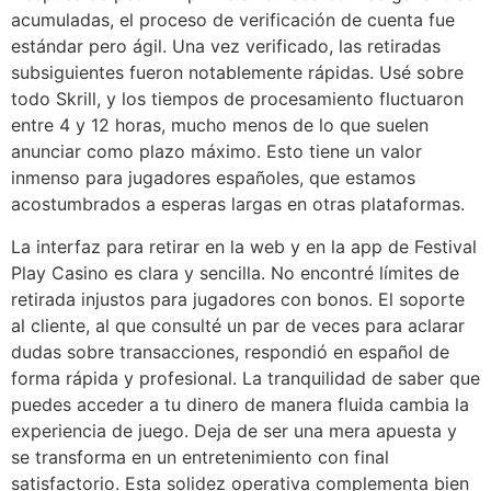
acumuladas, el proceso de verificación de cuenta fue
estándar pero ágil. Una vez verificado, las retiradas
subsiguientes fueron notablemente rápidas. Usé sobre
todo Skrill, y los tiempos de procesamiento fluctuaron
entre 4 y 12 horas, mucho menos de lo que suelen
anunciar como plazo máximo. Esto tiene un valor
inmenso para jugadores españoles, que estamos
acostumbrados a esperas largas en otras plataformas.
La interfaz para retirar en la web y en la app de Festival
Play Casino es clara y sencilla. No encontré límites de
retirada injustos para jugadores con bonos. El soporte
al cliente, al que consulté un par de veces para aclarar
dudas sobre transacciones, respondió en español de
forma rápida y profesional. La tranquilidad de saber que
puedes acceder a tu dinero de manera fluida cambia la
experiencia de juego. Deja de ser una mera apuesta y
se transforma en un entretenimiento con final
satisfactorio. Esta solidez operativa complementa bien