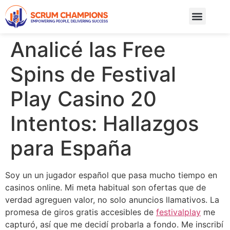
Analicé las Free
Spins de Festival
Play Casino 20
Intentos: Hallazgos
para España
Soy un un jugador español que pasa mucho tiempo en
casinos online. Mi meta habitual son ofertas que de
verdad agreguen valor, no solo anuncios llamativos. La
promesa de giros gratis accesibles de
festivalplay
me
capturó, así que me decidí probarla a fondo. Me inscribí