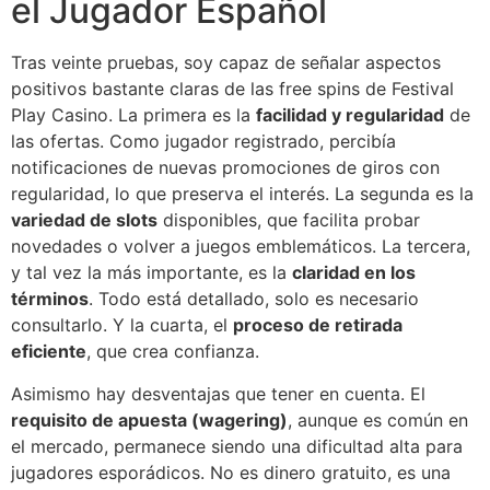
el Jugador Español
Tras veinte pruebas, soy capaz de señalar aspectos
positivos bastante claras de las free spins de Festival
Play Casino. La primera es la
facilidad y regularidad
de
las ofertas. Como jugador registrado, percibía
notificaciones de nuevas promociones de giros con
regularidad, lo que preserva el interés. La segunda es la
variedad de slots
disponibles, que facilita probar
novedades o volver a juegos emblemáticos. La tercera,
y tal vez la más importante, es la
claridad en los
términos
. Todo está detallado, solo es necesario
consultarlo. Y la cuarta, el
proceso de retirada
eficiente
, que crea confianza.
Asimismo hay desventajas que tener en cuenta. El
requisito de apuesta (wagering)
, aunque es común en
el mercado, permanece siendo una dificultad alta para
jugadores esporádicos. No es dinero gratuito, es una