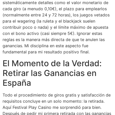
sistemáticamente detalles como el valor monetario de
cada giro (a menudo 0,10€), el plazo para emplearlos
(normalmente entre 24 y 72 horas), los juegos vetados
para el wagering (la ruleta y el blackjack suelen
contribuir poco o nada) y el límite máximo de apuesta
con el bono activo (casi siempre 5€). Ignorar estas
reglas es la manera más directa de que te anulen las
ganancias. Mi disciplina en este aspecto fue
fundamental para mi resultado positivo final.
El Momento de la Verdad:
Retirar las Ganancias en
España
Todo el procedimiento de giros gratis y satisfacción de
requisitos concluye en un solo momento: la retirada.
Aquí Festival Play Casino me sorprendió para bien.
Después de pedir mi primera retirada con las ganancias