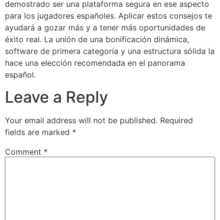
demostrado ser una plataforma segura en ese aspecto
para los jugadores españoles. Aplicar estos consejos te
ayudará a gozar más y a tener más oportunidades de
éxito real. La unión de una bonificación dinámica,
software de primera categoría y una estructura sólida la
hace una elección recomendada en el panorama
español.
Leave a Reply
Your email address will not be published.
Required
fields are marked
*
Comment
*