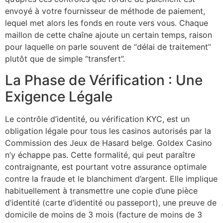
envoyé à votre fournisseur de méthode de paiement,
lequel met alors les fonds en route vers vous. Chaque
maillon de cette chaîne ajoute un certain temps, raison
pour laquelle on parle souvent de “délai de traitement”
plutôt que de simple “transfert”.
La Phase de Vérification : Une
Exigence Légale
Le contrôle d’identité, ou vérification KYC, est un
obligation légale pour tous les casinos autorisés par la
Commission des Jeux de Hasard belge. Goldex Casino
n’y échappe pas. Cette formalité, qui peut paraître
contraignante, est pourtant votre assurance optimale
contre la fraude et le blanchiment d’argent. Elle implique
habituellement à transmettre une copie d’une pièce
d’identité (carte d’identité ou passeport), une preuve de
domicile de moins de 3 mois (facture de moins de 3