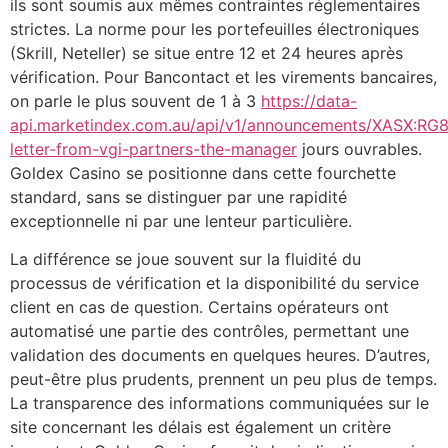
ils sont soumis aux mêmes contraintes réglementaires
strictes. La norme pour les portefeuilles électroniques
(Skrill, Neteller) se situe entre 12 et 24 heures après
vérification. Pour Bancontact et les virements bancaires,
on parle le plus souvent de 1 à 3
https://data-
api.marketindex.com.au/api/v1/announcements/XASX:RG8:
letter-from-vgi-partners-the-manager
jours ouvrables.
Goldex Casino se positionne dans cette fourchette
standard, sans se distinguer par une rapidité
exceptionnelle ni par une lenteur particulière.
La différence se joue souvent sur la fluidité du
processus de vérification et la disponibilité du service
client en cas de question. Certains opérateurs ont
automatisé une partie des contrôles, permettant une
validation des documents en quelques heures. D’autres,
peut-être plus prudents, prennent un peu plus de temps.
La transparence des informations communiquées sur le
site concernant les délais est également un critère