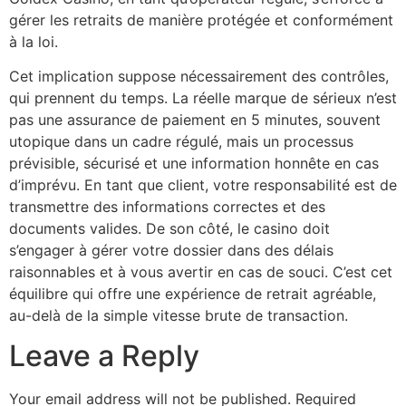
gérer les retraits de manière protégée et conformément
à la loi.
Cet implication suppose nécessairement des contrôles,
qui prennent du temps. La réelle marque de sérieux n’est
pas une assurance de paiement en 5 minutes, souvent
utopique dans un cadre régulé, mais un processus
prévisible, sécurisé et une information honnête en cas
d’imprévu. En tant que client, votre responsabilité est de
transmettre des informations correctes et des
documents valides. De son côté, le casino doit
s’engager à gérer votre dossier dans des délais
raisonnables et à vous avertir en cas de souci. C’est cet
équilibre qui offre une expérience de retrait agréable,
au-delà de la simple vitesse brute de transaction.
Leave a Reply
Your email address will not be published.
Required