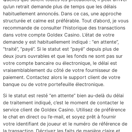
qu’un retrait demande plus de temps que les délais
habituellement annoncés. Dans ce cas, une approche
structurée et calme est préférable. Tout d’abord, je vous
recommande de consulter l’historique des transactions
dans votre compte Goldex Casino. L’état de votre
demande y est habituellement indiqué : “en attente”,
“traité”, “payé”. Si le statut est “payé” depuis plus de
deux jours ouvrables et que les fonds ne sont pas sur
votre compte bancaire ou électronique, le délai est
vraisemblablement du côté de votre fournisseur de
paiement. Contactez alors le support client de votre
banque ou de votre portefeuille électronique.
Si le statut est resté “en attente” bien au-delà du délai
de traitement indiqué, c’est le moment de contacter le
service client de Goldex Casino. Utilisez de préférence
le chat en direct ou l’e-mail, et soyez prêt à fournir
votre identifiant de joueur et le numéro de référence de
la transaction. Décrivez les faits de manière claire et