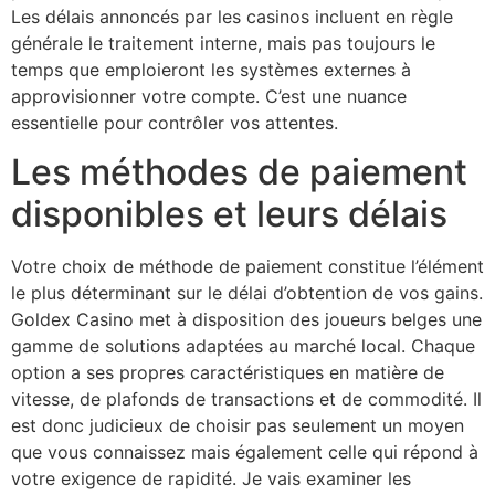
Les délais annoncés par les casinos incluent en règle
générale le traitement interne, mais pas toujours le
temps que emploieront les systèmes externes à
approvisionner votre compte. C’est une nuance
essentielle pour contrôler vos attentes.
Les méthodes de paiement
disponibles et leurs délais
Votre choix de méthode de paiement constitue l’élément
le plus déterminant sur le délai d’obtention de vos gains.
Goldex Casino met à disposition des joueurs belges une
gamme de solutions adaptées au marché local. Chaque
option a ses propres caractéristiques en matière de
vitesse, de plafonds de transactions et de commodité. Il
est donc judicieux de choisir pas seulement un moyen
que vous connaissez mais également celle qui répond à
votre exigence de rapidité. Je vais examiner les