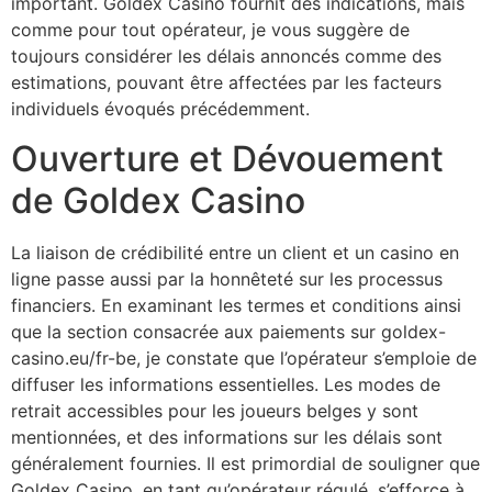
important. Goldex Casino fournit des indications, mais
comme pour tout opérateur, je vous suggère de
toujours considérer les délais annoncés comme des
estimations, pouvant être affectées par les facteurs
individuels évoqués précédemment.
Ouverture et Dévouement
de Goldex Casino
La liaison de crédibilité entre un client et un casino en
ligne passe aussi par la honnêteté sur les processus
financiers. En examinant les termes et conditions ainsi
que la section consacrée aux paiements sur goldex-
casino.eu/fr-be, je constate que l’opérateur s’emploie de
diffuser les informations essentielles. Les modes de
retrait accessibles pour les joueurs belges y sont
mentionnées, et des informations sur les délais sont
généralement fournies. Il est primordial de souligner que
Goldex Casino, en tant qu’opérateur régulé, s’efforce à