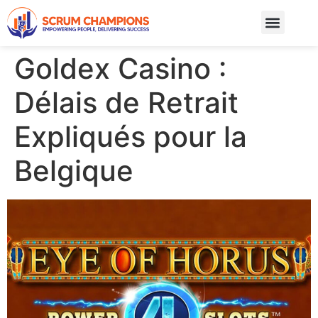
Goldex Casino :
Délais de Retrait
Expliqués pour la
Belgique