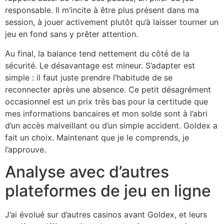
responsable. Il m’incite à être plus présent dans ma
session, à jouer activement plutôt qu’à laisser tourner un
jeu en fond sans y prêter attention.
Au final, la balance tend nettement du côté de la
sécurité. Le désavantage est mineur. S’adapter est
simple : il faut juste prendre l’habitude de se
reconnecter après une absence. Ce petit désagrément
occasionnel est un prix très bas pour la certitude que
mes informations bancaires et mon solde sont à l’abri
d’un accès malveillant ou d’un simple accident. Goldex a
fait un choix. Maintenant que je le comprends, je
l’approuve.
Analyse avec d’autres
plateformes de jeu en ligne
J’ai évolué sur d’autres casinos avant Goldex, et leurs