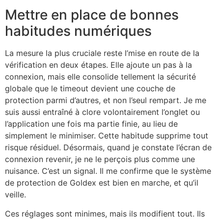
Mettre en place de bonnes
habitudes numériques
La mesure la plus cruciale reste l’mise en route de la
vérification en deux étapes. Elle ajoute un pas à la
connexion, mais elle consolide tellement la sécurité
globale que le timeout devient une couche de
protection parmi d’autres, et non l’seul rempart. Je me
suis aussi entraîné à clore volontairement l’onglet ou
l’application une fois ma partie finie, au lieu de
simplement le minimiser. Cette habitude supprime tout
risque résiduel. Désormais, quand je constate l’écran de
connexion revenir, je ne le perçois plus comme une
nuisance. C’est un signal. Il me confirme que le système
de protection de Goldex est bien en marche, et qu’il
veille.
Ces réglages sont minimes, mais ils modifient tout. Ils