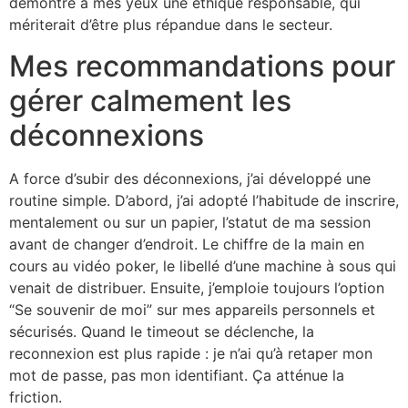
démontre à mes yeux une éthique responsable, qui
mériterait d’être plus répandue dans le secteur.
Mes recommandations pour
gérer calmement les
déconnexions
A force d’subir des déconnexions, j’ai développé une
routine simple. D’abord, j’ai adopté l’habitude de inscrire,
mentalement ou sur un papier, l’statut de ma session
avant de changer d’endroit. Le chiffre de la main en
cours au vidéo poker, le libellé d’une machine à sous qui
venait de distribuer. Ensuite, j’emploie toujours l’option
“Se souvenir de moi” sur mes appareils personnels et
sécurisés. Quand le timeout se déclenche, la
reconnexion est plus rapide : je n’ai qu’à retaper mon
mot de passe, pas mon identifiant. Ça atténue la
friction.