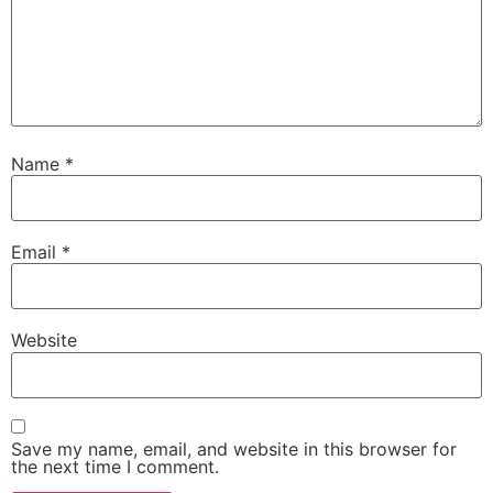
Name
*
Email
*
Website
Save my name, email, and website in this browser for
the next time I comment.