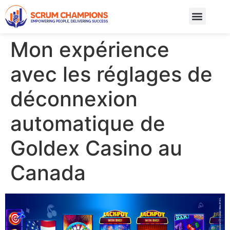
Mon expérience
avec les réglages de
déconnexion
automatique de
Goldex Casino au
Canada