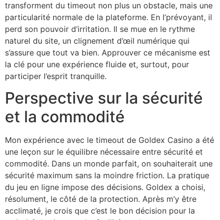
transforment du timeout non plus un obstacle, mais une
particularité normale de la plateforme. En l’prévoyant, il
perd son pouvoir d’irritation. Il se mue en le rythme
naturel du site, un clignement d’œil numérique qui
s’assure que tout va bien. Approuver ce mécanisme est
la clé pour une expérience fluide et, surtout, pour
participer l’esprit tranquille.
Perspective sur la sécurité
et la commodité
Mon expérience avec le timeout de Goldex Casino a été
une leçon sur le équilibre nécessaire entre sécurité et
commodité. Dans un monde parfait, on souhaiterait une
sécurité maximum sans la moindre friction. La pratique
du jeu en ligne impose des décisions. Goldex a choisi,
résolument, le côté de la protection. Après m’y être
acclimaté, je crois que c’est le bon décision pour la