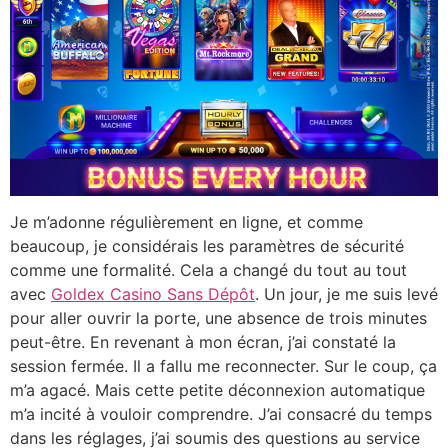
Je m’adonne régulièrement en ligne, et comme
beaucoup, je considérais les paramètres de sécurité
comme une formalité. Cela a changé du tout au tout
avec
Goldex Casino Sans Dépôt
. Un jour, je me suis levé
pour aller ouvrir la porte, une absence de trois minutes
peut-être. En revenant à mon écran, j’ai constaté la
session fermée. Il a fallu me reconnecter. Sur le coup, ça
m’a agacé. Mais cette petite déconnexion automatique
m’a incité à vouloir comprendre. J’ai consacré du temps
dans les réglages, j’ai soumis des questions au service