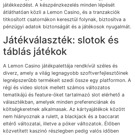
játékkezdést. A készpénzkezelés minden lépését
átláthatóan közli a Lemon Casino, és a tranzakciók
titkosított csatornákon keresztül folynak, biztosítva a
pénzügyi adatok biztonságát és a játékosok nyugalmát.
Játékválaszték: slotok és
táblás játékok
A Lemon Casino játékpalettája rendkívül széles és
diverz, amely a világ legnagyobb szoftverfejlesztőinek
legnépszerűbb termékeit szedi össze egy platformon. A
régi és video slotok mellett számos változatos
tematikájú és feature-öket tartalmazó slot elérhető a
választékban, amelyek minden preferenciának és
költségkeretnek alkalmasak. Az kártyajátékok között
nem hiányoznak a rulett, a blackjack és a baccarat
eltérő változatai, illetve a póker változatok. Élőben
közvetített kaszinó részlegben pedig valós időben