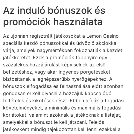
Az induló bónuszok és
promóciók használata
Az újonnan regisztrált játékosokat a Lemon Casino
speciális kezdő bónuszokkal és üdvözlő akciókkal
várja, amelyek nagymértékben fokozhatják a kezdeti
játékkeretet. Ezek a promóciók többnyire egy
százalékos hozzájárulást képviselnek az első
befizetéshez, vagy akár ingyenes pörgetéseket
biztosítanak a legnépszerűbb nyerőgépekhez. A
bónuszok elfogadása és felhasználása előtt azonban
gondosan el kell olvasni a hozzájuk kapcsolódó
feltételek és kikötések részt. Ebben leírják a fogadási
követelményeket, a minimális és maximális fogadási
korlátokat, valamint azoknak a játékoknak a listáját,
amelyekkel a bónuszt le kell játszani. Felelős
játékosként mindig tájékozottan kell lenni ezekkel a