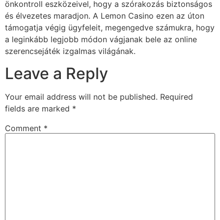
önkontroll eszközeivel, hogy a szórakozás biztonságos
és élvezetes maradjon. A Lemon Casino ezen az úton
támogatja végig ügyfeleit, megengedve számukra, hogy
a leginkább legjobb módon vágjanak bele az online
szerencsejáték izgalmas világának.
Leave a Reply
Your email address will not be published.
Required
fields are marked
*
Comment
*