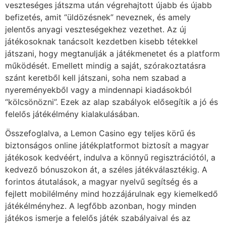
veszteséges játszma után végrehajtott újabb és újabb
befizetés, amit “üldözésnek” neveznek, és amely
jelentős anyagi veszteségekhez vezethet. Az új
játékosoknak tanácsolt kezdetben kisebb tétekkel
játszani, hogy megtanulják a játékmenetet és a platform
működését. Emellett mindig a saját, szórakoztatásra
szánt keretből kell játszani, soha nem szabad a
nyereményekből vagy a mindennapi kiadásokból
“kölcsönözni”. Ezek az alap szabályok elősegítik a jó és
felelős játékélmény kialakulásában.
Összefoglalva, a Lemon Casino egy teljes körű és
biztonságos online játékplatformot biztosít a magyar
játékosok kedvéért, indulva a könnyű regisztrációtól, a
kedvező bónuszokon át, a széles játékválasztékig. A
forintos átutalások, a magyar nyelvű segítség és a
fejlett mobilélmény mind hozzájárulnak egy kiemelkedő
játékélményhez. A legfőbb azonban, hogy minden
játékos ismerje a felelős játék szabályaival és az