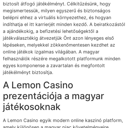
biztosít átfogó játékélményt. Célkitűzésünk, hogy
megismertessük, milyen egyszerű és biztonságos
belépni ehhez a virtuális környezethez, és hogyan
indíthatja el itt karrierjét minden kezdő. A beiratkozástól
a ajándékokig, a befizetési lehetőségektől a
játékválasztékig átvezetjük Önt azon lényeges első
lépéseken, melyekkel zökkenőmentesen kezdhet az
online játékok izgalmas világában. A magyar
felhasználók részére megalkotott platformunk minden
egyes komponense a zavartalan és megfontolt
játékélményt biztosítja.
A Lemon Casino
prezentációja a magyar
játékosoknak
A Lemon Casino egyik modern online kaszinó platform,
amely különösen a magyar piac követelményeire