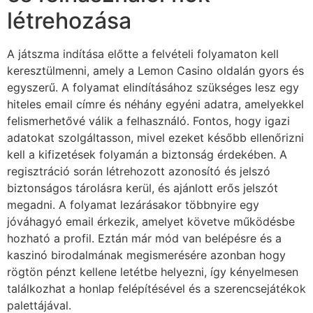
létrehozása
A játszma indítása előtte a felvételi folyamaton kell
keresztülmenni, amely a Lemon Casino oldalán gyors és
egyszerű. A folyamat elindításához szükséges lesz egy
hiteles email címre és néhány egyéni adatra, amelyekkel
felismerhetővé válik a felhasználó. Fontos, hogy igazi
adatokat szolgáltasson, mivel ezeket később ellenőrizni
kell a kifizetések folyamán a biztonság érdekében. A
regisztráció során létrehozott azonosító és jelszó
biztonságos tárolásra kerül, és ajánlott erős jelszót
megadni. A folyamat lezárásakor többnyire egy
jóváhagyó email érkezik, amelyet követve működésbe
hozható a profil. Eztán már mód van belépésre és a
kaszinó birodalmának megismerésére azonban hogy
rögtön pénzt kellene letétbe helyezni, így kényelmesen
találkozhat a honlap felépítésével és a szerencsejátékok
palettájával.