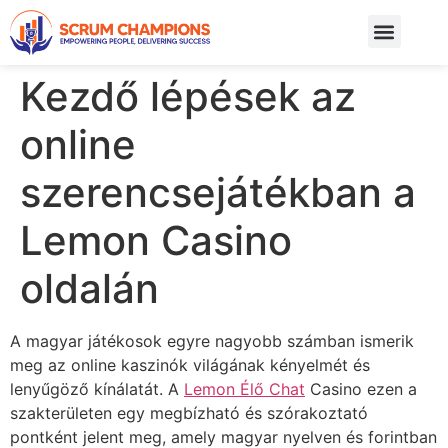
Kezdő lépések az
online
szerencsejátékban a
Lemon Casino
oldalán
A magyar játékosok egyre nagyobb számban ismerik
meg az online kaszinók világának kényelmét és
lenyűgöző kínálatát. A
Lemon Élő Chat
Casino ezen a
szakterületen egy megbízható és szórakoztató
pontként jelent meg, amely magyar nyelven és forintban