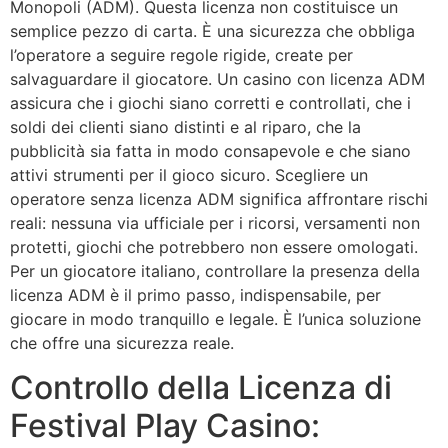
Monopoli (ADM). Questa licenza non costituisce un
semplice pezzo di carta. È una sicurezza che obbliga
l’operatore a seguire regole rigide, create per
salvaguardare il giocatore. Un casino con licenza ADM
assicura che i giochi siano corretti e controllati, che i
soldi dei clienti siano distinti e al riparo, che la
pubblicità sia fatta in modo consapevole e che siano
attivi strumenti per il gioco sicuro. Scegliere un
operatore senza licenza ADM significa affrontare rischi
reali: nessuna via ufficiale per i ricorsi, versamenti non
protetti, giochi che potrebbero non essere omologati.
Per un giocatore italiano, controllare la presenza della
licenza ADM è il primo passo, indispensabile, per
giocare in modo tranquillo e legale. È l’unica soluzione
che offre una sicurezza reale.
Controllo della Licenza di
Festival Play Casino: