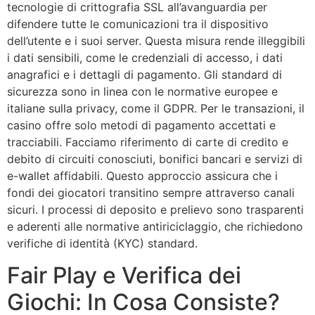
tecnologie di crittografia SSL all’avanguardia per
difendere tutte le comunicazioni tra il dispositivo
dell’utente e i suoi server. Questa misura rende illeggibili
i dati sensibili, come le credenziali di accesso, i dati
anagrafici e i dettagli di pagamento. Gli standard di
sicurezza sono in linea con le normative europee e
italiane sulla privacy, come il GDPR. Per le transazioni, il
casino offre solo metodi di pagamento accettati e
tracciabili. Facciamo riferimento di carte di credito e
debito di circuiti conosciuti, bonifici bancari e servizi di
e-wallet affidabili. Questo approccio assicura che i
fondi dei giocatori transitino sempre attraverso canali
sicuri. I processi di deposito e prelievo sono trasparenti
e aderenti alle normative antiriciclaggio, che richiedono
verifiche di identità (KYC) standard.
Fair Play e Verifica dei
Giochi: In Cosa Consiste?