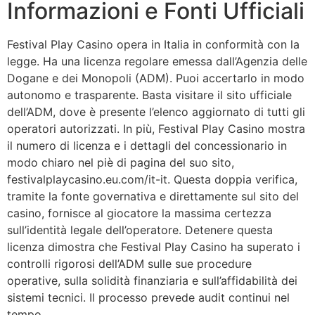
Informazioni e Fonti Ufficiali
Festival Play Casino opera in Italia in conformità con la
legge. Ha una licenza regolare emessa dall’Agenzia delle
Dogane e dei Monopoli (ADM). Puoi accertarlo in modo
autonomo e trasparente. Basta visitare il sito ufficiale
dell’ADM, dove è presente l’elenco aggiornato di tutti gli
operatori autorizzati. In più, Festival Play Casino mostra
il numero di licenza e i dettagli del concessionario in
modo chiaro nel piè di pagina del suo sito,
festivalplaycasino.eu.com/it-it. Questa doppia verifica,
tramite la fonte governativa e direttamente sul sito del
casino, fornisce al giocatore la massima certezza
sull’identità legale dell’operatore. Detenere questa
licenza dimostra che Festival Play Casino ha superato i
controlli rigorosi dell’ADM sulle sue procedure
operative, sulla solidità finanziaria e sull’affidabilità dei
sistemi tecnici. Il processo prevede audit continui nel
tempo.