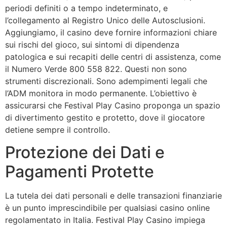
periodi definiti o a tempo indeterminato, e
l’collegamento al Registro Unico delle Autosclusioni.
Aggiungiamo, il casino deve fornire informazioni chiare
sui rischi del gioco, sui sintomi di dipendenza
patologica e sui recapiti delle centri di assistenza, come
il Numero Verde 800 558 822. Questi non sono
strumenti discrezionali. Sono adempimenti legali che
l’ADM monitora in modo permanente. L’obiettivo è
assicurarsi che Festival Play Casino proponga un spazio
di divertimento gestito e protetto, dove il giocatore
detiene sempre il controllo.
Protezione dei Dati e
Pagamenti Protette
La tutela dei dati personali e delle transazioni finanziarie
è un punto imprescindibile per qualsiasi casino online
regolamentato in Italia. Festival Play Casino impiega