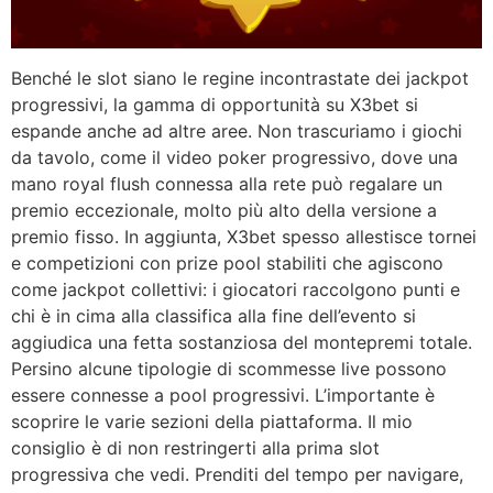
Benché le slot siano le regine incontrastate dei jackpot
progressivi, la gamma di opportunità su X3bet si
espande anche ad altre aree. Non trascuriamo i giochi
da tavolo, come il video poker progressivo, dove una
mano royal flush connessa alla rete può regalare un
premio eccezionale, molto più alto della versione a
premio fisso. In aggiunta, X3bet spesso allestisce tornei
e competizioni con prize pool stabiliti che agiscono
come jackpot collettivi: i giocatori raccolgono punti e
chi è in cima alla classifica alla fine dell’evento si
aggiudica una fetta sostanziosa del montepremi totale.
Persino alcune tipologie di scommesse live possono
essere connesse a pool progressivi. L’importante è
scoprire le varie sezioni della piattaforma. Il mio
consiglio è di non restringerti alla prima slot
progressiva che vedi. Prenditi del tempo per navigare,