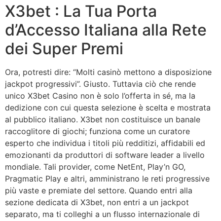
X3bet : La Tua Porta
d’Accesso Italiana alla Rete
dei Super Premi
Ora, potresti dire: “Molti casinò mettono a disposizione
jackpot progressivi”. Giusto. Tuttavia ciò che rende
unico X3bet Casino non è solo l’offerta in sé, ma la
dedizione con cui questa selezione è scelta e mostrata
al pubblico italiano. X3bet non costituisce un banale
raccoglitore di giochi; funziona come un curatore
esperto che individua i titoli più redditizi, affidabili ed
emozionanti da produttori di software leader a livello
mondiale. Tali provider, come NetEnt, Play’n GO,
Pragmatic Play e altri, amministrano le reti progressive
più vaste e premiate del settore. Quando entri alla
sezione dedicata di X3bet, non entri a un jackpot
separato, ma ti colleghi a un flusso internazionale di