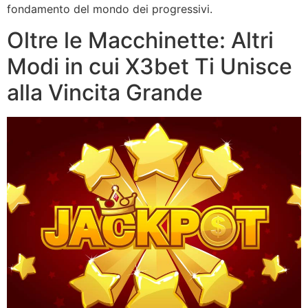
fondamento del mondo dei progressivi.
Oltre le Macchinette: Altri
Modi in cui X3bet Ti Unisce
alla Vincita Grande