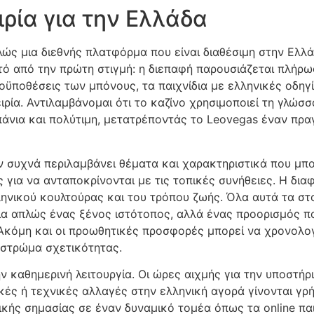
ρία για την Ελλάδα
ώς μια διεθνής πλατφόρμα που είναι διαθέσιμη στην Ελλά
πτό από την πρώτη στιγμή: η διεπαφή παρουσιάζεται πλήρ
προϋποθέσεις των μπόνους, τα παιχνίδια με ελληνικές οδηγ
ία. Αντιλαμβάνομαι ότι το καζίνο χρησιμοποιεί τη γλώσσα 
σπάνια και πολύτιμη, μετατρέποντάς το Leovegas έναν πρ
 συχνά περιλαμβάνει θέματα και χαρακτηριστικά που μπο
για να ανταποκρίνονται με τις τοπικές συνήθειες. Η διαφ
ηνικού κουλτούρας και του τρόπου ζωής. Όλα αυτά τα στ
 για απλώς ένας ξένος ιστότοπος, αλλά ένας προορισμός 
 Ακόμη και οι προωθητικές προσφορές μπορεί να χρονολογ
 στρώμα σχετικότητας.
ην καθημερινή λειτουργία. Οι ώρες αιχμής για την υποστ
κές ή τεχνικές αλλαγές στην ελληνική αγορά γίνονται γρή
κής σημασίας σε έναν δυναμικό τομέα όπως τα online παι