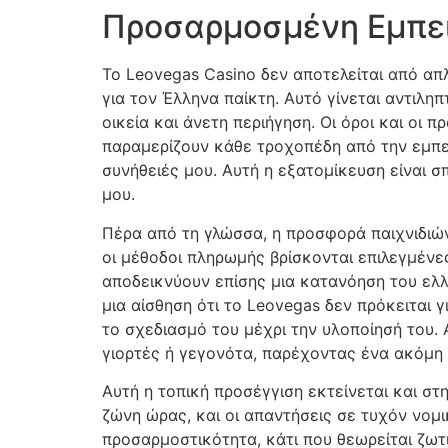
Προσαρμοσμένη Εμπει
Το Leovegas Casino δεν αποτελείται από απλ
για τον Έλληνα παίκτη. Αυτό γίνεται αντιλη
οικεία και άνετη περιήγηση. Οι όροι και οι 
παραμερίζουν κάθε τροχοπέδη από την εμπειρ
συνήθειές μου. Αυτή η εξατομίκευση είναι 
μου.
Πέρα από τη γλώσσα, η προσφορά παιχνιδιών
οι μέθοδοι πληρωμής βρίσκονται επιλεγμένες 
αποδεικνύουν επίσης μια κατανόηση του ελλ
μια αίσθηση ότι το Leovegas δεν πρόκειται
το σχεδιασμό του μέχρι την υλοποίησή του.
γιορτές ή γεγονότα, παρέχοντας ένα ακόμη
Αυτή η τοπική προσέγγιση εκτείνεται και στ
ζώνη ώρας, και οι απαντήσεις σε τυχόν νομι
προσαρμοστικότητα, κάτι που θεωρείται ζωτι