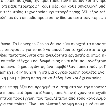
 το δίκαιο παιχνίδι, την προστασία των παικτών και την 
 ότι κάθε περιστροφή, κάθε χέρι και κάθε συναλλαγή υπό
ση τελευταίας τεχνολογίας κρυπτογράφησης SSL εξασφαλί
λή, με ένα επίπεδο προστασίας ίδιο με αυτό των κορυφα
αφάνεια. Το Leovegas Casino δημοσιεύει ανοιχτά τα ποσοσ
ς αποφάσεις για το πού να επενδύσω το χρόνο και τα χρ
νίδια πιστοποιούνται από ανεξάρτητα εργαστήρια, όπως η
επίπεδο ελέγχου και διαφάνειας είναι κάτι που αναζητούν
κείμενο, δημιουργώντας ένα περιβάλλον εμπιστοσύνης. Γ
ad” έχει RTP 96.21%, ή ότι μια συγκεκριμένη ρουλέτα Evo
ική μου με βάση πραγματικά δεδομένα και όχι εικασίες.
egas εφαρμόζει και προηγμένα συστήματα για την προστα
ω προσωπικά όρια κατάθεσης, απώλειας ή χρόνου παιχνιδιο
ηπτική προσέγγιση, που προβλέπεται από τους κανονισμού
ία του παίκτη. Είναι μια ολιστική άποψη που με κάνει να 