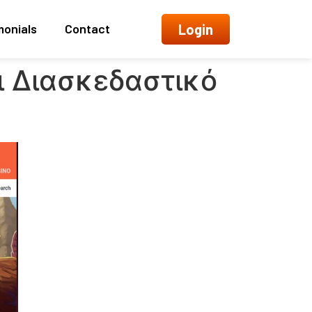
monials
Contact
Login
ι Διασκεδαστικό