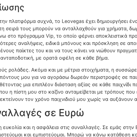
σίωσης
 την πλατφόρμα συχνά, το Leovegas έχει δημιουργήσει έν
 τη σειρά τους μπορούν να ανταλλαχθούν για χρήματα, δ
νω στο πρόγραμμα Vip, το οποίο φέρνει αποκλειστικά πρ
ότερες αναλήψεις, ειδικά μπόνους και πρόσκληση σε αποκ
νους παίκτες του και να τους κάνει να νιώθουν πραγματι
ι ανταποδοτική, με ορατά οφέλη σε κάθε βήμα.
ούς ρολάδες. Ακόμα και με μέτρια στοιχήματα, η συσσώρε
 πόντους μου για να αγοράσω δωρεάν περιστροφές σε παι
έτοντας μια επιπλέον διάσταση αξίας σε κάθε παιχνίδι 
που η πίστη μου στο καζίνο ανταμείβεται με τρόπους που 
πεκτείνουν τον χρόνο παιχνιδιού μου χωρίς να αυξάνουν 
ναλλαγές σε Ευρώ
ι η ευκολία και η ασφάλεια στις συναλλαγές. Σε εμάς στην
ιστεύομαι και εμπιστεύομαι. Μπορώ να κάνω κατάθεση κ