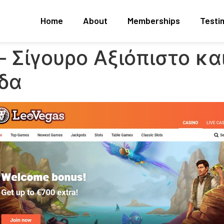
Home
About
Memberships
Testi
– Σίγουρο Αξιόπιστο κα
δα