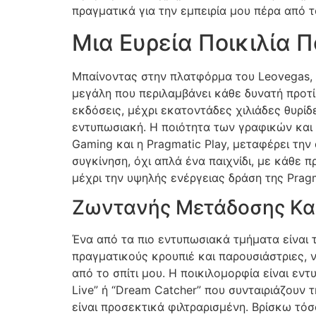
πραγματικά για την εμπειρία μου πέρα από τ
Μια Ευρεία Ποικιλία Π
Μπαίνοντας στην πλατφόρμα του Leovegas,
μεγάλη που περιλαμβάνει κάθε δυνατή προτί
εκδόσεις, μέχρι εκατοντάδες χιλιάδες θυρί
εντυπωσιακή. Η ποιότητα των γραφικών και 
Gaming και η Pragmatic Play, μεταφέρει την
συγκίνηση, όχι απλά ένα παιχνίδι, με κάθε
μέχρι την υψηλής ενέργειας δράση της Pragm
Ζωντανής Μετάδοσης Καζ
Ένα από τα πιο εντυπωσιακά τμήματα είναι τ
πραγματικούς κρουπιέ και παρουσιάστριες, 
από το σπίτι μου. Η ποικιλομορφία είναι εν
Live” ή “Dream Catcher” που συνταιριάζουν 
είναι προσεκτικά φιλτραρισμένη. Βρίσκω τό