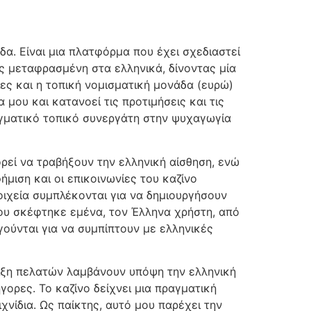
δα. Είναι μια πλατφόρμα που έχει σχεδιαστεί
ως μεταφρασμένη στα ελληνικά, δίνοντας μία
ίες και η τοπική νομισματική μονάδα (ευρώ)
μου και κατανοεί τις προτιμήσεις και τις
αγματικό τοπικό συνεργάτη στην ψυχαγωγία
ρεί να τραβήξουν την ελληνική αίσθηση, ενώ
ήμιση και οι επικοινωνίες του καζίνο
οιχεία συμπλέκονται για να δημιουργήσουν
που σκέφτηκε εμένα, τον Έλληνα χρήστη, από
ούνται για να συμπίπτουν με ελληνικές
ήριξη πελατών λαμβάνουν υπόψη την ελληνική
γορες. Το καζίνο δείχνει μια πραγματική
χνίδια. Ως παίκτης, αυτό μου παρέχει την