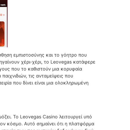
ίσθηση εμπιστοσύνης και το γόητρο που
πηγαίνουν χέρι-χέρι, το Leovegas κατάφερε
όγους που το καθιστούν μια κορυφαία
α παιχνιδιών, τις ανταμείψεις που
ειρία που δίνει είναι μια ολοκληρωμένη
μόζει. Το Leovegas Casino λειτουργεί υπό
στον κόσμο. Αυτό σημαίνει ότι η πλατφόρμα