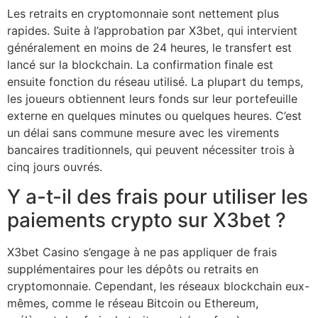
Les retraits en cryptomonnaie sont nettement plus
rapides. Suite à l’approbation par X3bet, qui intervient
généralement en moins de 24 heures, le transfert est
lancé sur la blockchain. La confirmation finale est
ensuite fonction du réseau utilisé. La plupart du temps,
les joueurs obtiennent leurs fonds sur leur portefeuille
externe en quelques minutes ou quelques heures. C’est
un délai sans commune mesure avec les virements
bancaires traditionnels, qui peuvent nécessiter trois à
cinq jours ouvrés.
Y a-t-il des frais pour utiliser les
paiements crypto sur X3bet ?
X3bet Casino s’engage à ne pas appliquer de frais
supplémentaires pour les dépôts ou retraits en
cryptomonnaie. Cependant, les réseaux blockchain eux-
mêmes, comme le réseau Bitcoin ou Ethereum,