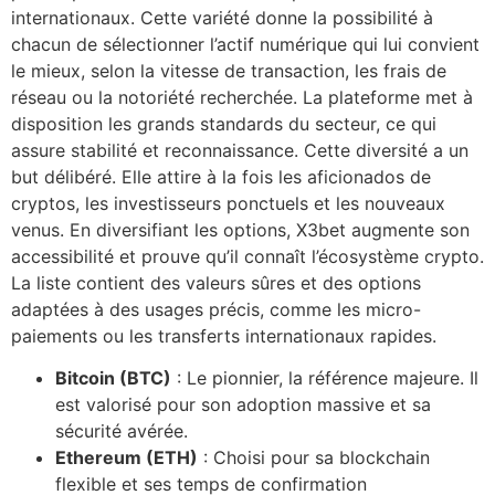
internationaux. Cette variété donne la possibilité à
chacun de sélectionner l’actif numérique qui lui convient
le mieux, selon la vitesse de transaction, les frais de
réseau ou la notoriété recherchée. La plateforme met à
disposition les grands standards du secteur, ce qui
assure stabilité et reconnaissance. Cette diversité a un
but délibéré. Elle attire à la fois les aficionados de
cryptos, les investisseurs ponctuels et les nouveaux
venus. En diversifiant les options, X3bet augmente son
accessibilité et prouve qu’il connaît l’écosystème crypto.
La liste contient des valeurs sûres et des options
adaptées à des usages précis, comme les micro-
paiements ou les transferts internationaux rapides.
Bitcoin (BTC)
: Le pionnier, la référence majeure. Il
est valorisé pour son adoption massive et sa
sécurité avérée.
Ethereum (ETH)
: Choisi pour sa blockchain
flexible et ses temps de confirmation