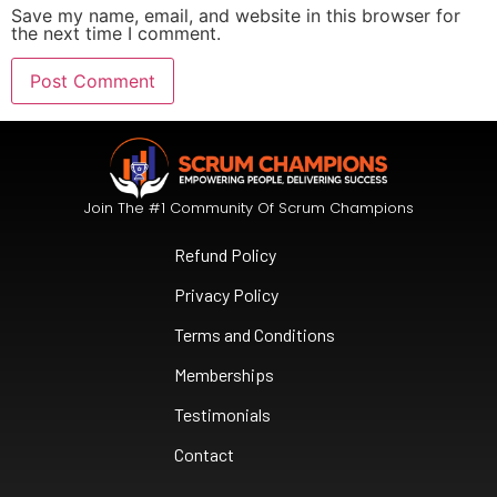
Save my name, email, and website in this browser for
the next time I comment.
Join The #1 Community Of Scrum Champions
Refund Policy
Privacy Policy
Terms and Conditions
Memberships
Testimonials
Contact