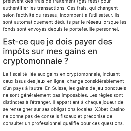
prélèvent des frais de traitement (gas fees) pour
authentifier les transactions. Ces frais, qui changent
selon l’activité du réseau, incombent à l’utilisateur. Ils
sont automatiquement déduits par le réseau lorsque les
fonds sont envoyés depuis le portefeuille personnel.
Est-ce que je dois payer des
impôts sur mes gains en
cryptomonnaie ?
La fiscalité liée aux gains en cryptomonnaie, incluant
ceux issus des jeux en ligne, change considérablement
d’un pays à l’autre. En Suisse, les gains de jeu ponctuels
ne sont généralement pas imposables. Les règles sont
distinctes à l’étranger. Il appartient à chaque joueur de
se renseigner sur ses obligations locales. X3bet Casino
ne donne pas de conseils fiscaux et préconise de
consulter un professionnel qualifié pour ces questions.