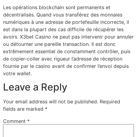
Les opérations blockchain sont permanents et
décentralisés. Quand vous transférez des monnaies
numériques à une adresse de portefeuille incorrecte, il
est dans la plupart des cas difficile de récupérer les
avoirs. X3bet Casino ne peut pas intervenir pour annuler
ou détourner une pareille transaction. Il est donc
extrêmement essentiel de constamment contrôler, puis
de copier-coller avec rigueur l’adresse de réception
fournie par le casino avant de confirmer l’envoi depuis
votre wallet.
Leave a Reply
Your email address will not be published.
Required
fields are marked
*
Comment
*