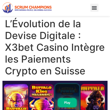
L’Évolution de la
Devise Digitale :
X3bet Casino Intègre
les Paiements
Crypto en Suisse