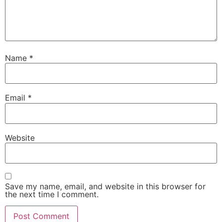
Name
*
Email
*
Website
Save my name, email, and website in this browser for
the next time I comment.