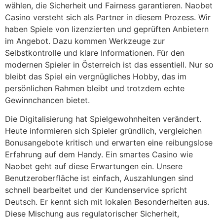
wählen, die Sicherheit und Fairness garantieren. Naobet
Casino versteht sich als Partner in diesem Prozess. Wir
haben Spiele von lizenzierten und geprüften Anbietern
im Angebot. Dazu kommen Werkzeuge zur
Selbstkontrolle und klare Informationen. Für den
modernen Spieler in Österreich ist das essentiell. Nur so
bleibt das Spiel ein vergnügliches Hobby, das im
persönlichen Rahmen bleibt und trotzdem echte
Gewinnchancen bietet.
Die Digitalisierung hat Spielgewohnheiten verändert.
Heute informieren sich Spieler gründlich, vergleichen
Bonusangebote kritisch und erwarten eine reibungslose
Erfahrung auf dem Handy. Ein smartes Casino wie
Naobet geht auf diese Erwartungen ein. Unsere
Benutzeroberfläche ist einfach, Auszahlungen sind
schnell bearbeitet und der Kundenservice spricht
Deutsch. Er kennt sich mit lokalen Besonderheiten aus.
Diese Mischung aus regulatorischer Sicherheit,