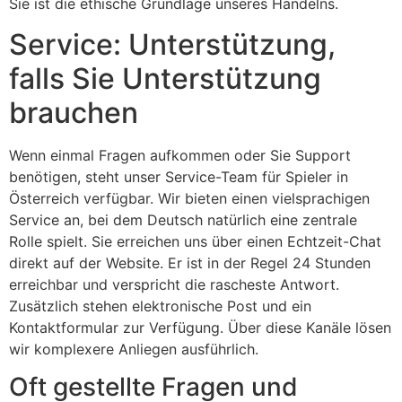
Sie ist die ethische Grundlage unseres Handelns.
Service: Unterstützung,
falls Sie Unterstützung
brauchen
Wenn einmal Fragen aufkommen oder Sie Support
benötigen, steht unser Service-Team für Spieler in
Österreich verfügbar. Wir bieten einen vielsprachigen
Service an, bei dem Deutsch natürlich eine zentrale
Rolle spielt. Sie erreichen uns über einen Echtzeit-Chat
direkt auf der Website. Er ist in der Regel 24 Stunden
erreichbar und verspricht die rascheste Antwort.
Zusätzlich stehen elektronische Post und ein
Kontaktformular zur Verfügung. Über diese Kanäle lösen
wir komplexere Anliegen ausführlich.
Oft gestellte Fragen und