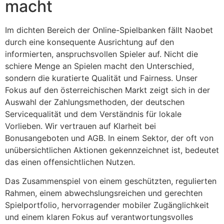
macht
Im dichten Bereich der Online-Spielbanken fällt Naobet
durch eine konsequente Ausrichtung auf den
informierten, anspruchsvollen Spieler auf. Nicht die
schiere Menge an Spielen macht den Unterschied,
sondern die kuratierte Qualität und Fairness. Unser
Fokus auf den österreichischen Markt zeigt sich in der
Auswahl der Zahlungsmethoden, der deutschen
Servicequalität und dem Verständnis für lokale
Vorlieben. Wir vertrauen auf Klarheit bei
Bonusangeboten und AGB. In einem Sektor, der oft von
unübersichtlichen Aktionen gekennzeichnet ist, bedeutet
das einen offensichtlichen Nutzen.
Das Zusammenspiel von einem geschützten, regulierten
Rahmen, einem abwechslungsreichen und gerechten
Spielportfolio, hervorragender mobiler Zugänglichkeit
und einem klaren Fokus auf verantwortungsvolles