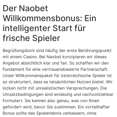
Der Naobet
Willkommensbonus: Ein
intelligenter Start für
frische Spieler
Begrüßungsboni sind häufig der erste Berührungspunkt
mit einem Casino. Bei Naobet konzipieren wir dieses
Angebot absichtlich klar und fair. So schaffen wir den
Fundament für eine vertrauensbasierte Partnerschaft.
Unser Willkommenspaket für österreichische Spieler ist
so strukturiert, dass es tatsächlichen Nutzen bietet. Wir
locken nicht mit unrealistischen Versprechungen. Die
Umsatzbedingungen sind eindeutig und nachvollziehbar
formuliert. Sie kennen also genau, was von Ihnen
gefordert wird, bevor Sie zustimmen. Ein vorteilhafter
Bonus sollte das Spielerlebnis verbessern, ohne