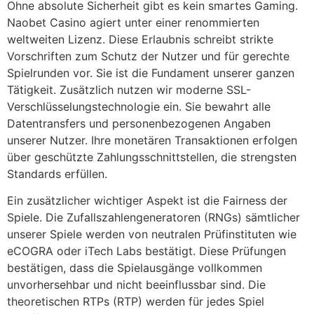
Ohne absolute Sicherheit gibt es kein smartes Gaming.
Naobet Casino agiert unter einer renommierten
weltweiten Lizenz. Diese Erlaubnis schreibt strikte
Vorschriften zum Schutz der Nutzer und für gerechte
Spielrunden vor. Sie ist die Fundament unserer ganzen
Tätigkeit. Zusätzlich nutzen wir moderne SSL-
Verschlüsselungstechnologie ein. Sie bewahrt alle
Datentransfers und personenbezogenen Angaben
unserer Nutzer. Ihre monetären Transaktionen erfolgen
über geschützte Zahlungsschnittstellen, die strengsten
Standards erfüllen.
Ein zusätzlicher wichtiger Aspekt ist die Fairness der
Spiele. Die Zufallszahlengeneratoren (RNGs) sämtlicher
unserer Spiele werden von neutralen Prüfinstituten wie
eCOGRA oder iTech Labs bestätigt. Diese Prüfungen
bestätigen, dass die Spielausgänge vollkommen
unvorhersehbar und nicht beeinflussbar sind. Die
theoretischen RTPs (RTP) werden für jedes Spiel