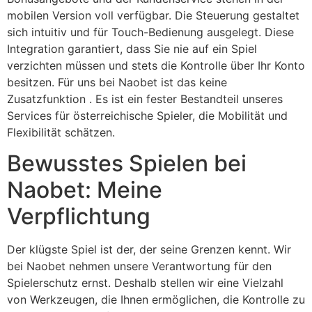
mobilen Version voll verfügbar. Die Steuerung gestaltet
sich intuitiv und für Touch-Bedienung ausgelegt. Diese
Integration garantiert, dass Sie nie auf ein Spiel
verzichten müssen und stets die Kontrolle über Ihr Konto
besitzen. Für uns bei Naobet ist das keine
Zusatzfunktion . Es ist ein fester Bestandteil unseres
Services für österreichische Spieler, die Mobilität und
Flexibilität schätzen.
Bewusstes Spielen bei
Naobet: Meine
Verpflichtung
Der klügste Spiel ist der, der seine Grenzen kennt. Wir
bei Naobet nehmen unsere Verantwortung für den
Spielerschutz ernst. Deshalb stellen wir eine Vielzahl
von Werkzeugen, die Ihnen ermöglichen, die Kontrolle zu