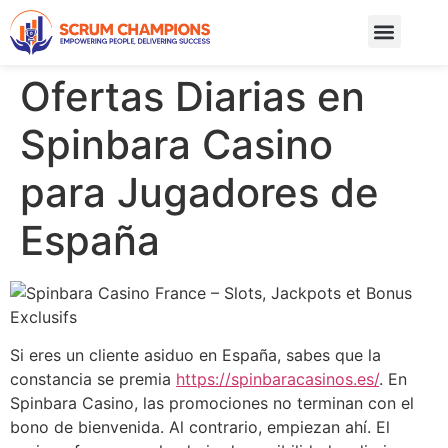
Ofertas Diarias en
Spinbara Casino
para Jugadores de
España
Si eres un cliente asiduo en España, sabes que la
constancia se premia
https://spinbaracasinos.es/
. En
Spinbara Casino, las promociones no terminan con el
bono de bienvenida. Al contrario, empiezan ahí. El