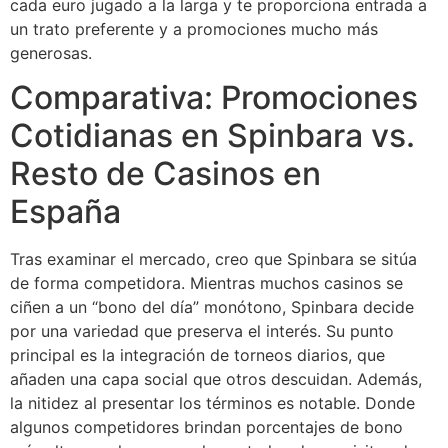
cada euro jugado a la larga y te proporciona entrada a
un trato preferente y a promociones mucho más
generosas.
Comparativa: Promociones
Cotidianas en Spinbara vs.
Resto de Casinos en
España
Tras examinar el mercado, creo que Spinbara se sitúa
de forma competidora. Mientras muchos casinos se
ciñen a un “bono del día” monótono, Spinbara decide
por una variedad que preserva el interés. Su punto
principal es la integración de torneos diarios, que
añaden una capa social que otros descuidan. Además,
la nitidez al presentar los términos es notable. Donde
algunos competidores brindan porcentajes de bono