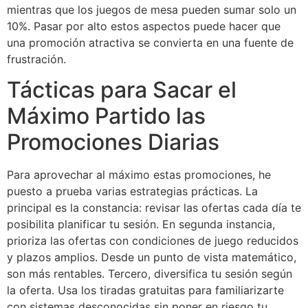
mientras que los juegos de mesa pueden sumar solo un
10%. Pasar por alto estos aspectos puede hacer que
una promoción atractiva se convierta en una fuente de
frustración.
Tácticas para Sacar el
Máximo Partido las
Promociones Diarias
Para aprovechar al máximo estas promociones, he
puesto a prueba varias estrategias prácticas. La
principal es la constancia: revisar las ofertas cada día te
posibilita planificar tu sesión. En segunda instancia,
prioriza las ofertas con condiciones de juego reducidos
y plazos amplios. Desde un punto de vista matemático,
son más rentables. Tercero, diversifica tu sesión según
la oferta. Usa los tiradas gratuitas para familiarizarte
con sistemas desconocidas sin poner en riesgo tu