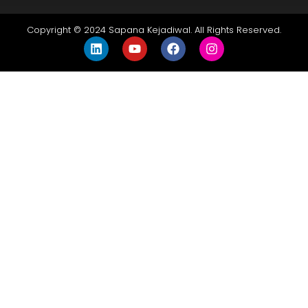
Copyright © 2024 Sapana Kejadiwal. All Rights Reserved.