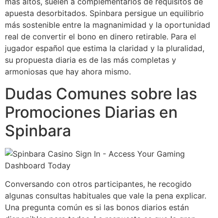
más altos, suelen a complementarlos de requisitos de
apuesta desorbitados. Spinbara persigue un equilibrio
más sostenible entre la magnanimidad y la oportunidad
real de convertir el bono en dinero retirable. Para el
jugador español que estima la claridad y la pluralidad,
su propuesta diaria es de las más completas y
armoniosas que hay ahora mismo.
Dudas Comunes sobre las
Promociones Diarias en
Spinbara
Conversando con otros participantes, he recogido
algunas consultas habituales que vale la pena explicar.
Una pregunta común es si las bonos diarios están