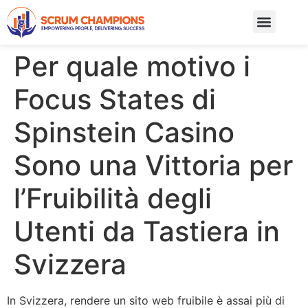
Per quale motivo i
Focus States di
Spinstein Casino
Sono una Vittoria per
l’Fruibilità degli
Utenti da Tastiera in
Svizzera
In Svizzera, rendere un sito web fruibile è assai più di