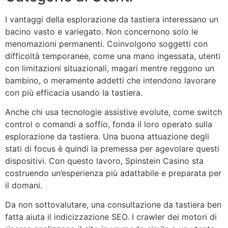
I vantaggi della esplorazione da tastiera interessano un
bacino vasto e variegato. Non concernono solo le
menomazioni permanenti. Coinvolgono soggetti con
difficoltà temporanee, come una mano ingessata, utenti
con limitazioni situazionali, magari mentre reggono un
bambino, o meramente addetti che intendono lavorare
con più efficacia usando la tastiera.
Anche chi usa tecnologie assistive evolute, come switch
control o comandi a soffio, fonda il loro operato sulla
esplorazione da tastiera. Una buona attuazione degli
stati di focus è quindi la premessa per agevolare questi
dispositivi. Con questo lavoro, Spinstein Casino sta
costruendo un’esperienza più adattabile e preparata per
il domani.
Da non sottovalutare, una consultazione da tastiera ben
fatta aiuta il indicizzazione SEO. I crawler dei motori di