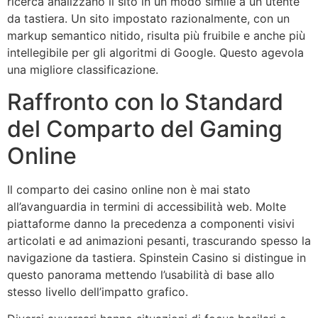
ricerca analizzano il sito in un modo simile a un utente
da tastiera. Un sito impostato razionalmente, con un
markup semantico nitido, risulta più fruibile e anche più
intellegibile per gli algoritmi di Google. Questo agevola
una migliore classificazione.
Raffronto con lo Standard
del Comparto del Gaming
Online
Il comparto dei casino online non è mai stato
all’avanguardia in termini di accessibilità web. Molte
piattaforme danno la precedenza a componenti visivi
articolati e ad animazioni pesanti, trascurando spesso la
navigazione da tastiera. Spinstein Casino si distingue in
questo panorama mettendo l’usabilità di base allo
stesso livello dell’impatto grafico.