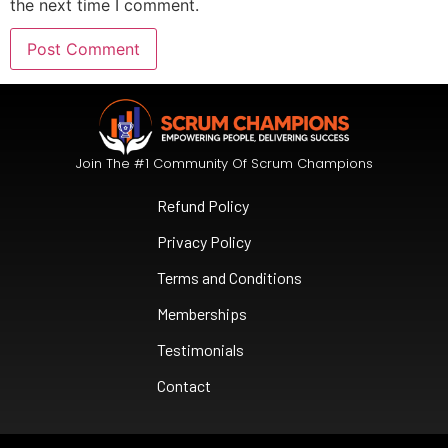
the next time I comment.
Join The #1 Community Of Scrum Champions
Refund Policy
Privacy Policy
Terms and Conditions
Memberships
Testimonials
Contact