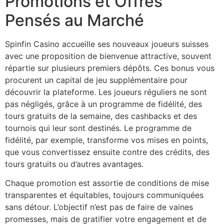
Promotions et Offres
Pensés au Marché
Spinfin Casino accueille ses nouveaux joueurs suisses
avec une proposition de bienvenue attractive, souvent
répartie sur plusieurs premiers dépôts. Ces bonus vous
procurent un capital de jeu supplémentaire pour
découvrir la plateforme. Les joueurs réguliers ne sont
pas négligés, grâce à un programme de fidélité, des
tours gratuits de la semaine, des cashbacks et des
tournois qui leur sont destinés. Le programme de
fidélité, par exemple, transforme vos mises en points,
que vous convertissez ensuite contre des crédits, des
tours gratuits ou d’autres avantages.
Chaque promotion est assortie de conditions de mise
transparentes et équitables, toujours communiquées
sans détour. L’objectif n’est pas de faire de vaines
promesses, mais de gratifier votre engagement et de