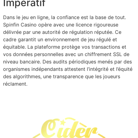
Impératif
Dans le jeu en ligne, la confiance est la base de tout.
Spinfin Casino opère avec une licence rigoureuse
délivrée par une autorité de régulation réputée. Ce
cadre garantit un environnement de jeu régulé et
équitable. La plateforme protège vos transactions et
vos données personnelles avec un chiffrement SSL de
niveau bancaire. Des audits périodiques menés par des
organismes indépendants attestent l’intégrité et l’équité
des algorithmes, une transparence que les joueurs
réclament.