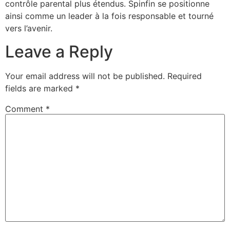
contrôle parental plus étendus. Spinfin se positionne
ainsi comme un leader à la fois responsable et tourné
vers l’avenir.
Leave a Reply
Your email address will not be published.
Required
fields are marked
*
Comment
*