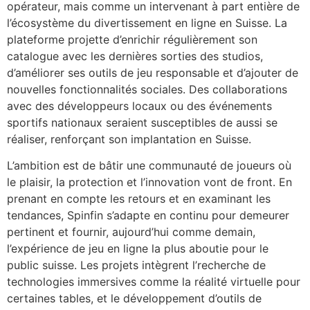
opérateur, mais comme un intervenant à part entière de
l’écosystème du divertissement en ligne en Suisse. La
plateforme projette d’enrichir régulièrement son
catalogue avec les dernières sorties des studios,
d’améliorer ses outils de jeu responsable et d’ajouter de
nouvelles fonctionnalités sociales. Des collaborations
avec des développeurs locaux ou des événements
sportifs nationaux seraient susceptibles de aussi se
réaliser, renforçant son implantation en Suisse.
L’ambition est de bâtir une communauté de joueurs où
le plaisir, la protection et l’innovation vont de front. En
prenant en compte les retours et en examinant les
tendances, Spinfin s’adapte en continu pour demeurer
pertinent et fournir, aujourd’hui comme demain,
l’expérience de jeu en ligne la plus aboutie pour le
public suisse. Les projets intègrent l’recherche de
technologies immersives comme la réalité virtuelle pour
certaines tables, et le développement d’outils de