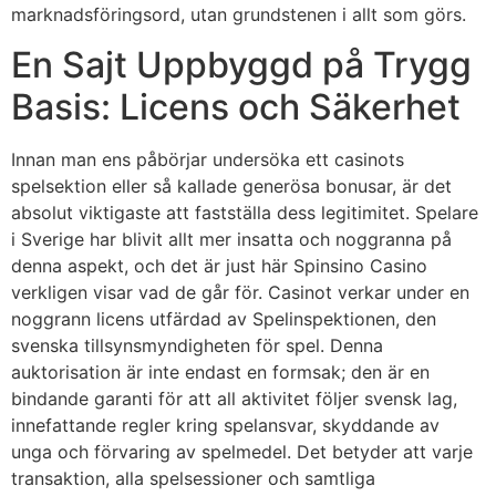
marknadsföringsord, utan grundstenen i allt som görs.
En Sajt Uppbyggd på Trygg
Basis: Licens och Säkerhet
Innan man ens påbörjar undersöka ett casinots
spelsektion eller så kallade generösa bonusar, är det
absolut viktigaste att fastställa dess legitimitet. Spelare
i Sverige har blivit allt mer insatta och noggranna på
denna aspekt, och det är just här Spinsino Casino
verkligen visar vad de går för. Casinot verkar under en
noggrann licens utfärdad av Spelinspektionen, den
svenska tillsynsmyndigheten för spel. Denna
auktorisation är inte endast en formsak; den är en
bindande garanti för att all aktivitet följer svensk lag,
innefattande regler kring spelansvar, skyddande av
unga och förvaring av spelmedel. Det betyder att varje
transaktion, alla spelsessioner och samtliga