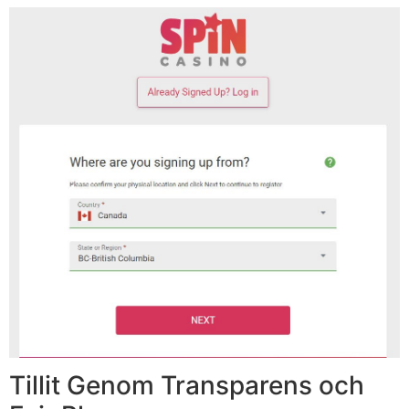
Tillit Genom Transparens och