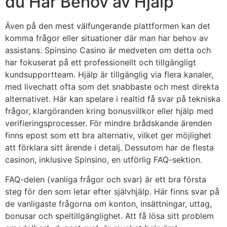
du Har Behov av Hjälp
Även på den mest välfungerande plattformen kan det
komma frågor eller situationer där man har behov av
assistans. Spinsino Casino är medveten om detta och
har fokuserat på ett professionellt och tillgängligt
kundsupportteam. Hjälp är tillgänglig via flera kanaler,
med livechatt ofta som det snabbaste och mest direkta
alternativet. Här kan spelare i realtid få svar på tekniska
frågor, klargöranden kring bonusvillkor eller hjälp med
verifieringsprocesser. För mindre brådskande ärenden
finns epost som ett bra alternativ, vilket ger möjlighet
att förklara sitt ärende i detalj. Dessutom har de flesta
casinon, inklusive Spinsino, en utförlig FAQ-sektion.
FAQ-delen (vanliga frågor och svar) är ett bra första
steg för den som letar efter självhjälp. Här finns svar på
de vanligaste frågorna om konton, insättningar, uttag,
bonusar och speltillgänglighet. Att få lösa sitt problem