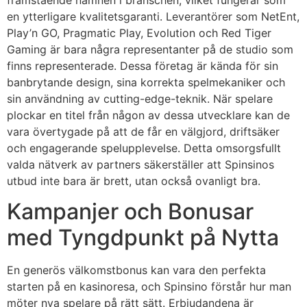
en ytterligare kvalitetsgaranti. Leverantörer som NetEnt,
Play’n GO, Pragmatic Play, Evolution och Red Tiger
Gaming är bara några representanter på de studio som
finns representerade. Dessa företag är kända för sin
banbrytande design, sina korrekta spelmekaniker och
sin användning av cutting-edge-teknik. När spelare
plockar en titel från någon av dessa utvecklare kan de
vara övertygade på att de får en välgjord, driftsäker
och engagerande spelupplevelse. Detta omsorgsfullt
valda nätverk av partners säkerställer att Spinsinos
utbud inte bara är brett, utan också ovanligt bra.
Kampanjer och Bonusar
med Tyngdpunkt på Nytta
En generös välkomstbonus kan vara den perfekta
starten på en kasinoresa, och Spinsino förstår hur man
möter nya spelare på rätt sätt. Erbjudandena är