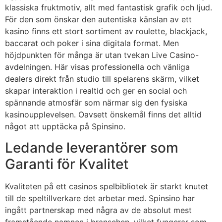
klassiska fruktmotiv, allt med fantastisk grafik och ljud.
För den som önskar den autentiska känslan av ett
kasino finns ett stort sortiment av roulette, blackjack,
baccarat och poker i sina digitala format. Men
höjdpunkten för många är utan tvekan Live Casino-
avdelningen. Här visas professionella och vänliga
dealers direkt från studio till spelarens skärm, vilket
skapar interaktion i realtid och ger en social och
spännande atmosfär som närmar sig den fysiska
kasinoupplevelsen. Oavsett önskemål finns det alltid
något att upptäcka på Spinsino.
Ledande leverantörer som
Garanti för Kvalitet
Kvaliteten på ett casinos spelbibliotek är starkt knutet
till de speltillverkare det arbetar med. Spinsino har
ingått partnerskap med några av de absolut mest
framstående namnen i branschen, vilket fungerar som