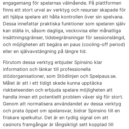
engagemang för spelarnas välmående. På plattformen
finns ett stort urval av verktyg och resurser skapade för
att hjälpa spelare att hålla kontrollen över sin spelvana.
Dessa innefattar praktiska funktioner som spelaren själv
kan ställa in, såsom dagliga, veckovisa eller månatliga
insättningsgränser, tidsbegränsningar för sessionslängd,
och möjligheten att begära en paus (cooling-off period)
eller en självavstängning på längre tid.
Förutom dessa verktyg erbjuder Spinsino klar
information och länkar till professionella
stödorganisationer, som Stödlinjen och Spelpaus.se.
Målet är att i ett tidigt skede kunna upptäcka
riskbeteenden och erbjuda spelare möjligheten att
handla innan ett potentiellt problem växer sig för stort.
Genom att normalisera användandet av dessa verktyg
och prata öppet om spelansvar, bidrar Spinsino till en
friskare spelkultur. Det är en tydlig signal om att
casinots framgångar är långsiktigt sett kopplad till