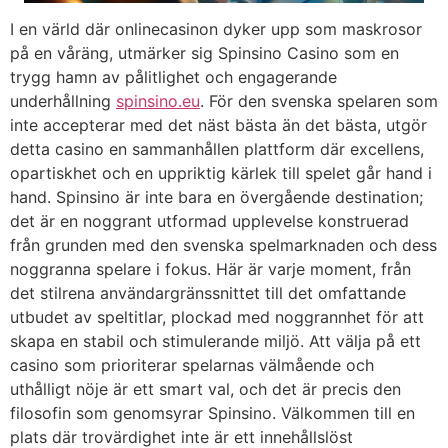
I en värld där onlinecasinon dyker upp som maskrosor
på en våräng, utmärker sig Spinsino Casino som en
trygg hamn av pålitlighet och engagerande
underhållning
spinsino.eu
. För den svenska spelaren som
inte accepterar med det näst bästa än det bästa, utgör
detta casino en sammanhållen plattform där excellens,
opartiskhet och en uppriktig kärlek till spelet går hand i
hand. Spinsino är inte bara en övergående destination;
det är en noggrant utformad upplevelse konstruerad
från grunden med den svenska spelmarknaden och dess
noggranna spelare i fokus. Här är varje moment, från
det stilrena användargränssnittet till det omfattande
utbudet av speltitlar, plockad med noggrannhet för att
skapa en stabil och stimulerande miljö. Att välja på ett
casino som prioriterar spelarnas välmående och
uthålligt nöje är ett smart val, och det är precis den
filosofin som genomsyrar Spinsino. Välkommen till en
plats där trovärdighet inte är ett innehållslöst