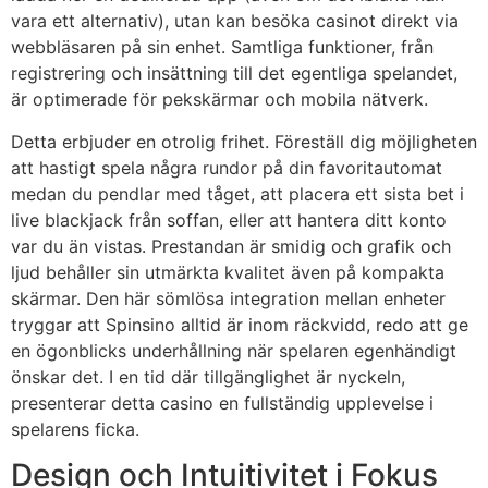
vara ett alternativ), utan kan besöka casinot direkt via
webbläsaren på sin enhet. Samtliga funktioner, från
registrering och insättning till det egentliga spelandet,
är optimerade för pekskärmar och mobila nätverk.
Detta erbjuder en otrolig frihet. Föreställ dig möjligheten
att hastigt spela några rundor på din favoritautomat
medan du pendlar med tåget, att placera ett sista bet i
live blackjack från soffan, eller att hantera ditt konto
var du än vistas. Prestandan är smidig och grafik och
ljud behåller sin utmärkta kvalitet även på kompakta
skärmar. Den här sömlösa integration mellan enheter
tryggar att Spinsino alltid är inom räckvidd, redo att ge
en ögonblicks underhållning när spelaren egenhändigt
önskar det. I en tid där tillgänglighet är nyckeln,
presenterar detta casino en fullständig upplevelse i
spelarens ficka.
Design och Intuitivitet i Fokus