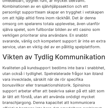
omedelbart, dygnet runt, är mycket bekvämt.
Kombinationen av en självhjälpssektion och ett
personligt supportteam skapar en trygghet i vetskapen
om att hjälp alltid finns inom räckhåll. Det är denna
omsorg om spelarens totala upplevelse, även utanför
själva spelet, som fullbordar bilden av ett casino som
verkligen prioriterar sina användare. En snabbt
svarande, vänlig och kompetent support är inte en extra
service, utan en viktig del av en pålitlig spelplattform.
Vikten av Tydlig Kommunikation
Kvaliteten på kundsupport bedöms inte bara i snabbhet,
utan också i tydlighet. Spelrelaterade frågor kan ibland
vara invecklade, särskilt när de rör specifika
bonusvillkor eller transaktionshistorik. Spinsinos
support arbetar efter att beskriva saker på ett sätt som
är lätt att förstå, utan att använda onödigt mycket
branschjargong. Denna kapacitet att kommunicera