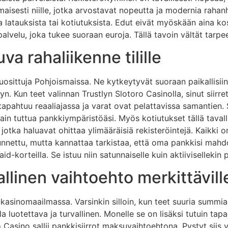
maisesti niille, jotka arvostavat nopeutta ja modernia rahanh
 latauksista tai kotiutuksista. Edut eivät myöskään aina k
 palvelu, joka tukee suoraan euroja. Tällä tavoin vältät tarp
va rahaliikenne tilille
 suosittuja Pohjoismaissa. Ne kytkeytyvät suoraan paikallisii
lyn. Kun teet valinnan Trustlyn Slotoro Casinolla, sinut siir
s tapahtuu reaaliajassa ja varat ovat pelattavissa samantien.
in tuttua pankkiympäristöäsi. Myös kotiutukset tällä tavalla
otka haluavat ohittaa ylimääräisiä rekisteröintejä. Kaikki o
unnettu, mutta kannattaa tarkistaa, että oma pankkisi mahdol
id-korteilla. Se istuu niin satunnaiselle kuin aktiivisellekin p
allinen vaihtoehto merkittäville
-kasinomaailmassa. Varsinkin silloin, kun teet suuria summi
a luotettava ja turvallinen. Monelle se on lisäksi tutuin tapa
 Casino sallii pankkisiirrot maksuvaihtoehtona. Pystyt siis v