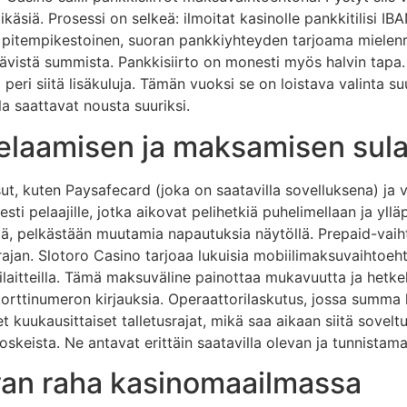
ikäsiä. Prosessi on selkeä: ilmoitat kasinolle pankkitilisi 
on pitempikestoinen, suoran pankkiyhteyden tarjoama miele
tävistä summista. Pankkisiirto on monesti myös halvin tapa.
eri siitä lisäkuluja. Tämän vuoksi se on loistava valinta suur
la saattavat nousta suuriksi.
elaamisen ja maksamisen sul
t, kuten Paysafecard (joka on saatavilla sovelluksena) ja v
ti pelaajille, jotka aikovat pelihetkiä puhelimellaan ja yllä
ä, pelkästään muutamia napautuksia näytöllä. Prepaid-vaih
rajan. Slotoro Casino tarjoaa lukuisia mobiilimaksuvaihtoe
laitteilla. Tämä maksuväline painottaa mukavuutta ja hetkell
 korttinumeron kirjauksia. Operaattorilaskutus, jossa summa 
net kuukausittaiset talletusrajat, mikä saa aikaan siitä sovel
ioskeista. Ne antavat erittäin saatavilla olevan ja tunnist
evan raha kasinomaailmassa