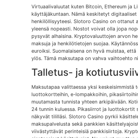
Virtuaalivaluutat kuten Bitcoin, Ethereum ja Li
käyttäjäkuntaan. Nämä keskitetyt digitaaliset
henkilöllisyyteesi. Slotoro Casino on ottanut
yleensä nopeasti. Nostot voivat olla jopa nope
pysyvät alhaisina. Kryptovaluuttojen arvon hei
maksuja ja henkilötietojen suojaa. Käytännös
euroiksi. Suomalaisena on hyvä muistaa, että 
ylös. Tämä maksutapa on vahva vaihtoehto niill
Talletus- ja kotiutusvi
Maksutapaa valittaessa yksi keskeisimmistä te
luottokortteihin, e-lompakkoihin, pikasiirtoih
muutamasta tunnista yhteen arkipäivään. Koti
24 tunnin kuluessa. Pikasiirrot ja luottokortit
näkyvät tililläsi. Slotoro Casino pyrkii käsit
maksupalvelusta sekä pankkien käsittelyajoist
viivästyttävät perinteisiä pankkisiirtoja. Kry