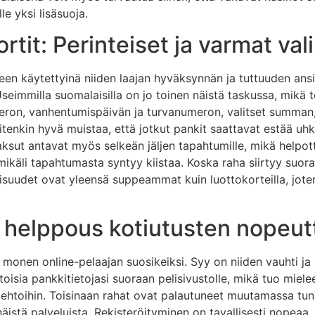
le yksi lisäsuoja.
rtit: Perinteiset ja varmat val
leen käytettyinä niiden laajan hyväksynnän ja tuttuuden ans
 Useimmilla suomalaisilla on jo toinen näistä taskussa, mikä
eron, vanhentumispäivän ja turvanumeron, valitset summan, j
enkin hyvä muistaa, että jotkut pankit saattavat estää uhk
sut antavat myös selkeän jäljen tapahtumille, mikä helpot
mikäli tapahtumasta syntyy kiistaa. Koska raha siirtyy suoraan
suudet ovat yleensä suppeammat kuin luottokorteilla, joten 
 helppous kotiutusten nopeut
 monen online-pelaajan suosikeiksi. Syy on niiden vauhti ja
ontoisia pankkitietojasi suoraan pelisivustolle, mikä tuo miel
htoihin. Toisinaan rahat ovat palautuneet muutamassa tunn
istä palveluista. Rekisteröityminen on tavallisesti nopeaa, j