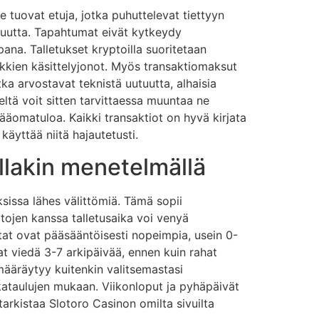
ne tuovat etuja, jotka puhuttelevat tiettyyn
isuutta. Tapahtumat eivät kytkeydy
na. Talletukset kryptoilla suoritetaan
ankkien käsittelyjonot. Myös transaktiomaksut
tka arvostavat teknistä uutuutta, alhaisia
ltä voit sitten tarvittaessa muuntaa ne
ääomatuloa. Kaikki transaktiot on hyvä kirjata
käyttää niitä hajautetusti.
ullakin menetelmällä
sissa lähes välittömiä. Tämä sopii
rtojen kanssa talletusaika voi venyä
tat ovat pääsääntöisesti nopeimpia, usein 0-
vat viedä 3-7 arkipäivää, ennen kuin rahat
 määräytyy kuitenkin valitsemastasi
kataulujen mukaan. Viikonloput ja pyhäpäivät
tarkistaa Slotoro Casinon omilta sivuilta