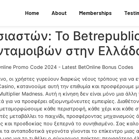
Home
About
Memberships
Testi
αστών: Το Betrepublic
Ανταμοιβών στην Ελλάδ
νο, οι χρήστες γυρεύουν διαρκώς νέους τρόπους για να ε
c Casino, κατανοούμε αυτή την επιθυμία και προσφέρουμε 
ultiplier Madness. Αυτή η κίνηση δεν είναι μόνο μια άλλ
ά για να προσφέρει αξιομνημόνευτες εμπειρίες. Διαθέτο
μεταμορφώσουμε κάθε περιστροφή, κάθε χέρι και κάθε στ
ές μεταβάλλει το παιχνίδι, προσφέροντας μηχανισμούς 
 και προσδοκίας που ξεπερνά το συνηθισμένο. Σας καλού
ι τα ανταποδοτικά γεγονότα γίνονται το επίκεντρο μιας 
 μας για το τι θέλει ο σύγχρονος παίκτης: περισσότερο έ