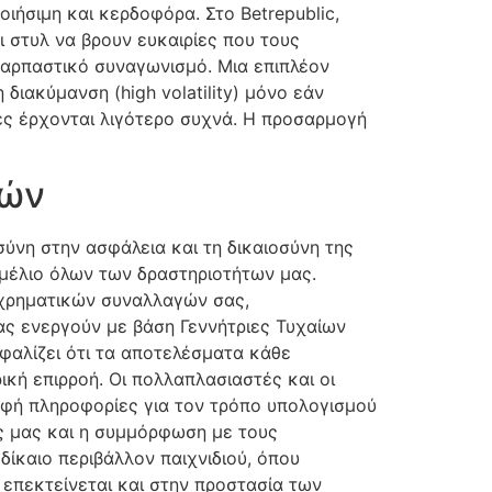
ιήσιμη και κερδοφόρα. Στο Betrepublic,
ι στυλ να βρουν ευκαιρίες που τους
υναρπαστικό συναγωνισμό. Μια επιπλέον
ιακύμανση (high volatility) μόνο εάν
ίκες έρχονται λιγότερο συχνά. Η προσαρμογή
ιών
νη στην ασφάλεια και τη δικαιοσύνη της
θεμέλιο όλων των δραστηριοτήτων μας.
 χρηματικών συναλλαγών σας,
ας ενεργούν με βάση Γεννήτριες Τυχαίων
φαλίζει ότι τα αποτελέσματα κάθε
ική επιρροή. Οι πολλαπλασιαστές και οι
αφή πληροφορίες για τον τρόπο υπολογισμού
ας μας και η συμμόρφωση με τους
δίκαιο περιβάλλον παιχνιδιού, όπου
 επεκτείνεται και στην προστασία των