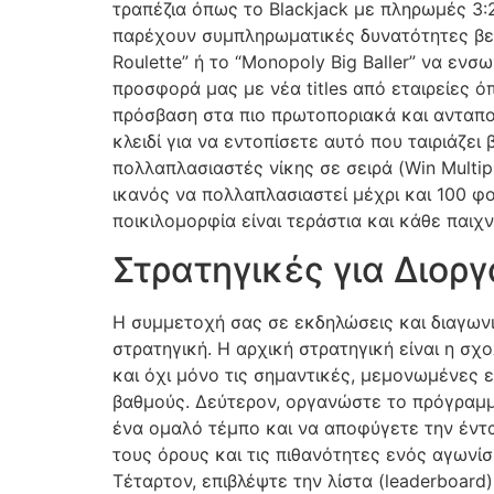
τραπέζια όπως το Blackjack με πληρωμές 3:
παρέχουν συμπληρωματικές δυνατότητες βελτ
Roulette” ή το “Monopoly Big Baller” να ε
προσφορά μας με νέα titles από εταιρείες όπ
πρόσβαση στα πιο πρωτοποριακά και ανταπο
κλειδί για να εντοπίσετε αυτό που ταιριάζει 
πολλαπλασιαστές νίκης σε σειρά (Win Multip
ικανός να πολλαπλασιαστεί μέχρι και 100 φ
ποικιλομορφία είναι τεράστια και κάθε παιχν
Στρατηγικές για Διορ
Η συμμετοχή σας σε εκδηλώσεις και διαγωνι
στρατηγική. Η αρχική στρατηγική είναι η σ
και όχι μόνο τις σημαντικές, μεμονωμένες ε
βαθμούς. Δεύτερον, οργανώστε το πρόγραμμ
ένα ομαλό τέμπο και να αποφύγετε την έντασ
τους όρους και τις πιθανότητες ενός αγωνί
Τέταρτον, επιβλέψτε την λίστα (leaderboard