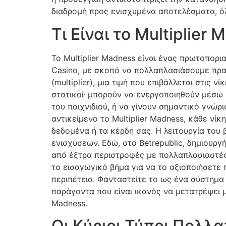
διαδρομή προς ενισχυμένα αποτελέσματα, ό
Τι Είναι το Multiplier
Το Multiplier Madness είναι ένας πρωτοπορ
Casino, με σκοπό να πολλαπλασιάσουμε πραγ
(multiplier), μια τιμή που επιβάλλεται στις
στατικοί· μπορούν να ενεργοποιηθούν μέσω
του παιχνιδιού, ή να γίνουν σημαντικό γνώ
αντικείμενο το Multiplier Madness, κάθε νίκ
δεδομένα ή τα κέρδη σας. Η λειτουργία του 
ενισχύσεων. Εδώ, στο Betrepublic, δημιουρ
από έξτρα περιστροφές με πολλαπλασιαστές
το εισαγωγικό βήμα για να το αξιοποιήσετε
περιπέτεια. Φανταστείτε το ως ένα σύστημα 
παράγοντα που είναι ικανός να μετατρέψει μι
Madness.
Οι Κύριοι Τύποι Πολλ