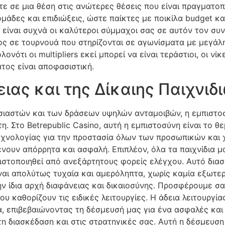
ε σε μια θέση στις ανώτερες θέσεις που είναι πραγματοπο
άδες και επιδιώξεις, ώστε παίκτες με ποικίλα budget κα
α είναι συχνά οι καλύτεροι σύμμαχοι σας σε αυτόν τον σ
ς σε τουρνουά που στηρίζονται σε αγωνίσματα με μεγάλη δ
νότι οι multipliers εκεί μπορεί να είναι τεράστιοι, οι ν
τος είναι αποφασιστική.
ιας και της Δίκαιης Παιχνιδ
αστών και των δράσεων υψηλών ανταμοιβών, η εμπιστοσύ
. Στο Betrepublic Casino, αυτή η εμπιστοσύνη είναι το 
χνολογίας για την προστασία όλων των προσωπικών και
νουν απόρρητα και ασφαλή. Επιπλέον, όλα τα παιχνίδια μ
ιστοποιηθεί από ανεξάρτητους φορείς ελέγχου. Αυτό διασ
ναι απολύτως τυχαία και αμερόληπτα, χωρίς καμία εξωτερ
ν ίδια αρχή διαφάνειας και δικαιοσύνης. Προσφέρουμε σ
υ καθορίζουν τις ειδικές λειτουργίες. Η άδεια λειτουργί
, επιβεβαιώνοντας τη δέσμευσή μας για ένα ασφαλές και 
η διασκέδαση και στις στρατηγικές σας. Αυτή η δέσμευση