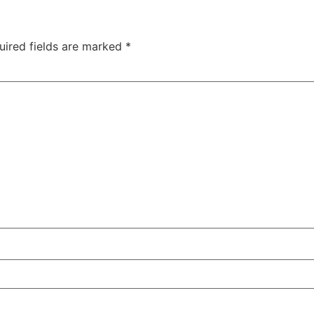
uired fields are marked
*