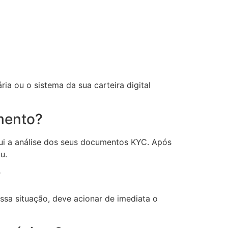
ia ou o sistema da sua carteira digital
mento?
clui a análise dos seus documentos KYC. Após
u.
?
sa situação, deve acionar de imediata o