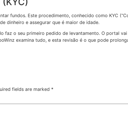
a (KYC)
antar fundos. Este procedimento, conhecido como KYC (“Con
 de dinheiro e assegurar que é maior de idade.
 faz o seu primeiro pedido de levantamento. O portal vai
boWinz examina tudo, e esta revisão é o que pode prolonga
uired fields are marked
*