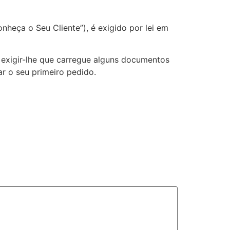
heça o Seu Cliente”), é exigido por lei em
 exigir-lhe que carregue alguns documentos
r o seu primeiro pedido.