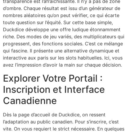
transparence est rafraîchissante. Il n’y a pas de zone
d’ombre. Chaque résultat est issu d’un générateur de
nombres aléatoires qu’on peut vérifier, ce qui écarte
toute question sur l’équité. Sur cette base simple,
Duckdice développe une offre ludique étonnamment
riche. Des modes de jeu variés, des multiplicateurs qui
progressent, des fonctions sociales. C’est ce mélange
qui fascine. Il présente une alternative dynamique et
interactive aux paris sur les slots habituelles. Ici, vous
avez l’impression d’avoir la main sur chaque décision.
Explorer Votre Portail :
Inscription et Interface
Canadienne
Dès la page d’accueil de Duckdice, on ressent
l’adaptation au public canadien. Pour s’inscrire, c’est
vite. On vous requiert le strict nécessaire. En quelques