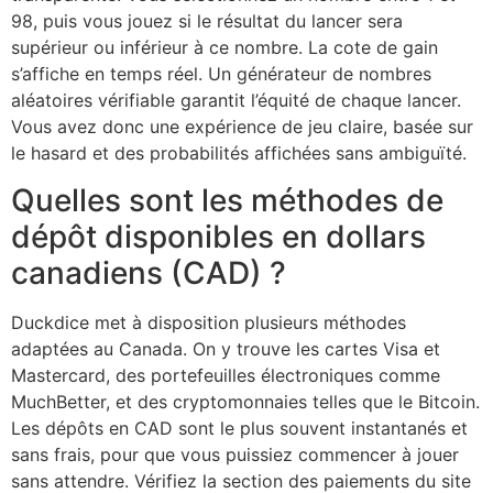
98, puis vous jouez si le résultat du lancer sera
supérieur ou inférieur à ce nombre. La cote de gain
s’affiche en temps réel. Un générateur de nombres
aléatoires vérifiable garantit l’équité de chaque lancer.
Vous avez donc une expérience de jeu claire, basée sur
le hasard et des probabilités affichées sans ambiguïté.
Quelles sont les méthodes de
dépôt disponibles en dollars
canadiens (CAD) ?
Duckdice met à disposition plusieurs méthodes
adaptées au Canada. On y trouve les cartes Visa et
Mastercard, des portefeuilles électroniques comme
MuchBetter, et des cryptomonnaies telles que le Bitcoin.
Les dépôts en CAD sont le plus souvent instantanés et
sans frais, pour que vous puissiez commencer à jouer
sans attendre. Vérifiez la section des paiements du site