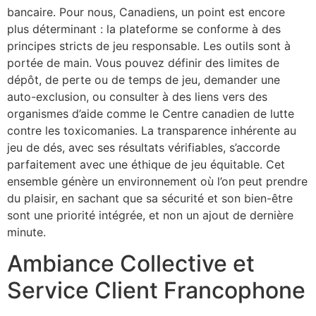
bancaire. Pour nous, Canadiens, un point est encore
plus déterminant : la plateforme se conforme à des
principes stricts de jeu responsable. Les outils sont à
portée de main. Vous pouvez définir des limites de
dépôt, de perte ou de temps de jeu, demander une
auto-exclusion, ou consulter à des liens vers des
organismes d’aide comme le Centre canadien de lutte
contre les toxicomanies. La transparence inhérente au
jeu de dés, avec ses résultats vérifiables, s’accorde
parfaitement avec une éthique de jeu équitable. Cet
ensemble génère un environnement où l’on peut prendre
du plaisir, en sachant que sa sécurité et son bien-être
sont une priorité intégrée, et non un ajout de dernière
minute.
Ambiance Collective et
Service Client Francophone