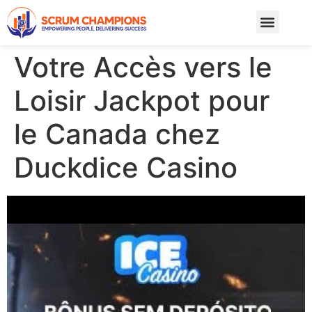
Votre Accès vers le
Loisir Jackpot pour
le Canada chez
Duckdice Casino