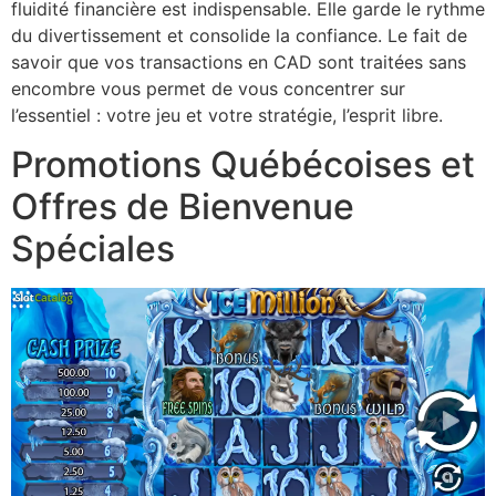
fluidité financière est indispensable. Elle garde le rythme
du divertissement et consolide la confiance. Le fait de
savoir que vos transactions en CAD sont traitées sans
encombre vous permet de vous concentrer sur
l’essentiel : votre jeu et votre stratégie, l’esprit libre.
Promotions Québécoises et
Offres de Bienvenue
Spéciales