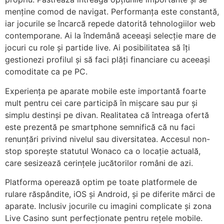
menține comod de navigat. Performanța este constantă,
iar jocurile se încarcă repede datorită tehnologiilor web
contemporane. Ai la îndemână aceeași selecție mare de
jocuri cu role și partide live. Ai posibilitatea să îți
gestionezi profilul și să faci plăți financiare cu aceeași
comoditate ca pe PC.
Experiența pe aparate mobile este importantă foarte
mult pentru cei care participă în mișcare sau pur și
simplu destinși pe divan. Realitatea că întreaga ofertă
este prezentă pe smartphone semnifică că nu faci
renunțări privind nivelul sau diversitatea. Accesul non-
stop sporește statutul Wonaco ca o locație actuală,
care sesizează cerințele jucătorilor români de azi.
Platforma operează optim pe toate platformele de
rulare răspândite, iOS și Android, și pe diferite mărci de
aparate. Inclusiv jocurile cu imagini complicate și zona
Live Casino sunt perfecționate pentru rețele mobile.