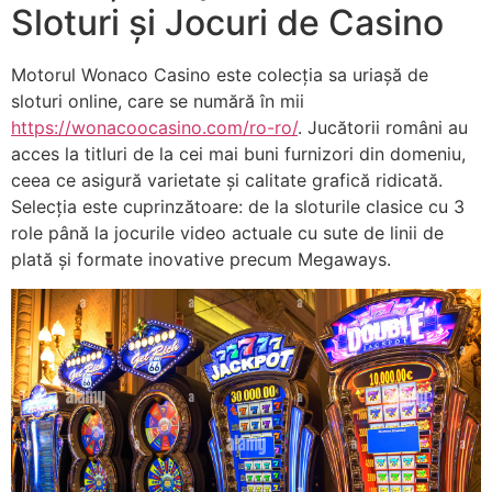
Sloturi și Jocuri de Casino
Motorul Wonaco Casino este colecția sa uriașă de
sloturi online, care se numără în mii
https://wonacoocasino.com/ro-ro/
. Jucătorii români au
acces la titluri de la cei mai buni furnizori din domeniu,
ceea ce asigură varietate și calitate grafică ridicată.
Selecția este cuprinzătoare: de la sloturile clasice cu 3
role până la jocurile video actuale cu sute de linii de
plată și formate inovative precum Megaways.