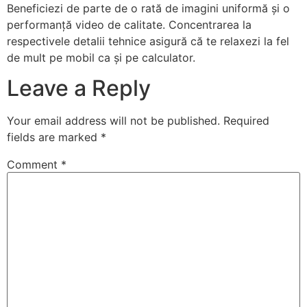
Beneficiezi de parte de o rată de imagini uniformă și o
performanță video de calitate. Concentrarea la
respectivele detalii tehnice asigură că te relaxezi la fel
de mult pe mobil ca și pe calculator.
Leave a Reply
Your email address will not be published.
Required
fields are marked
*
Comment
*