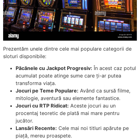
Prezentăm unele dintre cele mai populare categorii de
sloturi disponibile:
Păcănele cu Jackpot Progresiv:
În acest caz potul
acumulat poate atinge sume care ți-ar putea
transforma viața.
Jocuri pe Teme Populare:
Având ca sursă filme,
mitologie, aventură sau elemente fantastice.
Jocuri cu RTP Ridicat:
Aceste jocuri au un
procentaj teoretic de plată mai mare pentru
jucător.
Lansări Recente:
Cele mai noi titluri apărute pe
piață, mereu proaspete.