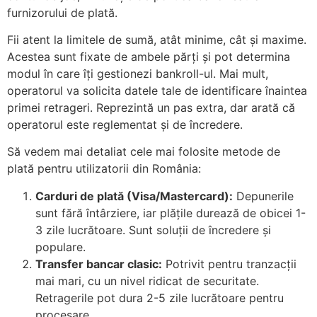
furnizorului de plată.
Fii atent la limitele de sumă, atât minime, cât și maxime.
Acestea sunt fixate de ambele părți și pot determina
modul în care îți gestionezi bankroll-ul. Mai mult,
operatorul va solicita datele tale de identificare înaintea
primei retrageri. Reprezintă un pas extra, dar arată că
operatorul este reglementat și de încredere.
Să vedem mai detaliat cele mai folosite metode de
plată pentru utilizatorii din România:
Carduri de plată (Visa/Mastercard):
Depunerile
sunt fără întârziere, iar plățile durează de obicei 1-
3 zile lucrătoare. Sunt soluții de încredere și
populare.
Transfer bancar clasic:
Potrivit pentru tranzacții
mai mari, cu un nivel ridicat de securitate.
Retragerile pot dura 2-5 zile lucrătoare pentru
procesare.